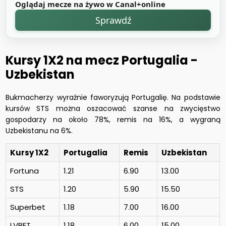
Oglądaj mecze na żywo w Canal+online
Sprawdź
Kursy 1X2 na mecz Portugalia -
Uzbekistan
Bukmacherzy wyraźnie faworyzują Portugalię. Na podstawie
kursów STS można oszacować szanse na zwycięstwo
gospodarzy na około 78%, remis na 16%, a wygraną
Uzbekistanu na 6%.
Kursy 1X2
Portugalia
Remis
Uzbekistan
Fortuna
1.21
6.90
13.00
STS
1.20
5.90
15.50
Superbet
1.18
7.00
16.00
LVBET
1.18
6.00
15.00