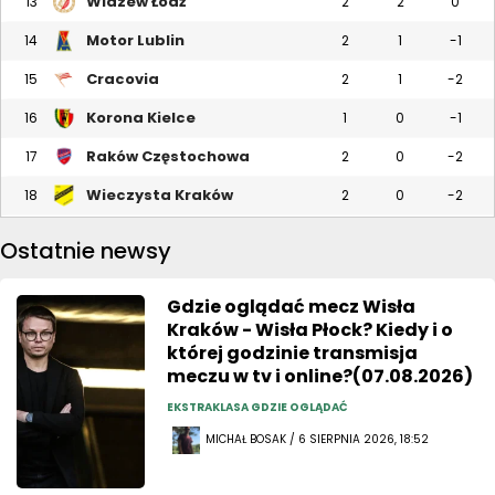
Widzew Łódź
13
2
2
0
Motor Lublin
14
2
1
-1
Cracovia
15
2
1
-2
Korona Kielce
16
1
0
-1
Raków Częstochowa
17
2
0
-2
Wieczysta Kraków
18
2
0
-2
Ostatnie newsy
Gdzie oglądać mecz Wisła
Kraków - Wisła Płock? Kiedy i o
której godzinie transmisja
meczu w tv i online?(07.08.2026)
EKSTRAKLASA GDZIE OGLĄDAĆ
MICHAŁ BOSAK / 6 SIERPNIA 2026, 18:52