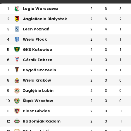
Legia Warszawa
1
2
6
3
Jagiellonia Białystok
2
2
6
2
Lech Poznań
3
2
4
1
Wisła Płock
4
2
4
1
GKS Katowice
5
2
3
1
Górnik Zabrze
6
1
3
1
Pogoń Szczecin
7
2
3
1
Wisła Kraków
8
2
3
0
Zagłębie Lubin
9
2
3
0
Śląsk Wrocław
10
2
3
0
Piast Gliwice
11
2
3
-1
Radomiak Radom
12
2
3
-1