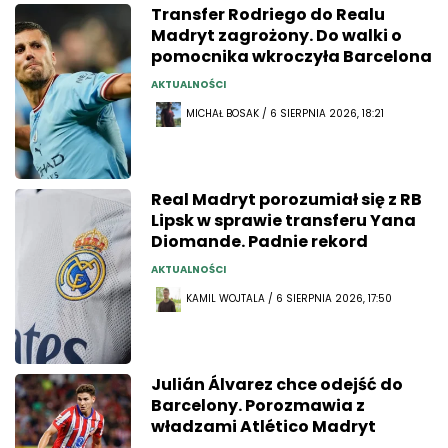
Transfer Rodriego do Realu
Madryt zagrożony. Do walki o
pomocnika wkroczyła Barcelona
AKTUALNOŚCI
MICHAŁ BOSAK / 6 SIERPNIA 2026, 18:21
Real Madryt porozumiał się z RB
Lipsk w sprawie transferu Yana
Diomande. Padnie rekord
AKTUALNOŚCI
KAMIL WOJTALA / 6 SIERPNIA 2026, 17:50
Julián Álvarez chce odejść do
Barcelony. Porozmawia z
władzami Atlético Madryt