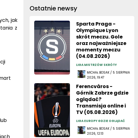
Ostatnie newsy
ych, jak
Sparta Praga -
tania z
Olympique Lyon
skrót meczu. Gole
oraz najważniejsze
momenty meczu
(04.08.2026)
cji
LIGA MISTRZÓW SKRÓTY
MICHAŁ BOSAK / 5 SIERPNIA
smart
2026, 19:47
Ferencváros -
Górnik Zabrze gdzie
oglądać?
Transmisja online i
TV (05.08.2026)
lub
LIGA EUROPY GDZIE OGLĄDAĆ
MICHAŁ BOSAK / 5 SIERPNIA
2026, 12:13
jach