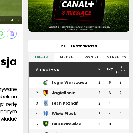
Shutterstock
PKO Ekstraklasa
sja
TABELA
MECZE
WYNIKI
STRZELCY
B
DRUŻYNA
#
M
PKT
(+/-)
Legia Warszawa
1
2
6
3
grywane
Jagiellonia
2
2
6
2
beli na
Białystok
Lech Poznań
c serię
3
2
4
1
ygodnym
Wisła Płock
4
2
4
1
owiadać
GKS Katowice
5
2
3
1