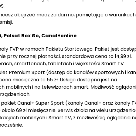
S.
 chcesz obejrzeć mecz za darmo, pamiętając o warunkach
misji.
 Polsat Box Go, Canal+online
ły TVP w ramach Pakietu Startowego. Pakiet jest dostę
nie przy rocznej płatności, standardowa cena to 14,99 zł.
rach, smartfonach, tabletach i większości Smart TV.
akiet Premium Sport (dostęp do kanałów sportowych i ka
ena miesięczna to 55 zł. Usługa dostępna jest na
h mobilnych i na telewizorach smart. Możliwość oglądan
rządzeniach.
 pakiet Canal+ Super Sport (kanały Canal+ oraz kanały T
koło 69 zł miesięcznie. Serwis działa na wielu urządzenia
kacjach mobilnych i Smart TV, z możliwością oglądania n
ocześnie.