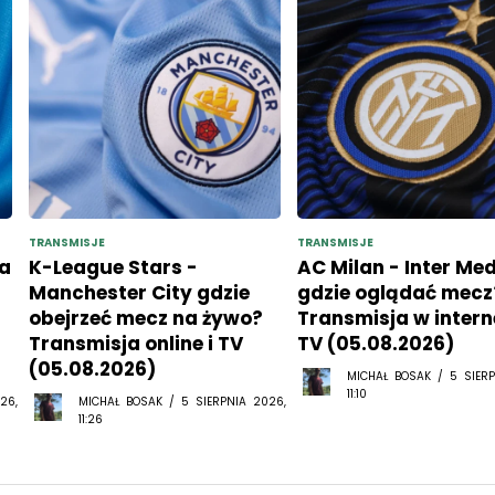
TRANSMISJE
TRANSMISJE
a
K-League Stars -
AC Milan - Inter Me
Manchester City gdzie
gdzie oglądać mecz
obejrzeć mecz na żywo?
Transmisja w interne
Transmisja online i TV
TV (05.08.2026)
(05.08.2026)
MICHAŁ BOSAK / 5 SIERP
11:10
26,
MICHAŁ BOSAK / 5 SIERPNIA 2026,
11:26