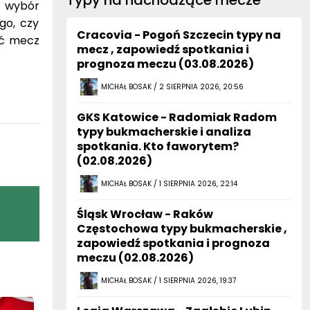
Typy na nachodzące mecze
o wybór
go, czy
Cracovia - Pogoń Szczecin typy na
eć mecz
mecz , zapowiedź spotkania i
prognoza meczu (03.08.2026)
MICHAŁ BOSAK / 2 SIERPNIA 2026, 20:56
GKS Katowice - Radomiak Radom
typy bukmacherskie i analiza
spotkania. Kto faworytem?
(02.08.2026)
MICHAŁ BOSAK / 1 SIERPNIA 2026, 22:14
Śląsk Wrocław - Raków
Częstochowa typy bukmacherskie ,
zapowiedź spotkania i prognoza
meczu (02.08.2026)
MICHAŁ BOSAK / 1 SIERPNIA 2026, 19:37