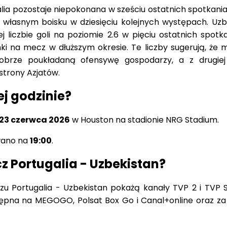
alia pozostaje niepokonana w sześciu ostatnich spotkania
własnym boisku w dziesięciu kolejnych występach. Uzb
liczbie goli na poziomie 2.6 w pięciu ostatnich spotka
mki na mecz w dłuższym okresie. Te liczby sugerują, że
dobrze poukładaną ofensywę gospodarzy, a z drugie
strony Azjatów.
ej godzinie?
23 czerwca 2026
w Houston na stadionie NRG Stadium.
wano na
19:00
.
 Portugalia - Uzbekistan?
zu Portugalia - Uzbekistan pokażą kanały TVP 2 i TVP S
stępna na MEGOGO, Polsat Box Go i Canal+online oraz z