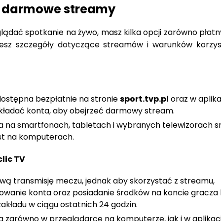
 i darmowe streamy
glądać spotkanie na żywo, masz kilka opcji zarówno płatn
dziesz szczegóły dotyczące streamów i warunków korzys
dostępna bezpłatnie na stronie
sport.tvp.pl
oraz w aplika
zakładać konta, aby obejrzeć darmowy stream.
ła na smartfonach, tabletach i wybranych telewizorach 
est na komputerach.
lic TV
ową transmisję meczu, jednak aby skorzystać z streamu,
owanie konta oraz posiadanie środków na koncie gracza 
akładu w ciągu ostatnich 24 godzin.
ła zarówno w przeglądarce na komputerze, jak i w aplikac