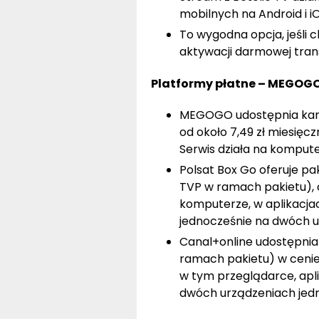
mobilnych na Android i iO
To wygodna opcja, jeśli
aktywacji darmowej trans
Platformy płatne – MEGOGO,
MEGOGO udostępnia kana
od około 7,49 zł miesięcz
Serwis działa na kompute
Polsat Box Go oferuje p
TVP w ramach pakietu), c
komputerze, w aplikacjac
jednocześnie na dwóch u
Canal+online udostępnia
ramach pakietu) w cenie o
w tym przeglądarce, apli
dwóch urządzeniach jedn