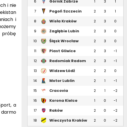
Górnik Zabrze
6
1
3
1
ch i nie
Pogoń Szczecin
7
2
3
1
ekistan
niach i
Wisła Kraków
8
2
3
0
 możemy
Zagłębie Lubin
9
2
3
0
j próbę
Śląsk Wrocław
10
2
3
0
Piast Gliwice
11
2
3
-1
Radomiak Radom
12
2
3
-1
Widzew Łódź
13
2
2
0
Motor Lublin
14
2
1
-1
Cracovia
15
2
1
-2
Korona Kielce
16
1
0
-1
port, a
Raków
17
2
0
-2
a darmo
Częstochowa
Wieczysta Kraków
18
2
0
-2