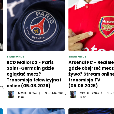
TRANSMISJE
TRANSMISJE
RCD Mallorca - Paris
Arsenal FC - Real Be
Saint-Germain gdzie
gdzie obejrzeć mecz
oglądać mecz?
żywo? Stream online
Transmisja telewizyjna i
transmisja TV
online (05.08.2026)
(05.08.2026)
26,
MICHAŁ BOSAK / 5 SIERPNIA 2026,
MICHAŁ BOSAK / 5 SIERP
12:07
12:00