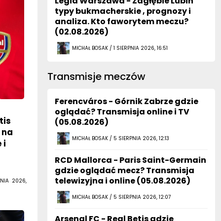
Legia Warszawa - Zagłębie Lubin
typy bukmacherskie , prognozy i
analiza. Kto faworytem meczu?
(02.08.2026)
MICHAŁ BOSAK / 1 SIERPNIA 2026, 16:51
Transmisje meczów
Ferencváros - Górnik Zabrze gdzie
oglądać? Transmisja online i TV
tis
(05.08.2026)
 na
MICHAŁ BOSAK / 5 SIERPNIA 2026, 12:13
 i
RCD Mallorca - Paris Saint-Germain
gdzie oglądać mecz? Transmisja
telewizyjna i online (05.08.2026)
NIA 2026,
MICHAŁ BOSAK / 5 SIERPNIA 2026, 12:07
Arsenal FC - Real Betis gdzie