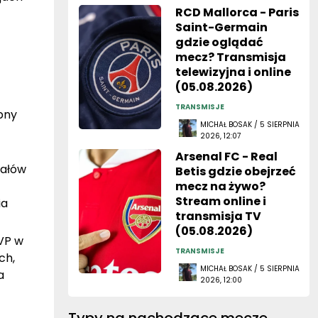
RCD Mallorca - Paris
Saint-Germain
gdzie oglądać
mecz? Transmisja
telewizyjna i online
(05.08.2026)
TRANSMISJE
pny
MICHAŁ BOSAK / 5 SIERPNIA
2026, 12:07
Arsenal FC - Real
nałów
Betis gdzie obejrzeć
mecz na żywo?
Stream online i
ia
transmisja TV
(05.08.2026)
VP w
TRANSMISJE
ch,
MICHAŁ BOSAK / 5 SIERPNIA
a
2026, 12:00