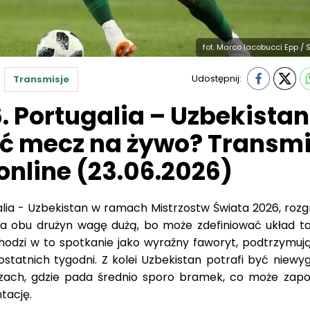
fot. Marco Iacobucci Epp / 
Udostępnij:
Transmisje
. Portugalia – Uzbekistan
eć mecz na żywo? Transmi
 online (23.06.2026)
lia - Uzbekistan w ramach Mistrzostw Świata 2026, roz
la obu drużyn wagę dużą, bo może zdefiniować układ ta
hodzi w to spotkanie jako wyraźny faworyt, podtrzymują
ostatnich tygodni. Z kolei Uzbekistan potrafi być niew
zach, gdzie pada średnio sporo bramek, co może zap
tację.