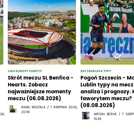
LIGA EUROPY SKRÓTY
EKSTRAKLASA TYPY
Skrót meczu SL Benfica -
Pogoń Szczecin - M
Hearts. Zobacz
Lublin typy na mecz 
najważniejsze momenty
analiza i prognozy. 
meczu (06.08.2026)
faworytem meczu?
(08.08.2026)
KAMIL WOJTALA / 7 SIERPNIA 2026,
20:40
26,
MICHAŁ BOSAK / 7 SIERP
19:36