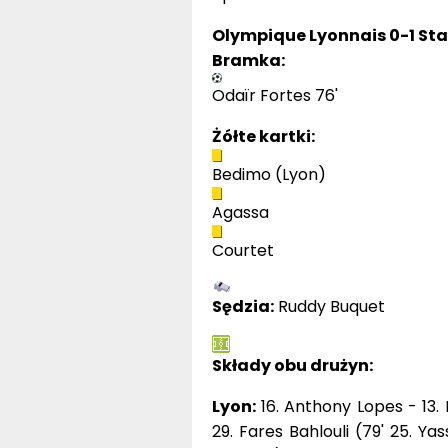
Olympique Lyonnais 0-1 St
Bramka:
Odaïr Fortes 76'
Żółte kartki:
Bedimo (Lyon)
Agassa
Courtet
Sędzia:
Ruddy Buquet
Składy obu drużyn:
Lyon:
16. Anthony Lopes - 13. 
29. Fares Bahlouli (79' 25. Ya