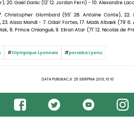
, 20. Gaël Danic (12' 12. Jordan Ferri) - 10. Alexandre Lac
. Christopher Glombard (55' 28. Antoine Conte), 22. 
23. Aïssa Mandi - 7. Odaïr Fortes, 17. Mads Albæk (79' 6.
, 8. Prince Oniangué, 9. Eliran Atar (71' 12. Nicolas de Pré
#
#
n
Olympique Lyonnais
porażka Lyonu
DATA PUBLIKACJI: 25 SIERPNIA 2013, 10:10