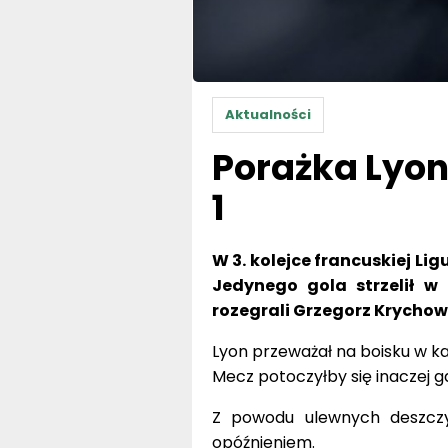
Aktualności
Porażka Lyon
1
W 3. kolejce francuskiej Li
Jedynego gola strzelił w
rozegrali Grzegorz Krychow
Lyon przeważał na boisku w k
Mecz potoczyłby się inaczej g
Z powodu ulewnych deszcz
opóźnieniem.