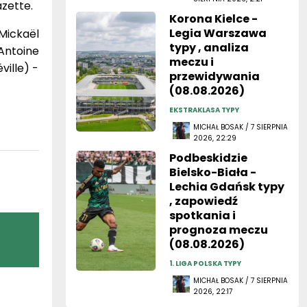
azette.
Korona Kielce -
Legia Warszawa
Mickaël
typy , analiza
 Antoine
meczu i
ville) -
przewidywania
(08.08.2026)
EKSTRAKLASA TYPY
MICHAŁ BOSAK / 7 SIERPNIA
2026, 22:29
Podbeskidzie
Bielsko-Biała -
Lechia Gdańsk typy
, zapowiedź
spotkania i
prognoza meczu
(08.08.2026)
1. LIGA POLSKA TYPY
MICHAŁ BOSAK / 7 SIERPNIA
2026, 22:17