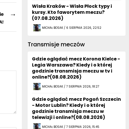
Wisła Kraków - Wisła Płock typy i
→
kursy. Kto faworytem meczu?
ie
(07.08.2026)
A!
MICHAŁ BOSAK / 6 SIERPNIA 2026, 22:52
Transmisje meczów
Gdzie oglądać mecz Korona Kielce -
Legia Warszawa? Kiedy i o której
godzinie transmisja meczu w tv i
online?(08.08.2026)
MICHAŁ BOSAK / 7 SIERPNIA 2026, 18:27
Gdzie oglądać mecz Pogoń Szczecin
- Motor Lublin? Kiedy i o której
godzinie transmisja meczu w
telewizji i online?(08.08.2026)
MICHAŁ BOSAK / 7 SIERPNIA 2026, 15:45