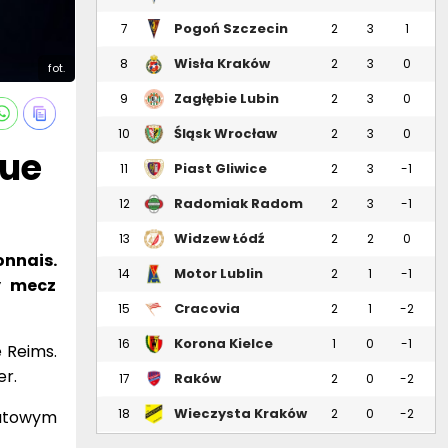
Pogoń Szczecin
7
2
3
1
Wisła Kraków
8
2
3
0
fot.
Zagłębie Lubin
9
2
3
0
Śląsk Wrocław
10
2
3
0
gue
Piast Gliwice
11
2
3
-1
Radomiak Radom
12
2
3
-1
Widzew Łódź
13
2
2
0
onnais.
Motor Lublin
14
2
1
-1
y mecz
Cracovia
15
2
1
-2
Korona Kielce
16
1
0
-1
 Reims.
er.
Raków
17
2
0
-2
Częstochowa
Wieczysta Kraków
18
2
0
-2
utowym