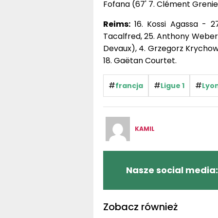
Fofana (67' 7. Clément Grenier)
Reims:
16. Kossi Agassa - 27
Tacalfred, 25. Anthony Weber, 
Devaux), 4. Grzegorz Krychowiak
18. Gaëtan Courtet.
#
#
#
francja
Ligue 1
Lyo
KAMIL
Nasze social media:
Zobacz również