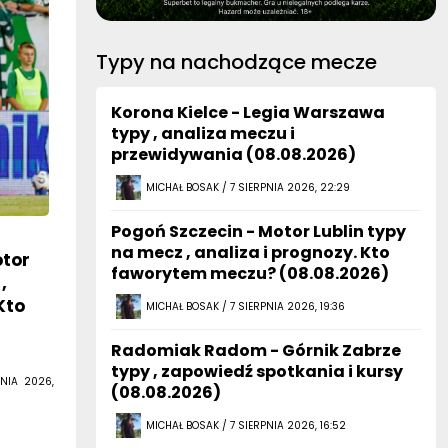
Typy na nachodzące mecze
Korona Kielce - Legia Warszawa
typy , analiza meczu i
przewidywania (08.08.2026)
MICHAŁ BOSAK / 7 SIERPNIA 2026, 22:29
Pogoń Szczecin - Motor Lublin typy
na mecz , analiza i prognozy. Kto
otor
faworytem meczu? (08.08.2026)
,
Kto
MICHAŁ BOSAK / 7 SIERPNIA 2026, 19:36
Radomiak Radom - Górnik Zabrze
typy , zapowiedź spotkania i kursy
NIA 2026,
(08.08.2026)
MICHAŁ BOSAK / 7 SIERPNIA 2026, 16:52