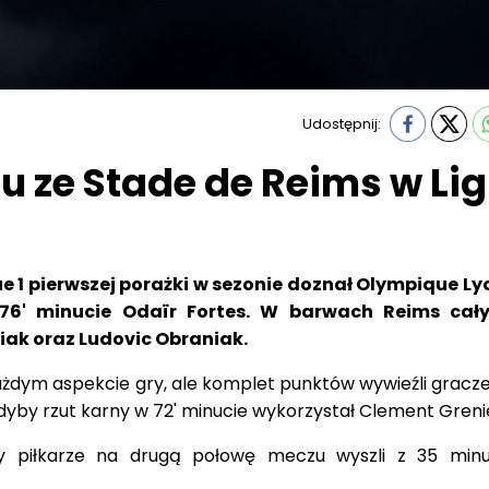
Udostępnij:
u ze Stade de Reims w Li
gue 1 pierwszej porażki w sezonie doznał Olympique Ly
 76' minucie Odaïr Fortes. W barwach Reims cał
iak oraz Ludovic Obraniak.
ażdym aspekcie gry, ale komplet punktów wywieźli gracze
dyby rzut karny w 72' minucie wykorzystał Clement Greni
y piłkarze na drugą połowę meczu wyszli z 35 min