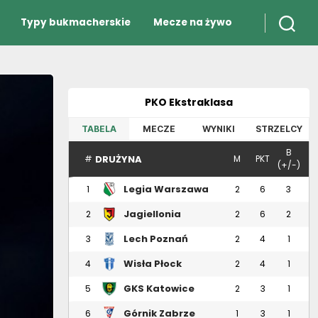
Typy bukmacherskie
Mecze na żywo
PKO Ekstraklasa
TABELA
MECZE
WYNIKI
STRZELCY
B
DRUŻYNA
#
M
PKT
(+/-)
Legia Warszawa
1
2
6
3
Jagiellonia
2
2
6
2
Białystok
Lech Poznań
3
2
4
1
Wisła Płock
4
2
4
1
GKS Katowice
5
2
3
1
Górnik Zabrze
6
1
3
1