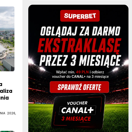
a
aliza
ania
NIA 2026,