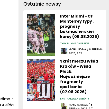
Ostatnie newsy
Inter Miami - CF
Monterrey typy ,
prognozy
bukmacherskie i
kursy (09.08.2026)
TYPY BUKMACHERSKIE
MICHAŁ BOSAK / 8 SIERPNIA
2026, 2:32
Skrót meczu Wisła
Kraków - Wisła
Płock.
Najważniejsze
fragmenty
spotkania
(07.08.2026)
Bedimo -
EKSTRAKLASA SKRÓTY
. Gueïda
KAMIL WOJTALA / 8
SIERPNIA 2026, 2:21