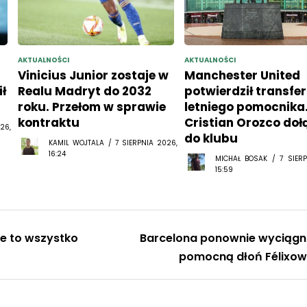
AKTUALNOŚCI
AKTUALNOŚCI
Vinicius Junior zostaje w
Manchester United
ł
Realu Madryt do 2032
potwierdził transfer
roku. Przełom w sprawie
letniego pomocnika
kontraktu
Cristian Orozco doł
26,
do klubu
KAMIL WOJTALA / 7 SIERPNIA 2026,
16:24
MICHAŁ BOSAK / 7 SIERP
15:59
ie to wszystko
Barcelona ponownie wyciągn
pomocną dłoń Félixow