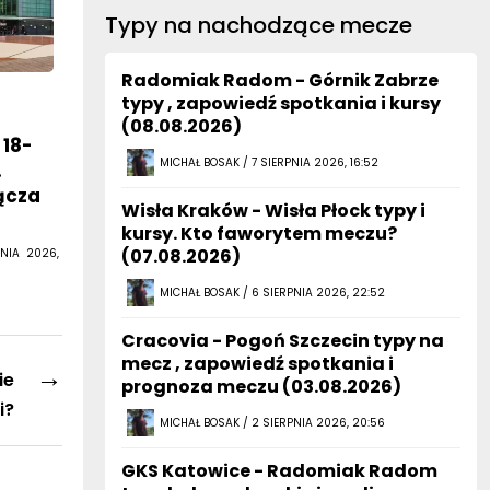
Typy na nachodzące mecze
Radomiak Radom - Górnik Zabrze
typy , zapowiedź spotkania i kursy
(08.08.2026)
 18-
MICHAŁ BOSAK / 7 SIERPNIA 2026, 16:52
.
ącza
Wisła Kraków - Wisła Płock typy i
kursy. Kto faworytem meczu?
(07.08.2026)
NIA 2026,
MICHAŁ BOSAK / 6 SIERPNIA 2026, 22:52
Cracovia - Pogoń Szczecin typy na
mecz , zapowiedź spotkania i
→
ie
prognoza meczu (03.08.2026)
i?
MICHAŁ BOSAK / 2 SIERPNIA 2026, 20:56
GKS Katowice - Radomiak Radom