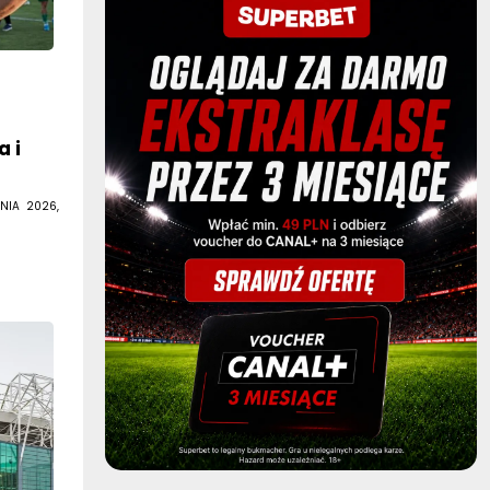
,
a i
NIA 2026,