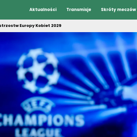
Aktualności
Transmisje
Skróty meczów
strzostw Europy Kobiet 2029