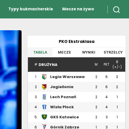
Typy bukmacherskie
Mecze na żywo
PKO Ekstraklasa
TABELA
MECZE
WYNIKI
STRZELCY
B
DRUŻYNA
#
M
PKT
(+/-)
Legia Warszawa
1
2
6
3
Jagiellonia
2
2
6
2
Białystok
Lech Poznań
3
2
4
1
Wisła Płock
4
2
4
1
GKS Katowice
5
2
3
1
Górnik Zabrze
6
1
3
1