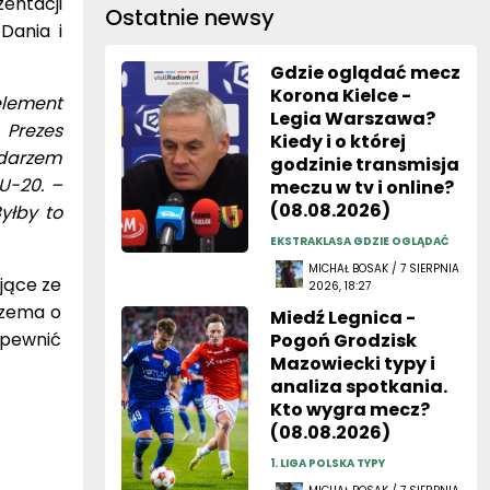
entacji
Ostatnie newsy
Dania i
Gdzie oglądać mecz
Korona Kielce -
 element
Legia Warszawa?
 Prezes
Kiedy i o której
odarzem
godzinie transmisja
 U-20. –
meczu w tv i online?
(08.08.2026)
yłby to
EKSTRAKLASA GDZIE OGLĄDAĆ
MICHAŁ BOSAK / 7 SIERPNIA
jące ze
2026, 18:27
rzema o
Miedź Legnica -
apewnić
Pogoń Grodzisk
Mazowiecki typy i
analiza spotkania.
Kto wygra mecz?
(08.08.2026)
1. LIGA POLSKA TYPY