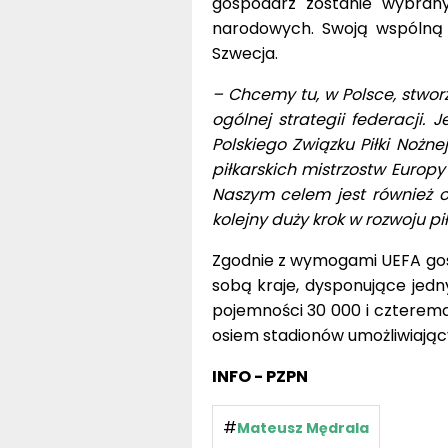
gospodarz zostanie wybrany
narodowych. Swoją wspólną k
Szwecja.
– Chcemy tu, w Polsce, stworz
ogólnej strategii federacji.
Polskiego Związku Piłki Nożn
piłkarskich mistrzostw Europy 
Naszym celem jest również o
kolejny duży krok w rozwoju pi
Zgodnie z wymogami UEFA gos
sobą kraje, dysponujące je
pojemności 30 000 i czterema
osiem stadionów umożliwiając
INFO - PZPN
#
Mateusz Mędrala