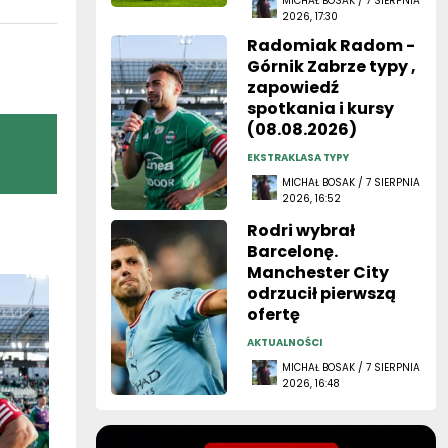
MICHAŁ BOSAK / 7 SIERPNIA
2026, 17:30
Radomiak Radom -
Górnik Zabrze typy ,
zapowiedź
spotkania i kursy
(08.08.2026)
EKSTRAKLASA TYPY
MICHAŁ BOSAK / 7 SIERPNIA
2026, 16:52
Rodri wybrał
Barcelonę.
Manchester City
odrzucił pierwszą
ofertę
AKTUALNOŚCI
MICHAŁ BOSAK / 7 SIERPNIA
2026, 16:48