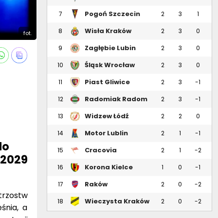
Pogoń Szczecin
7
2
3
1
Wisła Kraków
8
2
3
0
fot.
Zagłębie Lubin
9
2
3
0
Śląsk Wrocław
10
2
3
0
Piast Gliwice
11
2
3
-1
Radomiak Radom
12
2
3
-1
Widzew Łódź
13
2
2
0
Motor Lublin
14
2
1
-1
do
Cracovia
15
2
1
-2
 2029
Korona Kielce
16
1
0
-1
Raków
17
2
0
-2
Częstochowa
trzostw
Wieczysta Kraków
18
2
0
-2
śnia, a