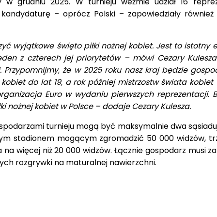
 w grudniu 2025. W turnieju weźmie udział 16 reprez
andydaturę – oprócz Polski – zapowiedziały również 
yć wyjątkowe święto piłki nożnej kobiet. Jest to istotny
 Jeden z czterech jej priorytetów – mówi Cezary Kulesza
ej. Przypomnijmy, że w 2025 roku nasz kraj będzie gosp
kobiet do lat 19, a rok później mistrzostw świata kobiet
rganizacja Euro w wydaniu pierwszych reprezentacji. B
łki nożnej kobiet w Polsce – dodaje Cezary Kulesza.
podarzami turnieju mogą być maksymalnie dwa sąsiadu
dnym stadionem mogącym zgromadzić 50 000 widzów, t
 na więcej niż 20 000 widzów. Łącznie gospodarz musi z
ych rozgrywki na maturalnej nawierzchni.