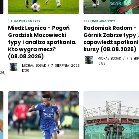
1. LIGA POLSKA TYPY
EKSTRAKLASA TYPY
Miedź Legnica - Pogoń
Radomiak Radom -
Grodzisk Mazowiecki
Górnik Zabrze typy 
typy i analiza spotkania.
zapowiedź spotkani
Kto wygra mecz?
kursy (08.08.2026)
(08.08.2026)
MICHAŁ BOSAK / 7 SIERP
16:52
MICHAŁ BOSAK / 7 SIERPNIA 2026,
17:30
26,