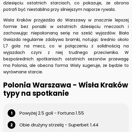
dziesięciu ostatnich starciach, co pokazuje, że obrona
potrafi być niestabilna przy silniejszym naporze rywala.
Wisła Kraków przyjeżdża do Warszawy w znacznie lepszej
formie bez porażki w ostatnich dziesięciu meczach i
zachowując niepokonaną serię na sześć wyjazdów. Biała
Gwiazda regularnie zdobywa bramki, notując średnio około
1,7 gola na mecz, co w połączeniu z solidnością na
wyjazdach czyni z niej trudnego przeciwnika. W
bezpośrednich spotkaniach ostatnich sezonów przewagę
ma Polonia, ale obecna forma Wisły sugeruje, że będzie to
wyrównane starcie.
Polonia Warszawa - Wisła Kraków
typy na spotkanie
Powyżej 2.5 goli - Fortuna 1.55
Obie drużyny strzelą - Superbet 1.44