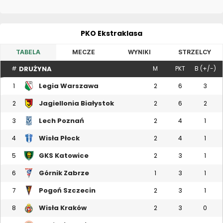
PKO Ekstraklasa
TABELA
MECZE
WYNIKI
STRZELCY
DRUŻYNA
#
M
PKT
B (+/-)
Legia Warszawa
1
2
6
3
Jagiellonia Białystok
2
2
6
2
Lech Poznań
3
2
4
1
Wisła Płock
4
2
4
1
GKS Katowice
5
2
3
1
Górnik Zabrze
6
1
3
1
Pogoń Szczecin
7
2
3
1
Wisła Kraków
8
2
3
0