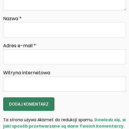
Nazwa
*
Adres e-mail
*
Witryna internetowa
Ta strona używa Akismet do redukcji spamu.
Dowiedz się, w
jaki sposób przetwarzane są dane Twoich komentarzy.