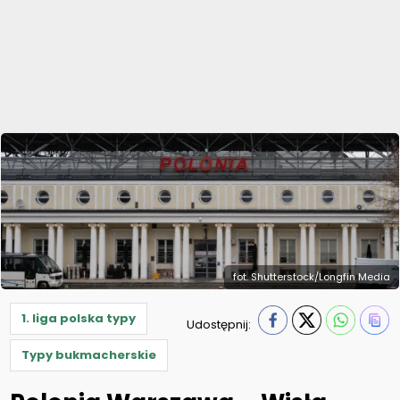
fot. Shutterstock/Longfin Media
1. liga polska typy
Udostępnij:
Typy bukmacherskie