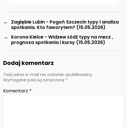
←
Zagłębie Lubin - Pogoń Szczecin typy i analiza
spotkania. Kto faworytem? (15.05.2026)
→
Korona Kielce - Widzew Łódź typy na mecz ,
prognoza spotkania i kursy (15.05.2026)
Dodaj komentarz
Twój adres e-mail nie zostanie opublikowany.
Wymagane pola są oznaczone
*
Komentarz
*