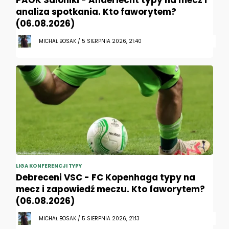
PAOK Saloniki - Anderlecht typy na mecz i
analiza spotkania. Kto faworytem?
(06.08.2026)
MICHAŁ BOSAK / 5 SIERPNIA 2026, 21:40
LIGA KONFERENCJI TYPY
Debreceni VSC - FC Kopenhaga typy na
mecz i zapowiedź meczu. Kto faworytem?
(06.08.2026)
MICHAŁ BOSAK / 5 SIERPNIA 2026, 21:13