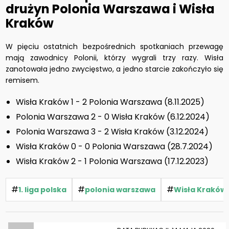
drużyn Polonia Warszawa i Wisła
Kraków
W pięciu ostatnich bezpośrednich spotkaniach przewagę
mają zawodnicy Polonii, którzy wygrali trzy razy. Wisła
zanotowała jedno zwycięstwo, a jedno starcie zakończyło się
remisem.
Wisła Kraków 1 - 2 Polonia Warszawa (8.11.2025)
Polonia Warszawa 2 - 0 Wisła Kraków (6.12.2024)
Polonia Warszawa 3 - 2 Wisła Kraków (3.12.2024)
Wisła Kraków 0 - 0 Polonia Warszawa (28.7.2024)
Wisła Kraków 2 - 1 Polonia Warszawa (17.12.2023)
#
#
#
1. liga polska
polonia warszawa
Wisła Kraków