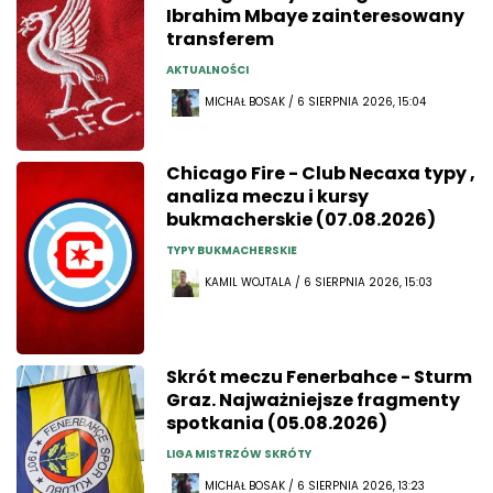
Ibrahim Mbaye zainteresowany
transferem
AKTUALNOŚCI
MICHAŁ BOSAK / 6 SIERPNIA 2026, 15:04
Chicago Fire - Club Necaxa typy ,
analiza meczu i kursy
bukmacherskie (07.08.2026)
TYPY BUKMACHERSKIE
KAMIL WOJTALA / 6 SIERPNIA 2026, 15:03
Skrót meczu Fenerbahce - Sturm
Graz. Najważniejsze fragmenty
spotkania (05.08.2026)
LIGA MISTRZÓW SKRÓTY
MICHAŁ BOSAK / 6 SIERPNIA 2026, 13:23