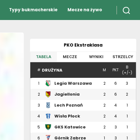
Typy bukmacherskie
Mecze na żywo
PKO Ekstraklasa
TABELA
MECZE
WYNIKI
STRZELCY
B
DRUŻYNA
#
M
PKT
(+/-)
Legia Warszawa
1
2
6
3
Jagiellonia
2
2
6
2
Białystok
Lech Poznań
3
2
4
1
Wisła Płock
4
2
4
1
GKS Katowice
5
2
3
1
Górnik Zabrze
6
1
3
1