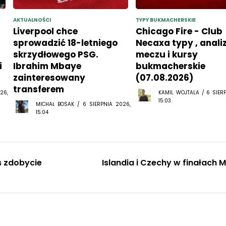
AKTUALNOŚCI
TYPY BUKMACHERSKIE
Liverpool chce
Chicago Fire - Club
sprowadzić 18-letniego
Necaxa typy , anali
skrzydłowego PSG.
meczu i kursy
i
Ibrahim Mbaye
bukmacherskie
zainteresowany
(07.08.2026)
transferem
26,
KAMIL WOJTALA / 6 SIER
15:03
MICHAŁ BOSAK / 6 SIERPNIA 2026,
15:04
s zdobycie
Islandia i Czechy w finałach M