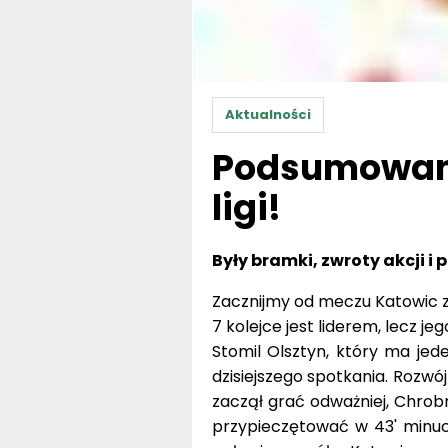
Aktualności
Podsumowanie
ligi!
Były bramki, zwroty akcji i 
Zacznijmy od meczu Katowic 
7 kolejce jest liderem, lecz j
Stomil Olsztyn, który ma je
dzisiejszego spotkania. Rozwó
zaczął grać odważniej, Chrob
przypieczętować w 43' minuci