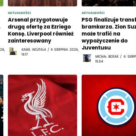
AKTUALNOŚCI
AKTUALNOŚCI
Arsenal przygotowuje
PSG finalizuje trans
.
drugą ofertę za Ezriego
bramkarza. Zion Su
Konsę. Liverpool również
może trafić na
zainteresowany
wypożyczenie do
Juventusu
26,
KAMIL WOJTALA / 6 SIERPNIA 2026,
16:17
MICHAŁ BOSAK / 6 SIERP
15:54