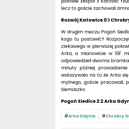
połowie zespół z Katowic rzuc
lecz to goście zachowali zimną
Rozwój Katowice 0:1 Chrob
W drugim meczu Pogoń Siedlce
kogo tu postawić? Rozpoczęło
ciekawego w pierwszej połowie
Arka, a mianowicie w 59' mi
odpowiedzieli dwoma bramkami
minuty później prowadzenie
wskazywało na to że Arka się n
mylnego, goście pracowali, po
Siemaszko.
Pogoń Siedlce 2:2 Arka Gdy
#
#
Arka Gdynia
Chrobry G