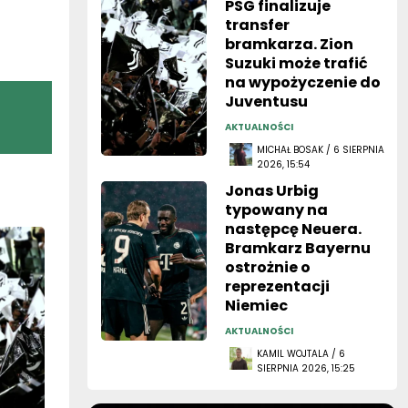
PSG finalizuje
transfer
bramkarza. Zion
Suzuki może trafić
na wypożyczenie do
Juventusu
AKTUALNOŚCI
MICHAŁ BOSAK / 6 SIERPNIA
2026, 15:54
Jonas Urbig
typowany na
następcę Neuera.
Bramkarz Bayernu
ostrożnie o
reprezentacji
Niemiec
AKTUALNOŚCI
KAMIL WOJTALA / 6
SIERPNIA 2026, 15:25