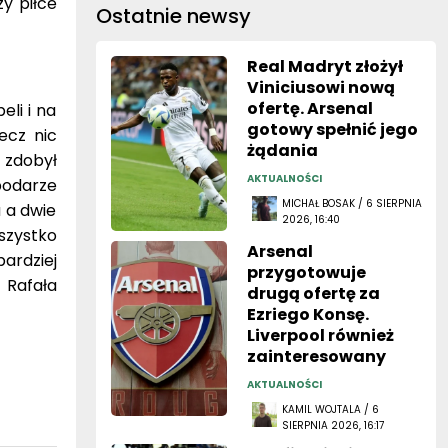
zy piłce
Ostatnie newsy
Real Madryt złożył
Viniciusowi nową
ofertę. Arsenal
li i na
gotowy spełnić jego
ecz nic
żądania
 zdobył
AKTUALNOŚCI
podarze
MICHAŁ BOSAK / 6 SIERPNIA
 a dwie
2026, 16:40
szystko
Arsenal
bardziej
przygotowuje
e Rafała
drugą ofertę za
Ezriego Konsę.
Liverpool również
zainteresowany
AKTUALNOŚCI
KAMIL WOJTALA / 6
SIERPNIA 2026, 16:17