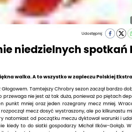
Udostępnij:
 niedzielnych spotkań 
piękna walka. A to wszystko w zapleczu Polskiej Ekstr
z Głogowem. Tamtejszy Chrobry sezon zaczął bardzo dob
ego przewaga nie jest aż tak duża, ponieważ po piętach d
den punkt mniej oraz jeden rozegrany mecz mniej. Wrac
j rozpoczął mecz dosyć wystraszony, ale po kilkunastu m
ry natomiast od początku meczu dyktował warunki i udało
e kiedy to do siatki gospodarzy Michał Ilków-Gołąb. W 