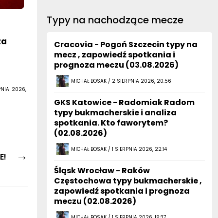
Typy na nachodzące mecze
za
Cracovia - Pogoń Szczecin typy na
mecz , zapowiedź spotkania i
prognoza meczu (03.08.2026)
MICHAŁ BOSAK / 2 SIERPNIA 2026, 20:56
PNIA 2026,
GKS Katowice - Radomiak Radom
typy bukmacherskie i analiza
spotkania. Kto faworytem?
(02.08.2026)
MICHAŁ BOSAK / 1 SIERPNIA 2026, 22:14
→
E!
Śląsk Wrocław - Raków
Częstochowa typy bukmacherskie ,
zapowiedź spotkania i prognoza
meczu (02.08.2026)
MICHAŁ BOSAK / 1 SIERPNIA 2026, 19:37