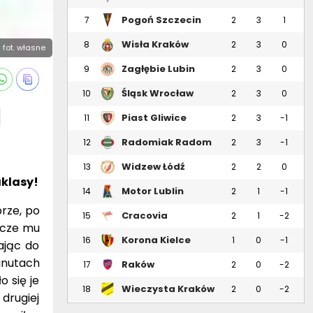
Pogoń Szczecin
7
2
3
1
Wisła Kraków
8
2
3
0
fot. własne
Zagłębie Lubin
9
2
3
0
Śląsk Wrocław
10
2
3
0
I
Piast Gliwice
11
2
3
-1
Radomiak Radom
12
2
3
-1
Widzew Łódź
13
2
2
0
aklasy!
Motor Lublin
14
2
1
-1
rze, po
Cracovia
15
2
1
-2
epcze mu
Korona Kielce
16
1
0
-1
ając do
inutach
Raków
17
2
0
-2
Częstochowa
 się je
Wieczysta Kraków
18
2
0
-2
drugiej