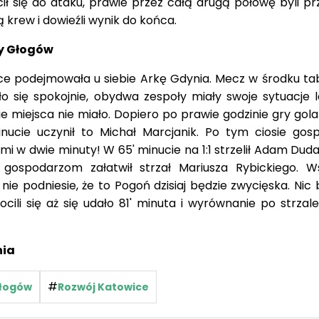
ił się do ataku, prawie przez całą drugą połowę byli pr
 krew i dowieźli wynik do końca.
ry Głogów
 podejmowała u siebie Arkę Gdynia. Mecz w środku tabe
 się spokojnie, obydwa zespoły miały swoje sytuacje l
 miejsca nie miało. Dopiero po prawie godzinie gry gola
nucie uczynił to Michał Marcjanik. Po tym ciosie gos
 w dwie minuty! W 65' minucie na 1:1 strzelił Adam Duda
 gospodarzom załatwił strzał Mariusza Rybickiego. W
ie podniesie, że to Pogoń dzisiaj będzie zwycięska. Nic 
cili się aż się udało 81' minuta i wyrównanie po strzal
nia
#
łogów
Rozwój Katowice