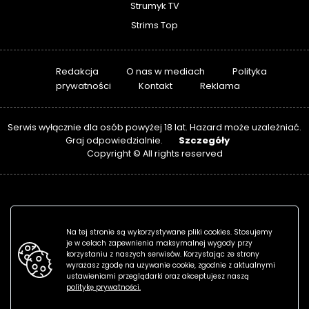
Strumyk TV
Strims Top
Redakcja
O nas w mediach
Polityka
prywatności
Kontakt
Reklama
Serwis wyłącznie dla osób powyżej 18 lat. Hazard może uzależniać.
Szczegóły
Graj odpowiedzialnie.
Copyright © All rights reserved
Na tej stronie są wykorzystywane pliki cookies. Stosujemy
je w celach zapewnienia maksymalnej wygody przy
korzystaniu z naszych serwisów. Korzystając ze strony
wyrażasz zgodę na używanie cookie, zgodnie z aktualnymi
ustawieniami przeglądarki oraz akceptujesz naszą
politykę prywatności.