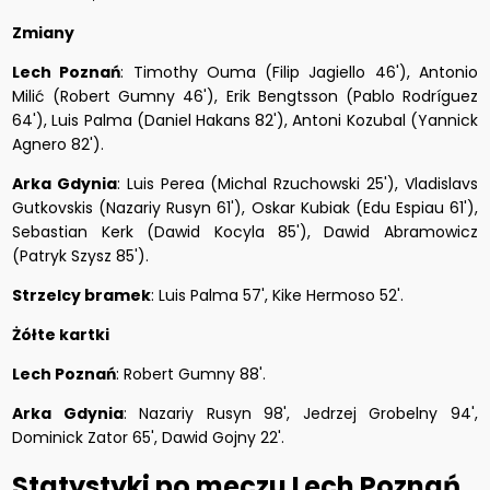
Zmiany
Lech Poznań
: Timothy Ouma (Filip Jagiello 46'), Antonio
Milić (Robert Gumny 46'), Erik Bengtsson (Pablo Rodríguez
64'), Luis Palma (Daniel Hakans 82'), Antoni Kozubal (Yannick
Agnero 82').
Arka Gdynia
: Luis Perea (Michal Rzuchowski 25'), Vladislavs
Gutkovskis (Nazariy Rusyn 61'), Oskar Kubiak (Edu Espiau 61'),
Sebastian Kerk (Dawid Kocyla 85'), Dawid Abramowicz
(Patryk Szysz 85').
Strzelcy bramek
: Luis Palma 57', Kike Hermoso 52'.
Żółte kartki
Lech Poznań
: Robert Gumny 88'.
Arka Gdynia
: Nazariy Rusyn 98', Jedrzej Grobelny 94',
Dominick Zator 65', Dawid Gojny 22'.
Statystyki po meczu Lech Poznań