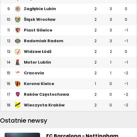
Zagłębie Lubin
9
2
3
0
Śląsk Wrocław
10
2
3
0
Piast Gliwice
11
2
3
-1
Radomiak Radom
12
2
3
-1
Widzew Łódź
13
2
2
0
Motor Lublin
14
2
1
-1
Cracovia
15
2
1
-2
Korona Kielce
16
1
0
-1
Raków Częstochowa
17
2
0
-2
Wieczysta Kraków
18
2
0
-2
Ostatnie newsy
FC Barcelona - Nottingham