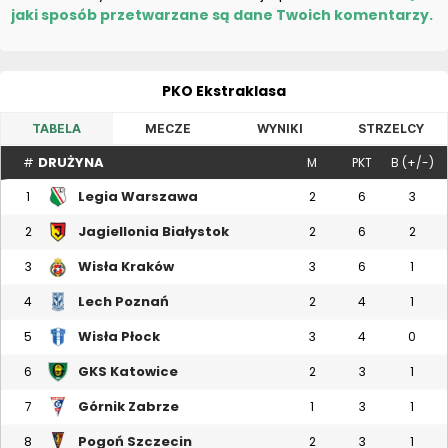
jaki sposób przetwarzane są dane Twoich komentarzy.
PKO Ekstraklasa
TABELA
MECZE
WYNIKI
STRZELCY
DRUŻYNA
#
M
PKT
B (+/-)
Legia Warszawa
1
2
6
3
Jagiellonia Białystok
2
2
6
2
Wisła Kraków
3
3
6
1
Lech Poznań
4
2
4
1
Wisła Płock
5
3
4
0
GKS Katowice
6
2
3
1
Górnik Zabrze
7
1
3
1
Pogoń Szczecin
8
2
3
1