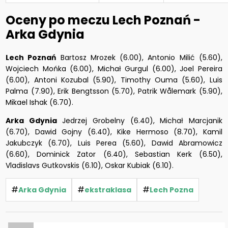
Oceny po meczu Lech Poznań -
Arka Gdynia
Lech Poznań
Bartosz Mrozek (6.00), Antonio Milić (5.60),
Wojciech Mońka (6.00), Michał Gurgul (6.00), Joel Pereira
(6.00), Antoni Kozubal (5.90), Timothy Ouma (5.60), Luis
Palma (7.90), Erik Bengtsson (5.70), Patrik Wålemark (5.90),
Mikael Ishak (6.70).
Arka Gdynia
Jedrzej Grobelny (6.40), Michał Marcjanik
(6.70), Dawid Gojny (6.40), Kike Hermoso (8.70), Kamil
Jakubczyk (6.70), Luis Perea (5.60), Dawid Abramowicz
(6.60), Dominick Zator (6.40), Sebastian Kerk (6.50),
Vladislavs Gutkovskis (6.10), Oskar Kubiak (6.10).
#
#
#
Arka Gdynia
ekstraklasa
Lech Pozna