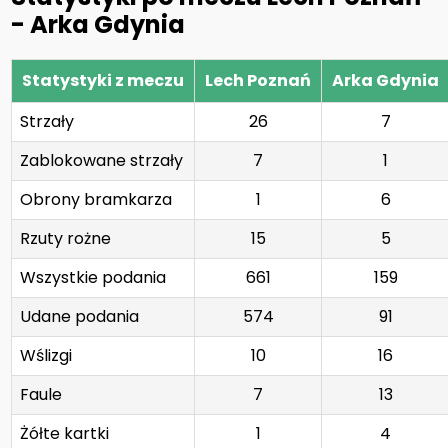
- Arka Gdynia
Statystyki z meczu
Lech Poznań
Arka Gdynia
Strzały
26
7
Zablokowane strzały
7
1
Obrony bramkarza
1
6
Rzuty rożne
15
5
Wszystkie podania
661
159
Udane podania
574
91
Wślizgi
10
16
Faule
7
13
Żółte kartki
1
4