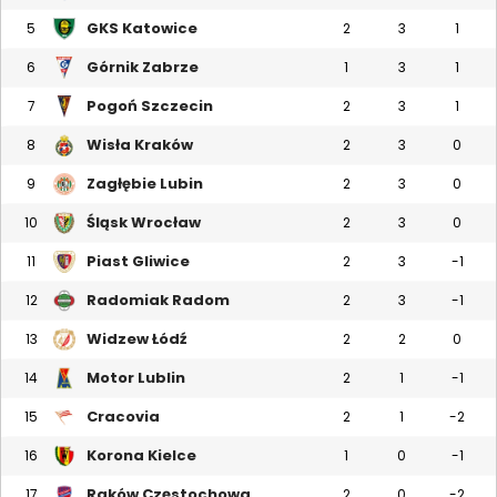
GKS Katowice
5
2
3
1
Górnik Zabrze
6
1
3
1
Pogoń Szczecin
7
2
3
1
Wisła Kraków
8
2
3
0
Zagłębie Lubin
9
2
3
0
Śląsk Wrocław
10
2
3
0
Piast Gliwice
11
2
3
-1
Radomiak Radom
12
2
3
-1
Widzew Łódź
13
2
2
0
Motor Lublin
14
2
1
-1
Cracovia
15
2
1
-2
Korona Kielce
16
1
0
-1
Raków Częstochowa
17
2
0
-2