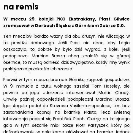
na remis
W meczu 29. kolejki PKO Ekstraklasy, Piast Gliwice
zremisował w Derbach Śląska z Górnikiem Zabrze 0:0.
Ten mecz był bardzo ważny dla obu drużyn, nie wliczając w
to prestiżu derbowego. Jeśli Piast nie chce, aby Legia
odskoczyła, to dobrze by było dziś wygrać, z kolei, jeśli
podopieczni Marcina Brosza chcą znaleźć się w górnej
ósemce, to muszą odnieść dziś zwycięstwo, każdy inny wynik
praktycznie przekreśla ich szanse.
Pierwsi w tym meczu bramce Górnika zagrozili gospodarze.
W 9. minucie z rzutu wolnego strzelał Tom Hateley, ale
pewnie po jego uderzeniu interweniował Martin Chudý.
Chwilę później odpowiedzieli podopieczni Marcina Brosza,
Igor Angulo podał do Stavrosa Vasilantonopoulosa, ten bez
zastanawiania kopnął na bramkę Piasta, lecz świetną
interwencją popisał się František Plach. Okazję na kolejnego
gola w tym sezonie miał także Piotr Parzyszek, który po
dośrodkowaniu w pole karne główkował na bramkę, jednak