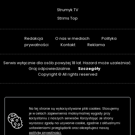
Strumyk TV
Strims Top
Redakcja
O nas w mediach
Polityka
prywatności
Kontakt
Reklama
Serwis wyłącznie dla osób powyżej 18 lat. Hazard może uzależniać.
Szczegóły
Graj odpowiedzialnie.
Copyright © All rights reserved
Na tej stronie są wykorzystywane pliki cookies. Stosujemy
je w celach zapewnienia maksymalnej wygody przy
korzystaniu z naszych serwisów. Korzystając ze strony
wyrażasz zgodę na używanie cookie, zgodnie z aktualnymi
ustawieniami przeglądarki oraz akceptujesz naszą
politykę prywatności.