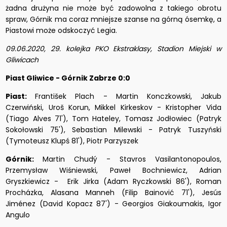
żadna drużyna nie może być zadowolna z takiego obrotu
spraw, Górnik ma coraz mniejsze szanse na górną ósemkę, a
Piastowi może odskoczyć Legia.
09.06.2020, 29. kolejka PKO Ekstraklasy, Stadion Miejski w
Gliwicach
Piast Gliwice - Górnik Zabrze 0:0
Piast:
František Plach - Martin Konczkowski, Jakub
Czerwiński, Uroš Korun, Mikkel Kirkeskov - Kristopher Vida
(Tiago Alves 71'), Tom Hateley, Tomasz Jodłowiec (Patryk
Sokołowski 75'), Sebastian Milewski - Patryk Tuszyński
(Tymoteusz Klupś 81'), Piotr Parzyszek
Górnik:
Martin Chudý - Stavros Vasilantonopoulos,
Przemysław Wiśniewski, Paweł Bochniewicz, Adrian
Gryszkiewicz - Erik Jirka (Adam Ryczkowski 86'), Roman
Procházka, Alasana Manneh (Filip Bainović 71'), Jesús
Jiménez (David Kopacz 87') - Georgios Giakoumakis, Igor
Angulo