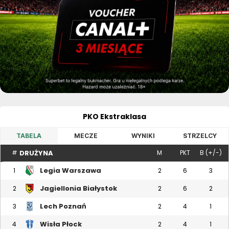
PKO Ekstraklasa
TABELA
MECZE
WYNIKI
STRZELCY
DRUŻYNA
#
M
PKT
B (+/-)
Legia Warszawa
1
2
6
3
Jagiellonia Białystok
2
2
6
2
Lech Poznań
3
2
4
1
Wisła Płock
4
2
4
1