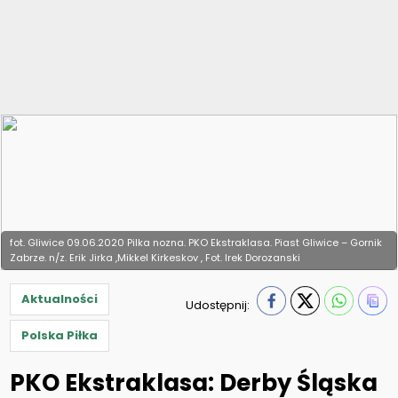
fot. Gliwice 09.06.2020 Pilka nozna. PKO Ekstraklasa. Piast Gliwice – Gornik
Zabrze. n/z. Erik Jirka ,Mikkel Kirkeskov , Fot. Irek Dorozanski
Aktualności
Udostępnij:
Polska Piłka
PKO Ekstraklasa: Derby Śląska