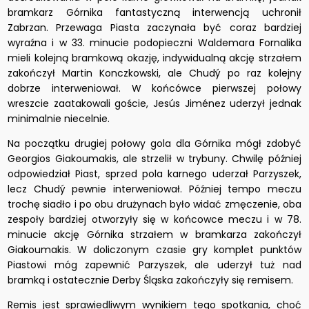
bramkarz Górnika fantastyczną interwencją uchronił
Zabrzan. Przewaga Piasta zaczynała być coraz bardziej
wyraźna i w 33. minucie podopieczni Waldemara Fornalika
mieli kolejną bramkową okazję, indywidualną akcję strzałem
zakończył Martin Konczkowski, ale Chudý po raz kolejny
dobrze interweniował. W końcówce pierwszej połowy
wreszcie zaatakowali goście, Jesús Jiménez uderzył jednak
minimalnie niecelnie.
Na początku drugiej połowy gola dla Górnika mógł zdobyć
Georgios Giakoumakis, ale strzelił w trybuny. Chwilę później
odpowiedział Piast, sprzed pola karnego uderzał Parzyszek,
lecz Chudý pewnie interweniował. Później tempo meczu
trochę siadło i po obu drużynach było widać zmęczenie, oba
zespoły bardziej otworzyły się w końcowce meczu i w 78.
minucie akcję Górnika strzałem w bramkarza zakończył
Giakoumakis. W doliczonym czasie gry komplet punktów
Piastowi móg zapewnić Parzyszek, ale uderzył tuż nad
bramką i ostatecznie Derby Śląska zakończyły się remisem.
Remis jest sprawiedliwym wynikiem tego spotkania, choć