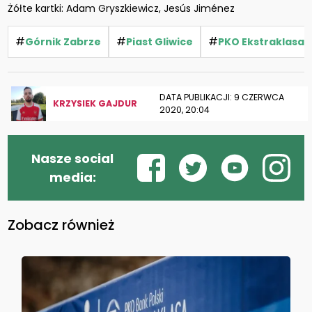
Żółte kartki: Adam Gryszkiewicz, Jesús Jiménez
#
#
#
Górnik Zabrze
Piast Gliwice
PKO Ekstraklasa
DATA PUBLIKACJI: 9 CZERWCA
KRZYSIEK GAJDUR
2020, 20:04
Nasze social
media:
Zobacz również