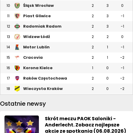
Śląsk Wrocław
10
2
3
0
Piast Gliwice
11
2
3
-1
Radomiak Radom
12
2
3
-1
Widzew Łódź
13
2
2
0
Motor Lublin
14
2
1
-1
Cracovia
15
2
1
-2
Korona Kielce
16
1
0
-1
Raków Częstochowa
17
2
0
-2
Wieczysta Kraków
18
2
0
-2
Ostatnie newsy
Skrót meczu PAOK Saloniki -
Anderlecht. Zobacz najlepsze
akcje ze spotkania (06.08.2026)