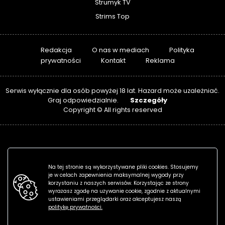
Strumyk TV
Strims Top
Redakcja
O nas w mediach
Polityka
prywatności
Kontakt
Reklama
Serwis wyłącznie dla osób powyżej 18 lat. Hazard może uzależniać.
Szczegóły
Graj odpowiedzialnie.
Copyright © All rights reserved
Na tej stronie są wykorzystywane pliki cookies. Stosujemy
je w celach zapewnienia maksymalnej wygody przy
korzystaniu z naszych serwisów. Korzystając ze strony
wyrażasz zgodę na używanie cookie, zgodnie z aktualnymi
ustawieniami przeglądarki oraz akceptujesz naszą
politykę prywatności.