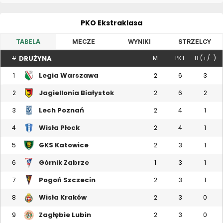
PKO Ekstraklasa
TABELA
MECZE
WYNIKI
STRZELCY
DRUŻYNA
#
M
PKT
B (+/-)
Legia Warszawa
1
2
6
3
Jagiellonia Białystok
2
2
6
2
Lech Poznań
3
2
4
1
Wisła Płock
4
2
4
1
GKS Katowice
5
2
3
1
Górnik Zabrze
6
1
3
1
Pogoń Szczecin
7
2
3
1
Wisła Kraków
8
2
3
0
Zagłębie Lubin
9
2
3
0