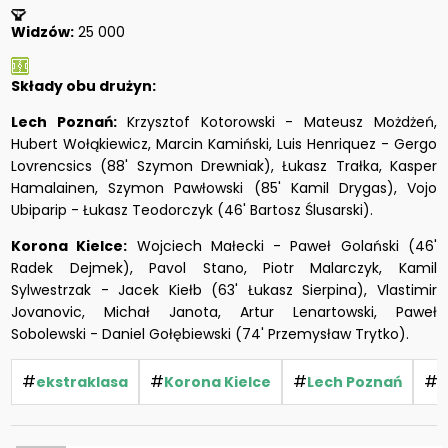
Widzów:
25 000
Składy obu drużyn:
Lech Poznań:
Krzysztof Kotorowski - Mateusz Możdżeń,
Hubert Wołąkiewicz, Marcin Kamiński, Luis Henriquez - Gergo
Lovrencsics (88' Szymon Drewniak), Łukasz Trałka, Kasper
Hamalainen, Szymon Pawłowski (85' Kamil Drygas), Vojo
Ubiparip - Łukasz Teodorczyk (46' Bartosz Ślusarski).
Korona Kielce:
Wojciech Małecki - Paweł Golański (46'
Radek Dejmek), Pavol Stano, Piotr Malarczyk, Kamil
Sylwestrzak - Jacek Kiełb (63' Łukasz Sierpina), Vlastimir
Jovanovic, Michał Janota, Artur Lenartowski, Paweł
Sobolewski - Daniel Gołębiewski (74' Przemysław Trytko).
#
#
#
#
ekstraklasa
Korona Kielce
Lech Poznań
w