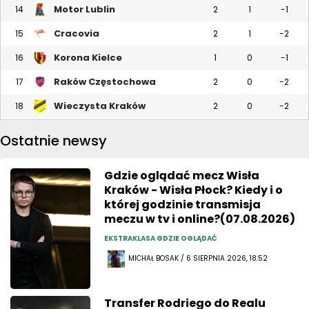
Motor Lublin
14
2
1
-1
Cracovia
15
2
1
-2
Korona Kielce
16
1
0
-1
Raków Częstochowa
17
2
0
-2
Wieczysta Kraków
18
2
0
-2
Ostatnie newsy
Gdzie oglądać mecz Wisła
Kraków - Wisła Płock? Kiedy i o
której godzinie transmisja
meczu w tv i online?(07.08.2026)
EKSTRAKLASA GDZIE OGLĄDAĆ
MICHAŁ BOSAK / 6 SIERPNIA 2026, 18:52
Transfer Rodriego do Realu