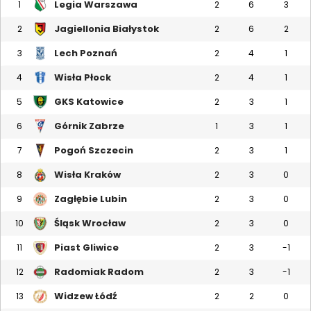
Legia Warszawa
1
2
6
3
Jagiellonia Białystok
2
2
6
2
Lech Poznań
3
2
4
1
Wisła Płock
4
2
4
1
GKS Katowice
5
2
3
1
Górnik Zabrze
6
1
3
1
Pogoń Szczecin
7
2
3
1
Wisła Kraków
8
2
3
0
Zagłębie Lubin
9
2
3
0
Śląsk Wrocław
10
2
3
0
Piast Gliwice
11
2
3
-1
Radomiak Radom
12
2
3
-1
Widzew Łódź
13
2
2
0