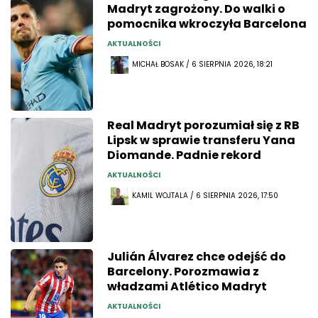
Madryt zagrożony. Do walki o
pomocnika wkroczyła Barcelona
AKTUALNOŚCI
MICHAŁ BOSAK / 6 SIERPNIA 2026, 18:21
Real Madryt porozumiał się z RB
Lipsk w sprawie transferu Yana
Diomande. Padnie rekord
AKTUALNOŚCI
KAMIL WOJTALA / 6 SIERPNIA 2026, 17:50
Julián Álvarez chce odejść do
Barcelony. Porozmawia z
władzami Atlético Madryt
AKTUALNOŚCI