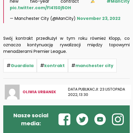
new two-year contract
#ManCity
pic.twitter.com/FI41S0j5OH
— Manchester City (@ManCity)
November 23, 2022
Swój kontrakt przedłużył w tym roku również Klopp, co
oznacza kontynuację rywalizacji między topowymi
menadżerami Premier League.
#
#
#
Guardiola
kontrakt
manchester city
DATA PUBLIKACJI: 23 LISTOPADA
OLIWIA URBANEK
2022, 13:30
Nasze social
media: