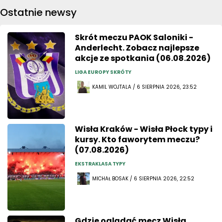
Ostatnie newsy
Skrót meczu PAOK Saloniki -
Anderlecht. Zobacz najlepsze
akcje ze spotkania (06.08.2026)
LIGA EUROPY SKRÓTY
KAMIL WOJTALA / 6 SIERPNIA 2026, 23:52
Wisła Kraków - Wisła Płock typy i
kursy. Kto faworytem meczu?
(07.08.2026)
EKSTRAKLASA TYPY
MICHAŁ BOSAK / 6 SIERPNIA 2026, 22:52
Gdzie oglądać mecz Wisła