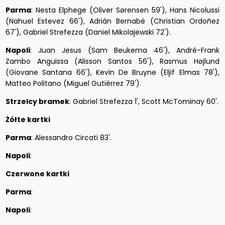
Parma
: Nesta Elphege (Oliver Sørensen 59'), Hans Nicolussi
(Nahuel Estevez 66'), Adrián Bernabé (Christian Ordoñez
67'), Gabriel Strefezza (Daniel Mikolajewski 72').
Napoli
: Juan Jesus (Sam Beukema 46'), André-Frank
Zambo Anguissa (Alisson Santos 56'), Rasmus Højlund
(Giovane Santana 66'), Kevin De Bruyne (Eljif Elmas 78'),
Matteo Politano (Miguel Gutiérrez 79').
Strzelcy bramek
: Gabriel Strefezza 1', Scott McTominay 60'.
Żółte kartki
Parma
: Alessandro Circati 83'.
Napoli
:
Czerwone kartki
Parma
:
Napoli
: