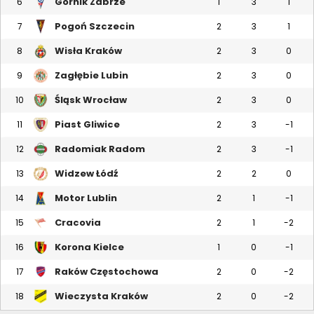
Górnik Zabrze
6
1
3
1
Pogoń Szczecin
7
2
3
1
Wisła Kraków
8
2
3
0
Zagłębie Lubin
9
2
3
0
Śląsk Wrocław
10
2
3
0
Piast Gliwice
11
2
3
-1
Radomiak Radom
12
2
3
-1
Widzew Łódź
13
2
2
0
Motor Lublin
14
2
1
-1
Cracovia
15
2
1
-2
Korona Kielce
16
1
0
-1
Raków Częstochowa
17
2
0
-2
Wieczysta Kraków
18
2
0
-2