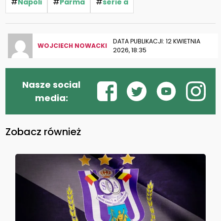
#
#
#
Napoli
Parma
serie a
DATA PUBLIKACJI: 12 KWIETNIA
WOJCIECH NOWACKI
2026, 18:35
Nasze social
media:
Zobacz również