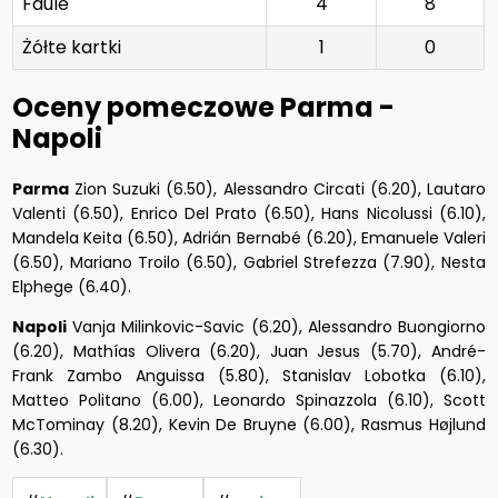
Faule
4
8
Żółte kartki
1
0
Oceny pomeczowe Parma -
Napoli
Parma
Zion Suzuki (6.50), Alessandro Circati (6.20), Lautaro
Valenti (6.50), Enrico Del Prato (6.50), Hans Nicolussi (6.10),
Mandela Keita (6.50), Adrián Bernabé (6.20), Emanuele Valeri
(6.50), Mariano Troilo (6.50), Gabriel Strefezza (7.90), Nesta
Elphege (6.40).
Napoli
Vanja Milinkovic-Savic (6.20), Alessandro Buongiorno
(6.20), Mathías Olivera (6.20), Juan Jesus (5.70), André-
Frank Zambo Anguissa (5.80), Stanislav Lobotka (6.10),
Matteo Politano (6.00), Leonardo Spinazzola (6.10), Scott
McTominay (8.20), Kevin De Bruyne (6.00), Rasmus Højlund
(6.30).