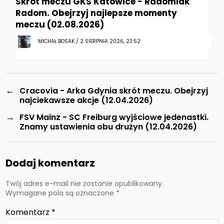
Skrót meczu GKS Katowice - Radomiak
Radom. Obejrzyj najlepsze momenty
meczu (02.08.2026)
MICHAŁ BOSAK / 2 SIERPNIA 2026, 23:52
←
Cracovia - Arka Gdynia skrót meczu. Obejrzyj
najciekawsze akcje (12.04.2026)
→
FSV Mainz - SC Freiburg wyjściowe jedenastki.
Znamy ustawienia obu drużyn (12.04.2026)
Dodaj komentarz
Twój adres e-mail nie zostanie opublikowany.
Wymagane pola są oznaczone
*
Komentarz
*