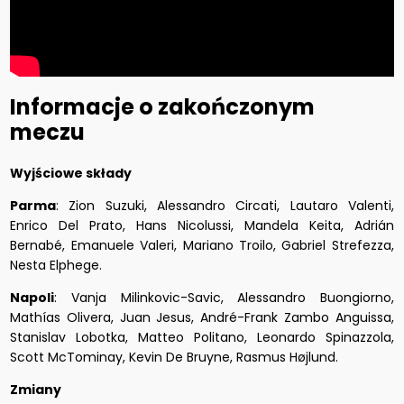
Informacje o zakończonym
meczu
Wyjściowe składy
Parma
: Zion Suzuki, Alessandro Circati, Lautaro Valenti,
Enrico Del Prato, Hans Nicolussi, Mandela Keita, Adrián
Bernabé, Emanuele Valeri, Mariano Troilo, Gabriel Strefezza,
Nesta Elphege.
Napoli
: Vanja Milinkovic-Savic, Alessandro Buongiorno,
Mathías Olivera, Juan Jesus, André-Frank Zambo Anguissa,
Stanislav Lobotka, Matteo Politano, Leonardo Spinazzola,
Scott McTominay, Kevin De Bruyne, Rasmus Højlund.
Zmiany