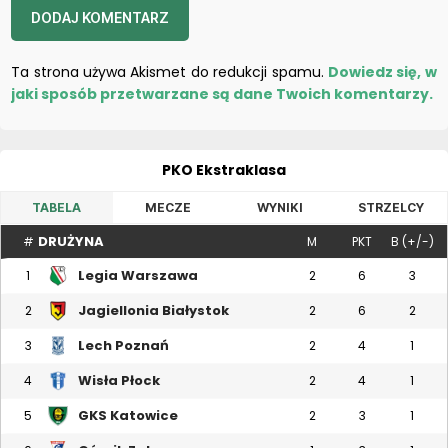
Ta strona używa Akismet do redukcji spamu.
Dowiedz się, w
jaki sposób przetwarzane są dane Twoich komentarzy.
PKO Ekstraklasa
TABELA
MECZE
WYNIKI
STRZELCY
DRUŻYNA
#
M
PKT
B (+/-)
Legia Warszawa
1
2
6
3
Jagiellonia Białystok
2
2
6
2
Lech Poznań
3
2
4
1
Wisła Płock
4
2
4
1
GKS Katowice
5
2
3
1