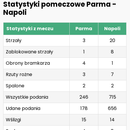
Statystyki pomeczowe Parma -
Napoli
Statystyki z meczu
Parma
Napoli
Strzały
3
20
Zablokowane strzały
1
8
Obrony bramkarza
4
1
Rzuty rożne
3
7
Spalone
2
2
Wszystkie podania
246
715
Udane podania
178
656
Wślizgi
15
14