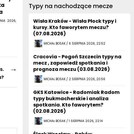
ka
Typy na nachodzące mecze
a
Wisła Kraków - Wisła Płock typy i
NIA 2026,
kursy. Kto faworytem meczu?
(07.08.2026)
MICHAŁ BOSAK / 6 SIERPNIA 2026, 22:52
Cracovia - Pogoń Szczecin typy na
mecz , zapowiedź spotkania i
→
s.
prognoza meczu (03.08.2026)
a?
MICHAŁ BOSAK / 2 SIERPNIA 2026, 20:56
GKS Katowice - Radomiak Radom
typy bukmacherskie i analiza
spotkania. Kto faworytem?
(02.08.2026)
MICHAŁ BOSAK / 1 SIERPNIA 2026, 22:14