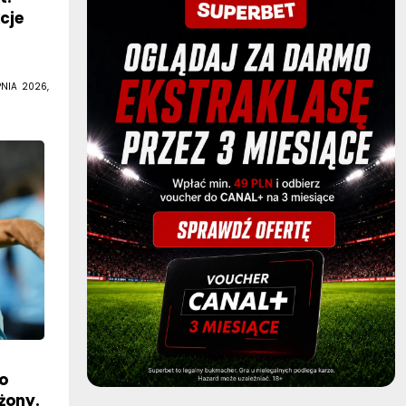
cje
PNIA 2026,
o
żony.