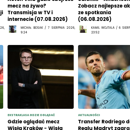
mecz na żywo?
Zobacz najlepsze ak
ji
Transmisja w TV i
ze spotkania
internecie (07.08.2026)
(06.08.2026)
26,
MICHAŁ BOSAK / 7 SIERPNIA 2026,
KAMIL WOJTALA / 6 SIER
9:24
23:52
EKSTRAKLASA GDZIE OGLĄDAĆ
AKTUALNOŚCI
Gdzie oglądać mecz
Transfer Rodriego d
Wisła Kraków - Wisła
Realu Madryt zagro