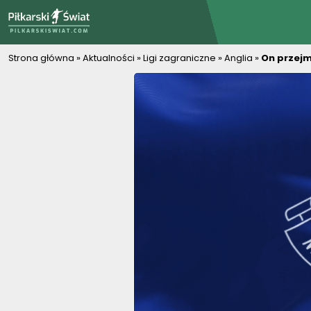
PiłkarskiSwiat.com
Strona główna
»
Aktualności
»
Ligi zagraniczne
»
Anglia
»
On przejm