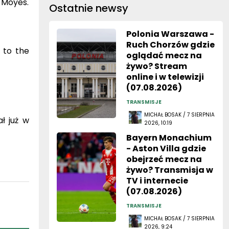
 Moyes.
Ostatnie newsy
Polonia Warszawa -
Ruch Chorzów gdzie
 to the
oglądać mecz na
żywo? Stream
online i w telewizji
(07.08.2026)
TRANSMISJE
MICHAŁ BOSAK / 7 SIERPNIA
ł już w
2026, 10:19
Bayern Monachium
- Aston Villa gdzie
obejrzeć mecz na
żywo? Transmisja w
TV i internecie
(07.08.2026)
TRANSMISJE
MICHAŁ BOSAK / 7 SIERPNIA
2026, 9:24