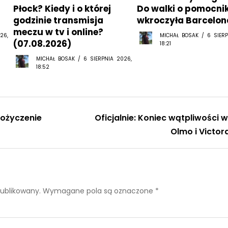
Płock? Kiedy i o której
Do walki o pomocni
godzinie transmisja
wkroczyła Barcelon
meczu w tv i online?
26,
MICHAŁ BOSAK / 6 SIERP
(07.08.2026)
18:21
MICHAŁ BOSAK / 6 SIERPNIA 2026,
18:52
pożyczenie
Oficjalnie: Koniec wątpliwości w
Olmo i Victor
publikowany.
Wymagane pola są oznaczone
*