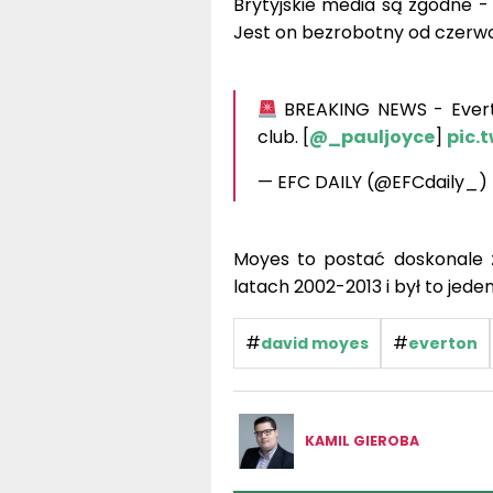
Brytyjskie media są zgodne -
Jest on bezrobotny od czerwc
BREAKING NEWS - Everto
club. [
@_pauljoyce
]
pic.
— EFC DAILY (@EFCdaily_)
Moyes to postać doskonale 
latach 2002-2013 i był to jeden
#
#
david moyes
everton
KAMIL GIEROBA