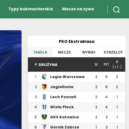
Typy bukmacherskie
Mecze na żywo
PKO Ekstraklasa
TABELA
MECZE
WYNIKI
STRZELCY
B
DRUŻYNA
#
M
PKT
(+/-)
Legia Warszawa
1
2
6
3
Jagiellonia
2
2
6
2
Białystok
Lech Poznań
3
2
4
1
Wisła Płock
4
2
4
1
GKS Katowice
5
2
3
1
Górnik Zabrze
6
1
3
1