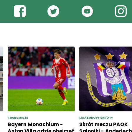
TRANSMISJE
LIGA EUROPY SKRÓTY
Bayern Monachium -
Skrót meczu PAOK
Aston Villa gdzie obejrzeć
Saloniki - Anderlech