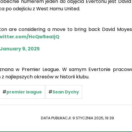
 obecnie numerem jeden do objęcia Evertonu jest David
a po odejściu z West Hamu United.
n are considering a move to bring back David Moyes
twitter.com/HcQw5eaIjQ
January 9, 2025
znana w Premier League. W samym Evertonie pracowa
 z najlepszych okresów w historii klubu.
#
#
premier league
Sean Dychy
DATA PUBLIKACJI: 9 STYCZNIA 2025, 19:39