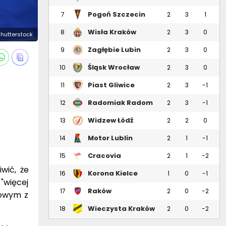
Pogoń Szczecin
7
2
3
1
Wisła Kraków
8
2
3
0
 Shutterstock
Zagłębie Lubin
9
2
3
0
Śląsk Wrocław
10
2
3
0
Piast Gliwice
11
2
3
-1
Radomiak Radom
12
2
3
-1
Widzew Łódź
13
2
2
0
Motor Lublin
14
2
1
-1
Cracovia
15
2
1
-2
wić, że
Korona Kielce
16
1
0
-1
 "więcej
Raków
17
2
0
-2
rowym z
Częstochowa
Wieczysta Kraków
18
2
0
-2