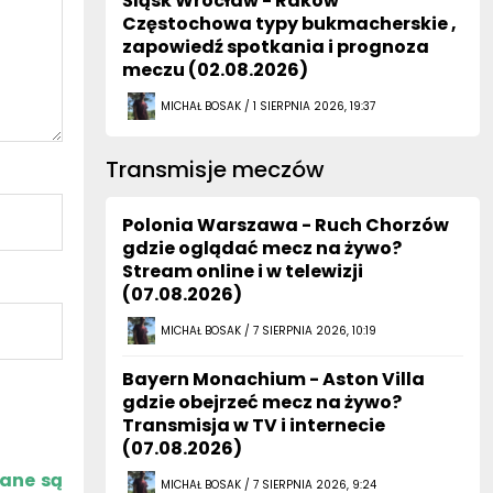
Śląsk Wrocław - Raków
Częstochowa typy bukmacherskie ,
zapowiedź spotkania i prognoza
meczu (02.08.2026)
MICHAŁ BOSAK / 1 SIERPNIA 2026, 19:37
Transmisje meczów
Polonia Warszawa - Ruch Chorzów
gdzie oglądać mecz na żywo?
Stream online i w telewizji
(07.08.2026)
MICHAŁ BOSAK / 7 SIERPNIA 2026, 10:19
Bayern Monachium - Aston Villa
gdzie obejrzeć mecz na żywo?
Transmisja w TV i internecie
(07.08.2026)
zane są
MICHAŁ BOSAK / 7 SIERPNIA 2026, 9:24