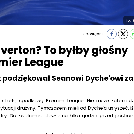
fot.
Udostępnij:
Everton? To byłby głośny
mier League
k podziękował Seanowi Dyche'owi za
d strefą spadkową Premier League. Nie może zatem dzi
ytuacji drużyny. Tymczasem mieli od Dyche'a usłyszeć, iż
adry. Do zwolnienia doszło na kilka godzin przed pucha