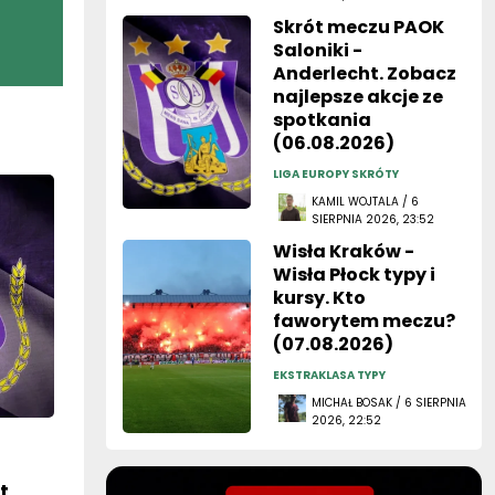
Skrót meczu PAOK
Saloniki -
Anderlecht. Zobacz
najlepsze akcje ze
spotkania
(06.08.2026)
LIGA EUROPY SKRÓTY
KAMIL WOJTALA / 6
SIERPNIA 2026, 23:52
Wisła Kraków -
Wisła Płock typy i
kursy. Kto
faworytem meczu?
(07.08.2026)
EKSTRAKLASA TYPY
MICHAŁ BOSAK / 6 SIERPNIA
2026, 22:52
t.