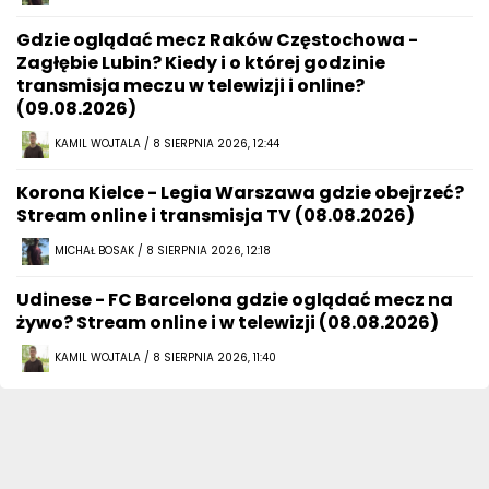
Gdzie oglądać mecz Raków Częstochowa -
Zagłębie Lubin? Kiedy i o której godzinie
transmisja meczu w telewizji i online?
(09.08.2026)
KAMIL WOJTALA / 8 SIERPNIA 2026, 12:44
Korona Kielce - Legia Warszawa gdzie obejrzeć?
Stream online i transmisja TV (08.08.2026)
MICHAŁ BOSAK / 8 SIERPNIA 2026, 12:18
Udinese - FC Barcelona gdzie oglądać mecz na
żywo? Stream online i w telewizji (08.08.2026)
KAMIL WOJTALA / 8 SIERPNIA 2026, 11:40