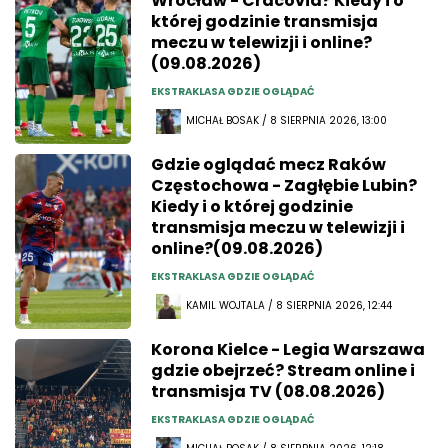
Wrocław - Cracovia? Kiedy i o
której godzinie transmisja
meczu w telewizji i online?
(09.08.2026)
EKSTRAKLASA GDZIE OGLĄDAĆ
MICHAŁ BOSAK / 8 SIERPNIA 2026, 13:00
Gdzie oglądać mecz Raków
Częstochowa - Zagłębie Lubin?
Kiedy i o której godzinie
transmisja meczu w telewizji i
online?(09.08.2026)
EKSTRAKLASA GDZIE OGLĄDAĆ
KAMIL WOJTALA / 8 SIERPNIA 2026, 12:44
Korona Kielce - Legia Warszawa
gdzie obejrzeć? Stream online i
transmisja TV (08.08.2026)
EKSTRAKLASA GDZIE OGLĄDAĆ