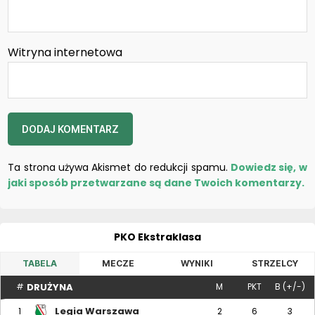
Witryna internetowa
Ta strona używa Akismet do redukcji spamu.
Dowiedz się, w
jaki sposób przetwarzane są dane Twoich komentarzy.
PKO Ekstraklasa
TABELA
MECZE
WYNIKI
STRZELCY
DRUŻYNA
#
M
PKT
B (+/-)
Legia Warszawa
1
2
6
3