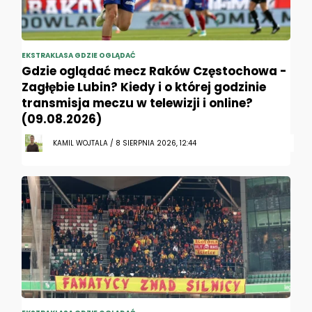
EKSTRAKLASA GDZIE OGLĄDAĆ
Gdzie oglądać mecz Raków Częstochowa -
Zagłębie Lubin? Kiedy i o której godzinie
transmisja meczu w telewizji i online?
(09.08.2026)
KAMIL WOJTALA / 8 SIERPNIA 2026, 12:44