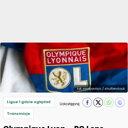
fot. ninopavisic / shutterstock
Ligue 1 gdzie oglądać
Udostępnij:
Transmisje