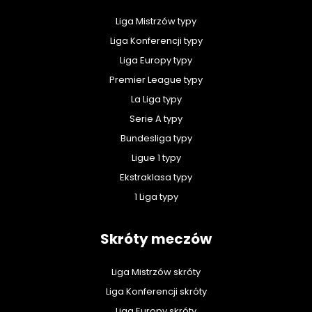
Liga Mistrzów typy
Liga Konferencji typy
Liga Europy typy
Premier League typy
La Liga typy
Serie A typy
Bundesliga typy
Ligue 1 typy
Ekstraklasa typy
1 Liga typy
Skróty meczów
Liga Mistrzów skróty
Liga Konferencji skróty
Liga Europy skróty