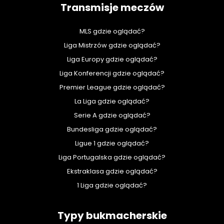
Transmisje meczów
MLS gdzie oglądać?
Liga Mistrzów gdzie oglądać?
Liga Europy gdzie oglądać?
Liga Konferencji gdzie oglądać?
Premier League gdzie oglądać?
La Liga gdzie oglądać?
Serie A gdzie oglądać?
Bundesliga gdzie oglądać?
Ligue 1 gdzie oglądać?
Liga Portugalska gdzie oglądać?
Ekstraklasa gdzie oglądać?
1 Liga gdzie oglądać?
Typy bukmacherskie