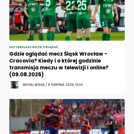
EKSTRAKLASA GDZIE OGLĄDAĆ
Gdzie oglądać mecz Śląsk Wrocław -
Cracovia? Kiedy i o której godzinie
transmisja meczu w telewizji i online?
(09.08.2026)
MICHAŁ BOSAK / 8 SIERPNIA 2026, 13:00