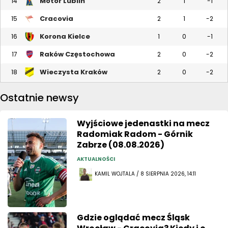
Motor Lublin
14
2
1
-1
Cracovia
15
2
1
-2
Korona Kielce
16
1
0
-1
Raków Częstochowa
17
2
0
-2
Wieczysta Kraków
18
2
0
-2
Ostatnie newsy
Wyjściowe jedenastki na mecz
Radomiak Radom - Górnik
Zabrze (08.08.2026)
AKTUALNOŚCI
KAMIL WOJTALA / 8 SIERPNIA 2026, 14:11
Gdzie oglądać mecz Śląsk