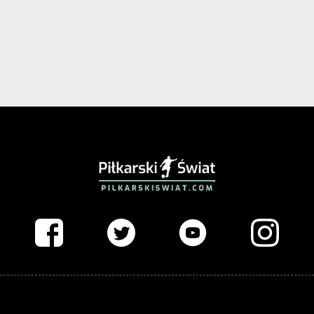
PIŁKARSKISWIAT.COM