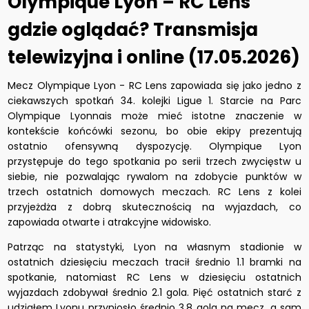
Olympique Lyon – RC Lens
gdzie oglądać? Transmisja
telewizyjna i online (17.05.2026)
Mecz Olympique Lyon - RC Lens zapowiada się jako jedno z
ciekawszych spotkań 34. kolejki Ligue 1. Starcie na Parc
Olympique Lyonnais może mieć istotne znaczenie w
kontekście końcówki sezonu, bo obie ekipy prezentują
ostatnio ofensywną dyspozycję. Olympique Lyon
przystępuje do tego spotkania po serii trzech zwycięstw u
siebie, nie pozwalając rywalom na zdobycie punktów w
trzech ostatnich domowych meczach. RC Lens z kolei
przyjeżdża z dobrą skutecznością na wyjazdach, co
zapowiada otwarte i atrakcyjne widowisko.
Patrząc na statystyki, Lyon na własnym stadionie w
ostatnich dziesięciu meczach tracił średnio 1.1 bramki na
spotkanie, natomiast RC Lens w dziesięciu ostatnich
wyjazdach zdobywał średnio 2.1 gola. Pięć ostatnich starć z
udziałem Lyonu przyniosło średnio 3.8 gola na mecz, a sam