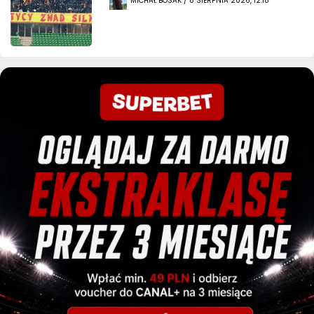
MICHAŁ BOSAK / 8 SIERPNIA 2026, 12:18