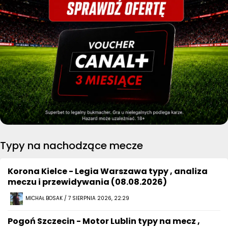
Typy na nachodzące mecze
Korona Kielce - Legia Warszawa typy , analiza
meczu i przewidywania (08.08.2026)
MICHAŁ BOSAK / 7 SIERPNIA 2026, 22:29
Pogoń Szczecin - Motor Lublin typy na mecz ,