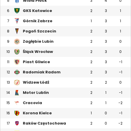
Wisła Płock
5
3
4
0
GKS Katowice
6
2
3
1
Górnik Zabrze
7
1
3
1
Pogoń Szczecin
8
2
3
1
Zagłębie Lubin
9
2
3
0
Śląsk Wrocław
10
2
3
0
Piast Gliwice
11
2
3
-1
Radomiak Radom
12
2
3
-1
Widzew Łódź
13
2
2
0
Motor Lublin
14
2
1
-1
Cracovia
15
2
1
-2
Korona Kielce
16
1
0
-1
Raków Częstochowa
17
2
0
-2