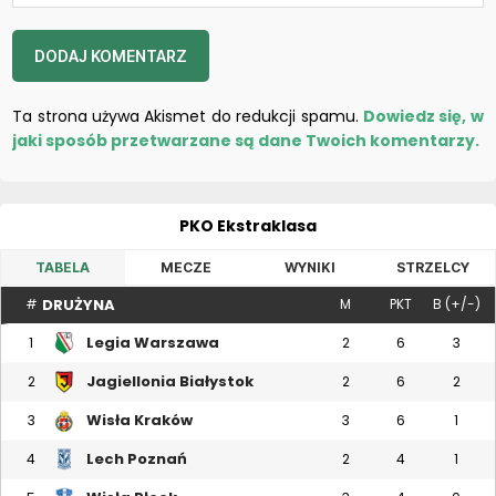
Ta strona używa Akismet do redukcji spamu.
Dowiedz się, w
jaki sposób przetwarzane są dane Twoich komentarzy.
PKO Ekstraklasa
TABELA
MECZE
WYNIKI
STRZELCY
DRUŻYNA
#
M
PKT
B (+/-)
Legia Warszawa
1
2
6
3
Jagiellonia Białystok
2
2
6
2
Wisła Kraków
3
3
6
1
Lech Poznań
4
2
4
1