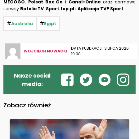
MEGOGO
,
Polsat Box Go
i
Canal+Online
oraz darmowe
serwisy
Betclic TV
,
Sport.tvp.pl
i
Aplikacja TVP Sport
.
#
#
Australia
Egipt
DATA PUBLIKACJI: 3 LIPCA 2026,
WOJCIECH NOWACKI
19:08
Nasze social
media:
Zobacz również