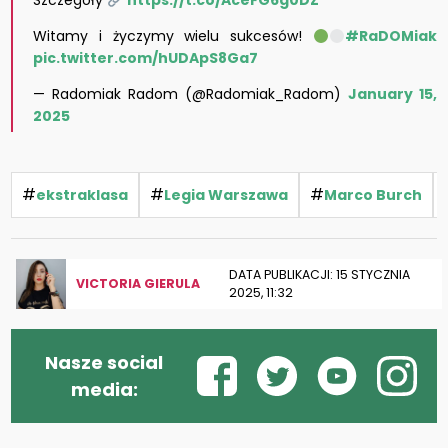
Szczegóły
https://t.co/AceFG6g0DZ
Witamy i życzymy wielu sukcesów!
#RaDOMiak
pic.twitter.com/hUDApS8Ga7
— Radomiak Radom (@Radomiak_Radom)
January 15,
2025
#
#
#
ekstraklasa
Legia Warszawa
Marco Burch
DATA PUBLIKACJI: 15 STYCZNIA
VICTORIA GIERULA
2025, 11:32
Nasze social
media: