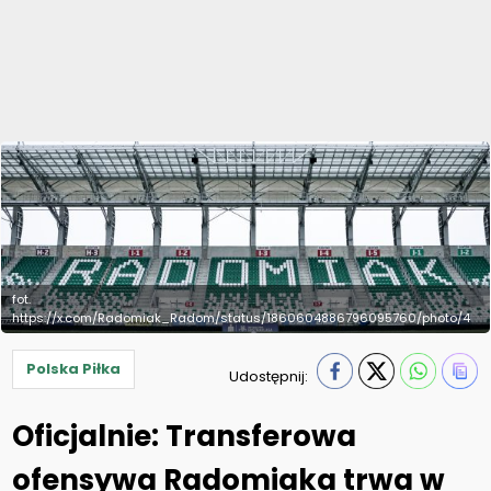
fot.
https://x.com/Radomiak_Radom/status/1860604886796095760/photo/4
Polska Piłka
Udostępnij:
Oficjalnie: Transferowa
ofensywa Radomiaka trwa w