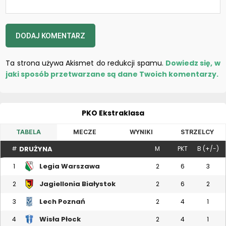
Ta strona używa Akismet do redukcji spamu.
Dowiedz się, w
jaki sposób przetwarzane są dane Twoich komentarzy.
PKO Ekstraklasa
TABELA
MECZE
WYNIKI
STRZELCY
DRUŻYNA
#
M
PKT
B (+/-)
Legia Warszawa
1
2
6
3
Jagiellonia Białystok
2
2
6
2
Lech Poznań
3
2
4
1
Wisła Płock
4
2
4
1