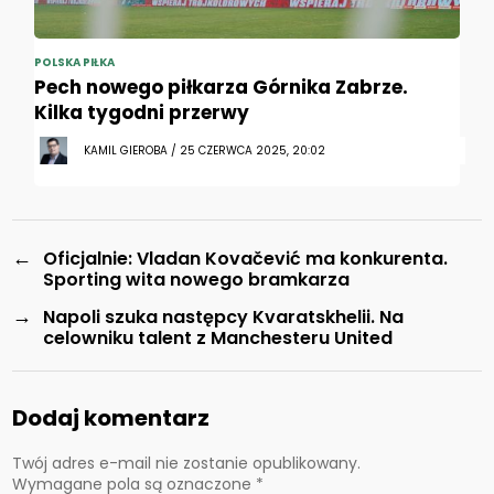
POLSKA PIŁKA
Pech nowego piłkarza Górnika Zabrze.
Kilka tygodni przerwy
KAMIL GIEROBA / 25 CZERWCA 2025, 20:02
←
Oficjalnie: Vladan Kovačević ma konkurenta.
Sporting wita nowego bramkarza
→
Napoli szuka następcy Kvaratskhelii. Na
celowniku talent z Manchesteru United
Dodaj komentarz
Twój adres e-mail nie zostanie opublikowany.
Wymagane pola są oznaczone
*