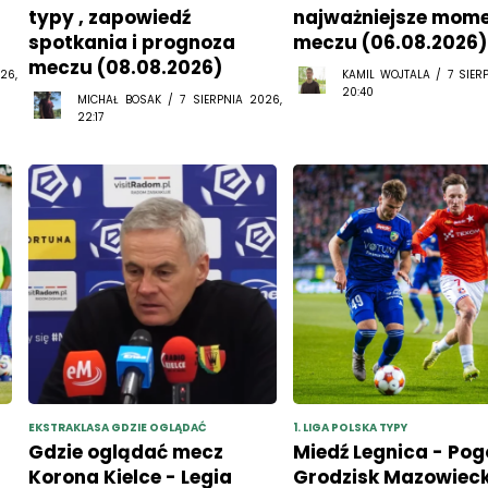
spotkania i prognoza
meczu (06.08.2026)
meczu (08.08.2026)
26,
KAMIL WOJTALA / 7 SIER
20:40
MICHAŁ BOSAK / 7 SIERPNIA 2026,
22:17
EKSTRAKLASA GDZIE OGLĄDAĆ
1. LIGA POLSKA TYPY
Gdzie oglądać mecz
Miedź Legnica - Po
Korona Kielce - Legia
Grodzisk Mazowieck
Warszawa? Kiedy i o
typy i analiza spotk