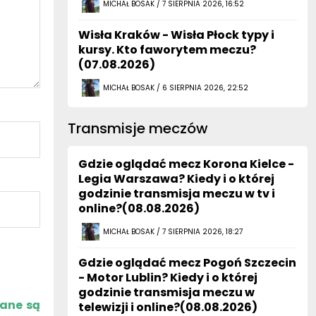
Wisła Kraków - Wisła Płock typy i
kursy. Kto faworytem meczu?
(07.08.2026)
MICHAŁ BOSAK / 6 SIERPNIA 2026, 22:52
Transmisje meczów
Gdzie oglądać mecz Korona Kielce -
Legia Warszawa? Kiedy i o której
godzinie transmisja meczu w tv i
online?(08.08.2026)
MICHAŁ BOSAK / 7 SIERPNIA 2026, 18:27
Gdzie oglądać mecz Pogoń Szczecin
- Motor Lublin? Kiedy i o której
godzinie transmisja meczu w
zane są
telewizji i online?(08.08.2026)
MICHAŁ BOSAK / 7 SIERPNIA 2026, 15:45