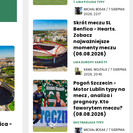
MICHAŁ BOSAK / 7 SIERPNIA
2026, 22:17
Skrót meczu SL
Benfica - Hearts.
Zobacz
najważniejsze
momenty meczu
(06.08.2026)
LIGA EUROPY SKRÓTY
KAMIL WOJTALA / 7 SIERPNIA
2026, 20:40
Pogoń Szczecin -
Motor Lublin typy na
mecz , analiza i
prognozy. Kto
faworytem meczu?
(08.08.2026)
EKSTRAKLASA TYPY
ica -
MICHAŁ BOSAK / 7 SIERPNIA
2026, 19:36
enty