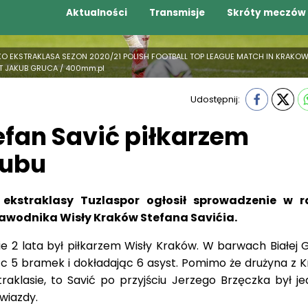
 PKO EKSTRAKLASA SEZON 2020/21 POLISH FOOTBALL TOP LEAGUE MATCH IN KRAKOW
OT JAKUB GRUCA / 400mm.pl
Udostępnij:
tefan Savić piłkarzem
lubu
j ekstraklasy Tuzlaspor ogłosił sprowadzenie w 
awodnika Wisły Kraków Stefana Savićia.
ie 2 lata był piłkarzem Wisły Kraków. W barwach Białej 
jąc 5 bramek i dokładając 6 asyst. Pomimo że drużyna z 
raklasie, to Savić po przyjściu Jerzego Brzęczka był j
wiazdy.
ącej umowy pod końcem czerwca z Wisłą Kraków został