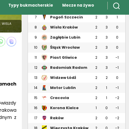
Pogoń Szczecin
7
2
3
1
: WISLA
Wisła Kraków
8
2
3
0
Zagłębie Lubin
9
2
3
0
Śląsk Wrocław
10
2
3
0
Piast Gliwice
11
2
3
-1
Radomiak Radom
12
2
3
-1
Widzew Łódź
13
2
2
0
ramach
Motor Lublin
14
2
1
-1
Cracovia
15
2
1
-2
Gwiazdy
Korona Kielce
16
1
0
-1
Krakowa
ednym z
Raków
17
2
0
-2
Częstochowa
Wieczysta Kraków
18
2
0
-2
 wolnym