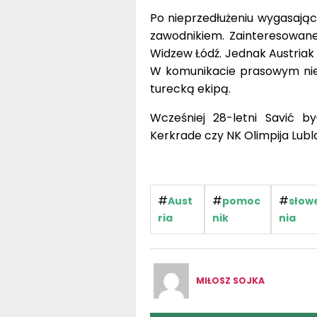
zawodnikiem. Zainteresowane
Widzew Łódź. Jednak Austriak 
W komunikacie prasowym nie 
turecką ekipą.
Wcześniej 28-letni Savić b
Kerkrade czy NK Olimpija Lubl
#
#
#
Aust
pomoc
słow
ria
nik
nia
MIŁOSZ SOJKA