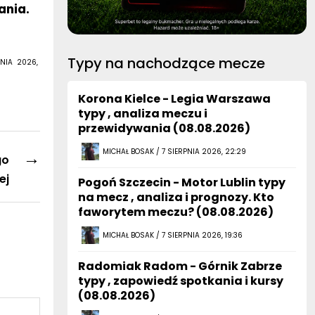
Typy na nachodzące mecze
NIA 2026,
Korona Kielce - Legia Warszawa
typy , analiza meczu i
przewidywania (08.08.2026)
MICHAŁ BOSAK / 7 SIERPNIA 2026, 22:29
→
go
ej
Pogoń Szczecin - Motor Lublin typy
na mecz , analiza i prognozy. Kto
faworytem meczu? (08.08.2026)
MICHAŁ BOSAK / 7 SIERPNIA 2026, 19:36
Radomiak Radom - Górnik Zabrze
typy , zapowiedź spotkania i kursy
(08.08.2026)
MICHAŁ BOSAK / 7 SIERPNIA 2026, 16:52