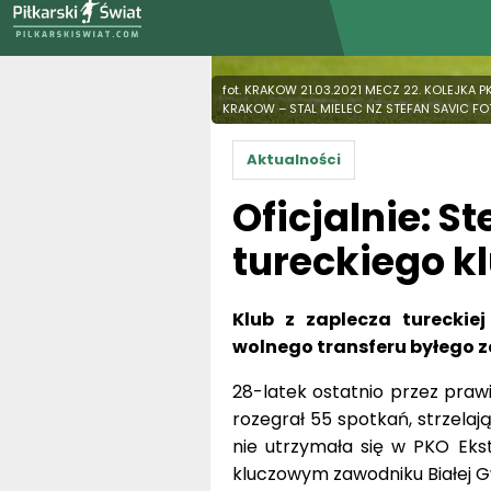
fot. KRAKOW 21.03.2021 MECZ 22. KOLEJKA
KRAKOW – STAL MIELEC NZ STEFAN SAVIC F
Aktualności
Oficjalnie: S
tureckiego k
Klub z zaplecza tureckie
wolnego transferu byłego z
28-latek ostatnio przez praw
rozegrał 55 spotkań, strzela
nie utrzymała się w PKO Ekst
kluczowym zawodniku Białej G
Po nieprzedłużeniu wygasaj