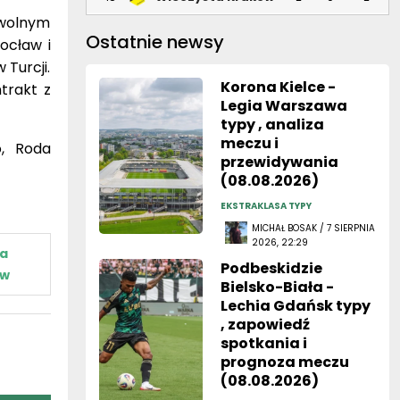
Ostatnie newsy
ocław i
 Turcji.
Korona Kielce -
trakt z
Legia Warszawa
typy , analiza
meczu i
o, Roda
przewidywania
(08.08.2026)
EKSTRAKLASA TYPY
MICHAŁ BOSAK / 7 SIERPNIA
2026, 22:29
ła
Podbeskidzie
ów
Bielsko-Biała -
Lechia Gdańsk typy
, zapowiedź
spotkania i
prognoza meczu
(08.08.2026)
1. LIGA POLSKA TYPY