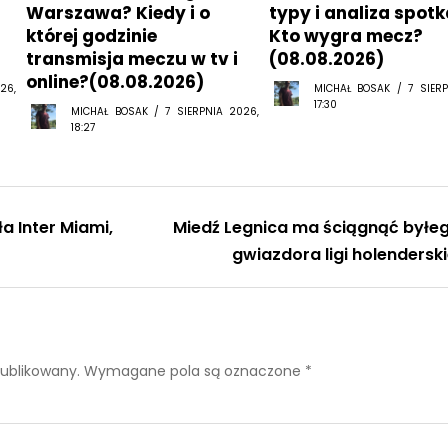
której godzinie
Kto wygra mecz?
transmisja meczu w tv i
(08.08.2026)
online?(08.08.2026)
26,
MICHAŁ BOSAK / 7 SIERP
17:30
MICHAŁ BOSAK / 7 SIERPNIA 2026,
18:27
a Inter Miami,
Miedź Legnica ma ściągnąć byłe
gwiazdora ligi holenderski
publikowany.
Wymagane pola są oznaczone
*