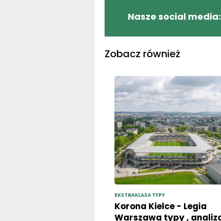
Nasze social media:
Zobacz również
EKSTRAKLASA TYPY
Korona Kielce - Legia
Warszawa typy , analiz
meczu i przewidywania