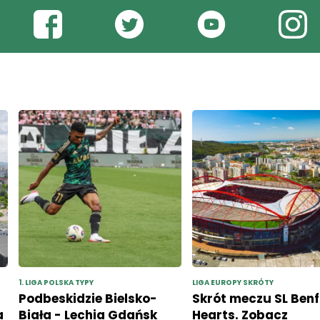
1. LIGA POLSKA TYPY
LIGA EUROPY SKRÓTY
Podbeskidzie Bielsko-
Skrót meczu SL Benf
a
Biała - Lechia Gdańsk
Hearts. Zobacz
typy , zapowiedź
najważniejsze mom