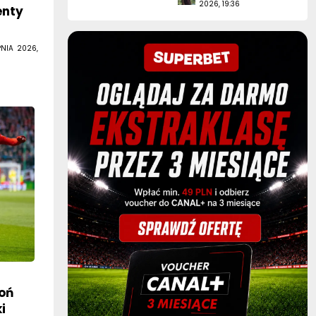
PNIA 2026,
goń
i
ania.