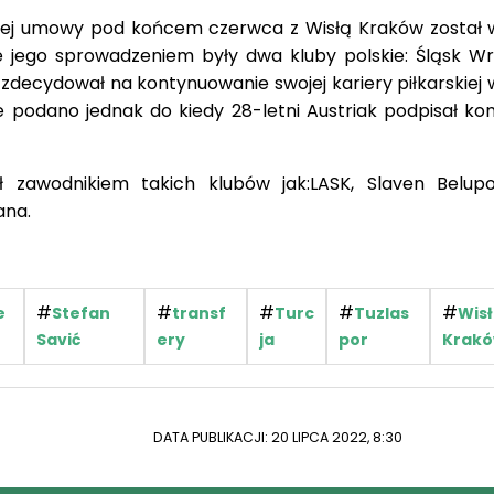
 jego sprowadzeniem były dwa kluby polskie: Śląsk Wr
zdecydował na kontynuowanie swojej kariery piłkarskiej w
podano jednak do kiedy 28-letni Austriak podpisał kon
ył zawodnikiem takich klubów jak:LASK, Slaven Belup
ana.
#
#
#
#
#
e
Stefan
transf
Turc
Tuzlas
Wis
Savić
ery
ja
por
Krak
DATA PUBLIKACJI: 20 LIPCA 2022, 8:30