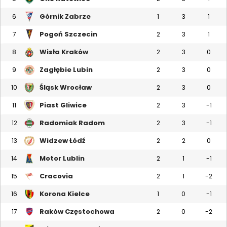
Górnik Zabrze
6
1
3
1
Pogoń Szczecin
7
2
3
1
Wisła Kraków
8
2
3
0
Zagłębie Lubin
9
2
3
0
Śląsk Wrocław
10
2
3
0
Piast Gliwice
11
2
3
-1
Radomiak Radom
12
2
3
-1
Widzew Łódź
13
2
2
0
Motor Lublin
14
2
1
-1
Cracovia
15
2
1
-2
Korona Kielce
16
1
0
-1
Raków Częstochowa
17
2
0
-2