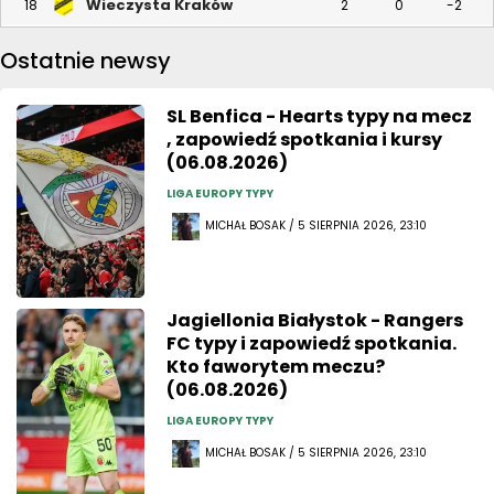
Wieczysta Kraków
18
2
0
-2
Ostatnie newsy
SL Benfica - Hearts typy na mecz
, zapowiedź spotkania i kursy
(06.08.2026)
LIGA EUROPY TYPY
MICHAŁ BOSAK / 5 SIERPNIA 2026, 23:10
Jagiellonia Białystok - Rangers
FC typy i zapowiedź spotkania.
Kto faworytem meczu?
(06.08.2026)
LIGA EUROPY TYPY
MICHAŁ BOSAK / 5 SIERPNIA 2026, 23:10