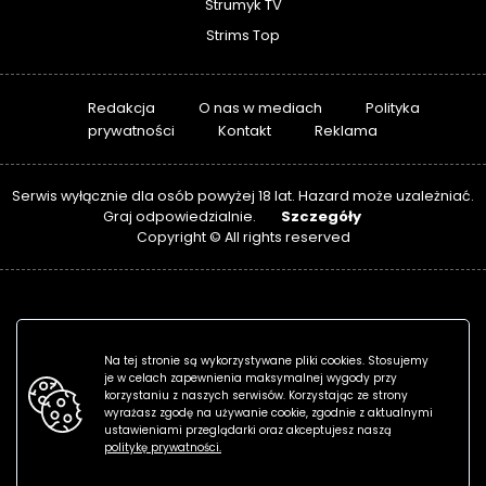
Strumyk TV
Strims Top
Redakcja
O nas w mediach
Polityka
prywatności
Kontakt
Reklama
Serwis wyłącznie dla osób powyżej 18 lat. Hazard może uzależniać.
Szczegóły
Graj odpowiedzialnie.
Copyright © All rights reserved
Na tej stronie są wykorzystywane pliki cookies. Stosujemy
je w celach zapewnienia maksymalnej wygody przy
korzystaniu z naszych serwisów. Korzystając ze strony
wyrażasz zgodę na używanie cookie, zgodnie z aktualnymi
ustawieniami przeglądarki oraz akceptujesz naszą
politykę prywatności.