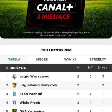
PKO Ekstraklasa
TABELA
MECZE
WYNIKI
STRZELCY
DRUŻYNA
#
M
PKT
B (+/-)
Legia Warszawa
1
2
6
3
Jagiellonia Białystok
2
2
6
2
Lech Poznań
3
2
4
1
Wisła Płock
4
2
4
1
GKS Katowice
5
2
3
1