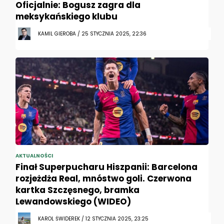
Oficjalnie: Bogusz zagra dla
meksykańskiego klubu
KAMIL GIEROBA / 25 STYCZNIA 2025, 22:36
AKTUALNOŚCI
Finał Superpucharu Hiszpanii: Barcelona
rozjeżdża Real, mnóstwo goli. Czerwona
kartka Szczęsnego, bramka
Lewandowskiego (WIDEO)
KAROL ŚWIDEREK / 12 STYCZNIA 2025, 23:25