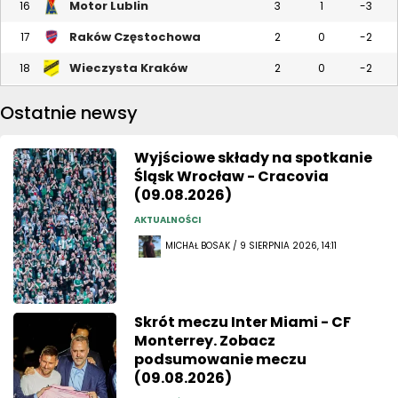
Motor Lublin
16
3
1
-3
Raków Częstochowa
17
2
0
-2
Wieczysta Kraków
18
2
0
-2
Ostatnie newsy
Wyjściowe składy na spotkanie
Śląsk Wrocław - Cracovia
(09.08.2026)
AKTUALNOŚCI
MICHAŁ BOSAK / 9 SIERPNIA 2026, 14:11
Skrót meczu Inter Miami - CF
Monterrey. Zobacz
podsumowanie meczu
(09.08.2026)