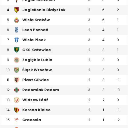
Jagiellonia Białystok
4
2
6
2
Wisła Kraków
5
3
6
1
Lech Poznań
6
2
4
1
Wisła Płock
7
3
4
0
GKS Katowice
8
2
3
1
Zagłębie Lubin
9
2
3
0
Śląsk Wrocław
10
2
3
0
Piast Gliwice
11
2
3
-1
Radomiak Radom
12
3
3
-3
Widzew Łódź
13
2
2
0
Korona Kielce
14
2
1
-1
Cracovia
15
2
1
-2