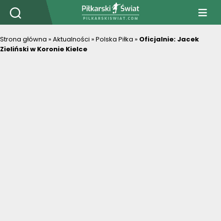
PiłkarskiSwiat.com
Strona główna
»
Aktualności
»
Polska Piłka
»
Oficjalnie: Jacek
Zieliński w Koronie Kielce