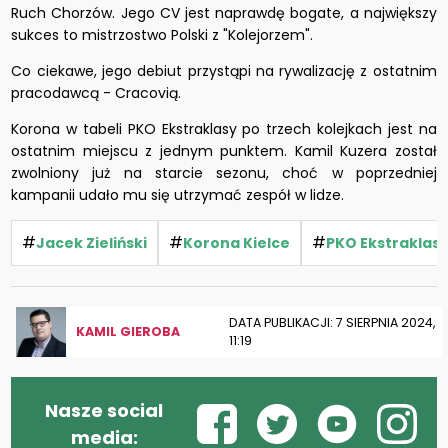
Ruch Chorzów. Jego CV jest naprawdę bogate, a największy
sukces to mistrzostwo Polski z "Kolejorzem".
Co ciekawe, jego debiut przystąpi na rywalizację z ostatnim
pracodawcą - Cracovią.
Korona w tabeli PKO Ekstraklasy po trzech kolejkach jest na
ostatnim miejscu z jednym punktem. Kamil Kuzera został
zwolniony już na starcie sezonu, choć w poprzedniej
kampanii udało mu się utrzymać zespół w lidze.
#
#
#
Jacek Zieliński
Korona Kielce
PKO Ekstraklas
DATA PUBLIKACJI: 7 SIERPNIA 2024,
KAMIL GIEROBA
11:19
Nasze social
media: