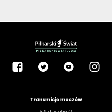
PIŁKARSKISWIAT.COM
Transmisje meczów
MLS gdzie oglądać?