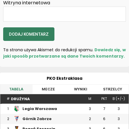
Witryna internetowa
Ta strona używa Akismet do redukcji spamu.
Dowiedz się, w
jaki sposób przetwarzane są dane Twoich komentarzy.
PKO Ekstraklasa
TABELA
MECZE
WYNIKI
STRZELCY
DRUŻYNA
#
M
PKT
B (+/-)
Legia Warszawa
1
3
7
3
Górnik Zabrze
2
2
6
3
Pogoń Szczecin
3
3
6
3