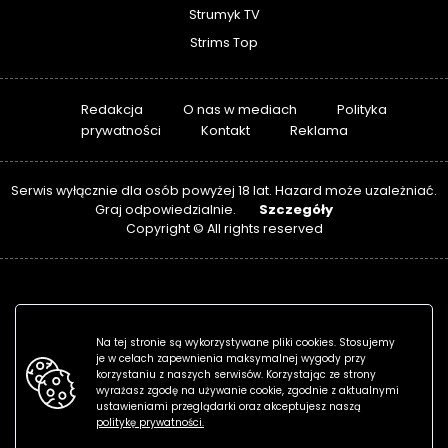
Strumyk TV
Strims Top
Redakcja
O nas w mediach
Polityka
prywatności
Kontakt
Reklama
Serwis wyłącznie dla osób powyżej 18 lat. Hazard może uzależniać.
Szczegóły
Graj odpowiedzialnie.
Copyright © All rights reserved
Na tej stronie są wykorzystywane pliki cookies. Stosujemy
je w celach zapewnienia maksymalnej wygody przy
korzystaniu z naszych serwisów. Korzystając ze strony
wyrażasz zgodę na używanie cookie, zgodnie z aktualnymi
ustawieniami przeglądarki oraz akceptujesz naszą
politykę prywatności.