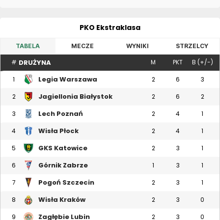
PKO Ekstraklasa
TABELA
MECZE
WYNIKI
STRZELCY
DRUŻYNA
#
M
PKT
B (+/-)
Legia Warszawa
1
2
6
3
Jagiellonia Białystok
2
2
6
2
Lech Poznań
3
2
4
1
Wisła Płock
4
2
4
1
GKS Katowice
5
2
3
1
Górnik Zabrze
6
1
3
1
Pogoń Szczecin
7
2
3
1
Wisła Kraków
8
2
3
0
Zagłębie Lubin
9
2
3
0