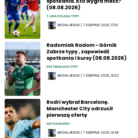
spotkania. Kto wygra mecz?
(08.08.2026)
1. LIGA POLSKA TYPY
MICHAŁ BOSAK / 7 SIERPNIA 2026, 17:30
Radomiak Radom - Górnik
Zabrze typy , zapowiedź
spotkania i kursy (08.08.2026)
EKSTRAKLASA TYPY
MICHAŁ BOSAK / 7 SIERPNIA 2026, 16:52
Rodri wybrał Barcelonę.
Manchester City odrzucił
pierwszą ofertę
AKTUALNOŚCI
MICHAŁ BOSAK / 7 SIERPNIA 2026, 16:48