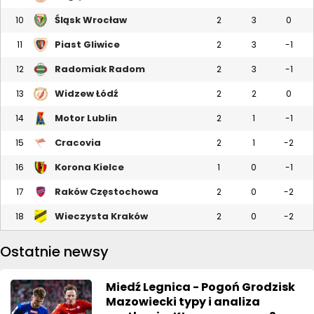
Śląsk Wrocław
10
2
3
0
Piast Gliwice
11
2
3
-1
Radomiak Radom
12
2
3
-1
Widzew Łódź
13
2
2
0
Motor Lublin
14
2
1
-1
Cracovia
15
2
1
-2
Korona Kielce
16
1
0
-1
Raków Częstochowa
17
2
0
-2
Wieczysta Kraków
18
2
0
-2
Ostatnie newsy
Miedź Legnica - Pogoń Grodzisk
Mazowiecki typy i analiza