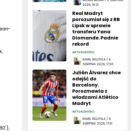
MICHAŁ BOSAK / 6 SIERPNIA
2026, 18:21
Real Madryt
porozumiał się z RB
Lipsk w sprawie
Jean-
transferu Yana
Diomande. Padnie
rekord
x,
AKTUALNOŚCI
KAMIL WOJTALA / 6
SIERPNIA 2026, 17:50
Julián Álvarez chce
odejść do
Barcelony.
Porozmawia z
władzami Atlético
,
Madryt
AKTUALNOŚCI
KAMIL WOJTALA / 6
SIERPNIA 2026, 17:01
0'),