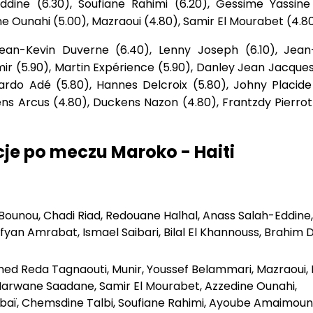
ddine (6.30), Soufiane Rahimi (6.20), Gessime Yassine 
e Ounahi (5.00), Mazraoui (4.80), Samir El Mourabet (4.80
Jean-Kevin Duverne (6.40), Lenny Joseph (6.10), Jean
ir (5.90), Martin Expérience (5.90), Danley Jean Jacques
ardo Adé (5.80), Hannes Delcroix (5.80), Johny Placide 
ens Arcus (4.80), Duckens Nazon (4.80), Frantzdy Pierrot
je po meczu Maroko - Haiti
 Bounou, Chadi Riad, Redouane Halhal, Anass Salah-Eddine,
ofyan Amrabat, Ismael Saibari, Bilal El Khannouss, Brahim D
med Reda Tagnaouti, Munir, Youssef Belammari, Mazraoui, 
 Marwane Saadane, Samir El Mourabet, Azzedine Ounahi,
baï, Chemsdine Talbi, Soufiane Rahimi, Ayoube Amaimoun