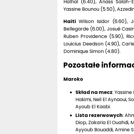
Halhal (6.40), Anass Salah-E
Yassine Bounou (5.50), Azzedin
Haiti
Wilson Isidor (6.60), 
Bellegarde (6.00), Josué Casim
Ruben Providence (5.90), Ric
Louicius Deedson (4.90), Carl
Dominique Simon (4.80).
Pozostałe informac
Maroko
Skład na mecz
: Yassine
Hakimi, Neil El Aynaoui, S
Ayoub El Kaabi.
Lista rezerwowych
: Ah
Diop, Zakaria El Ouahdi,
Ayyoub Bouaddi, Amine S