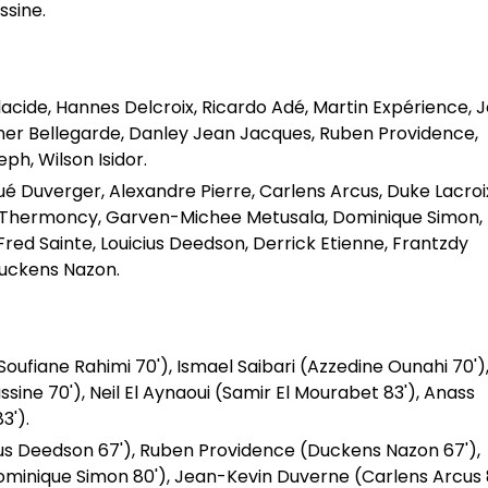
sine.
lacide, Hannes Delcroix, Ricardo Adé, Martin Expérience, 
ner Bellegarde, Danley Jean Jacques, Ruben Providence,
ph, Wilson Isidor.
sué Duverger, Alexandre Pierre, Carlens Arcus, Duke Lacroi
 Thermoncy, Garven-Michee Metusala, Dominique Simon,
red Sainte, Louicius Deedson, Derrick Etienne, Frantzdy
Duckens Nazon.
oufiane Rahimi 70'), Ismael Saibari (Azzedine Ounahi 70')
ine 70'), Neil El Aynaoui (Samir El Mourabet 83'), Anass
3').
icius Deedson 67'), Ruben Providence (Duckens Nazon 67'),
minique Simon 80'), Jean-Kevin Duverne (Carlens Arcus 8