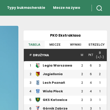
Typy bukmacherskie
Mecze na żywo
PKO Ekstraklasa
TABELA
MECZE
WYNIKI
STRZELCY
B
DRUŻYNA
#
M
PKT
(+/-)
Legia Warszawa
1
2
6
3
Jagiellonia
2
2
6
2
Białystok
Lech Poznań
3
2
4
1
Wisła Płock
4
2
4
1
GKS Katowice
5
2
3
1
Górnik Zabrze
6
1
3
1