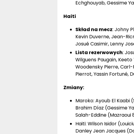
Echghouyab, Gessime Yas
Haiti
Skład na mecz
: Johny P
Kevin Duverne, Jean-Ric
Josué Casimir, Lenny Jose
Lista rezerwowych
: Jo
Wilguens Paugain, Keeto
Woodensky Pierre, Carl-F
Pierrot, Yassin Fortuné, 
Zmiany:
Maroko: Ayoub El Kaabi (S
Brahim Díaz (Gessime Yass
Salah-Eddine (Mazraoui 8
Haiti: Wilson Isidor (Lou
Danley Jean Jacques (Do