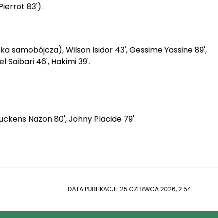
ierrot 83').
ka samobójcza), Wilson Isidor 43', Gessime Yassine 89',
l Saibari 46', Hakimi 39'.
Duckens Nazon 80', Johny Placide 79'.
DATA PUBLIKACJI: 25 CZERWCA 2026, 2:54