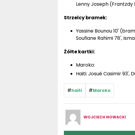
Lenny Joseph (Frantzdy P
Strzelcy bramek:
Yassine Bounou 10' (bram
Soufiane Rahimi 78', Ismae
Żółte kartki:
Maroko:
Haiti: Josué Casimir 93', 
#
#
haiti
Maroko
WOJCIECH NOWACKI