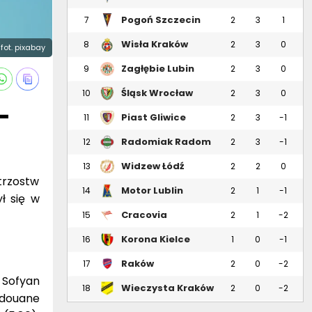
Pogoń Szczecin
7
2
3
1
Wisła Kraków
8
2
3
0
fot. pixabay
Zagłębie Lubin
9
2
3
0
Śląsk Wrocław
10
2
3
0
–
Piast Gliwice
11
2
3
-1
Radomiak Radom
12
2
3
-1
Widzew Łódź
13
2
2
0
trzostw
Motor Lublin
14
2
1
-1
ł się w
Cracovia
15
2
1
-2
Korona Kielce
16
1
0
-1
Raków
17
2
0
-2
Częstochowa
, Sofyan
Wieczysta Kraków
18
2
0
-2
edouane