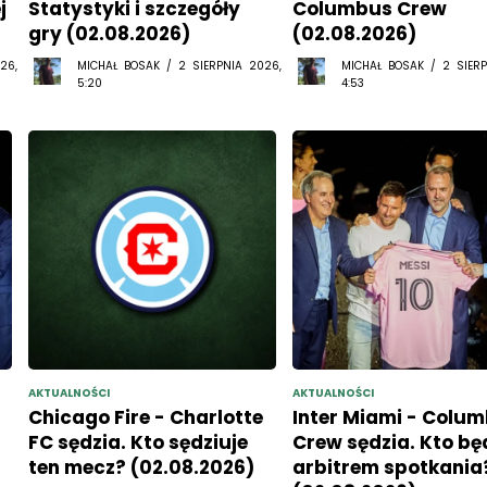
j
Statystyki i szczegóły
Columbus Crew
gry (02.08.2026)
(02.08.2026)
26,
MICHAŁ BOSAK / 2 SIERPNIA 2026,
MICHAŁ BOSAK / 2 SIERP
5:20
4:53
AKTUALNOŚCI
AKTUALNOŚCI
Chicago Fire - Charlotte
Inter Miami - Colu
FC sędzia. Kto sędziuje
Crew sędzia. Kto bę
ten mecz? (02.08.2026)
arbitrem spotkania