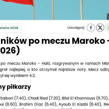
Udostępnij:
wiata 2026
ników po meczu Maroko 
2026)
y po meczu Maroko - Haiti, rozgrywanym w ramach Mis
rał najlepiej, a kto otrzymał najniższe noty. Mecz odby
ł się wynikiem 4:2.
ny piłkarzy
Saibari (7.40), Chadi Riad (7.20), Bilal El Khannouss (6.70)
ui (6.50), Brahim Díaz (6.40), Ayoub El Kaabi (6.40), R