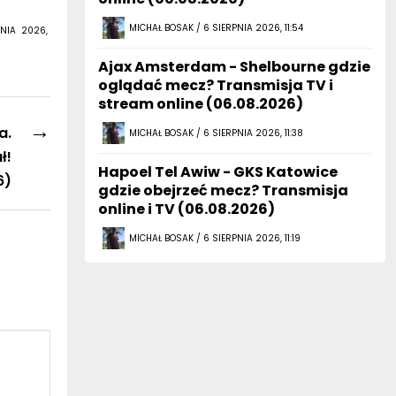
MICHAŁ BOSAK / 6 SIERPNIA 2026, 11:54
NIA 2026,
Ajax Amsterdam - Shelbourne gdzie
oglądać mecz? Transmisja TV i
stream online (06.08.2026)
→
a.
MICHAŁ BOSAK / 6 SIERPNIA 2026, 11:38
ł!
Hapoel Tel Awiw - GKS Katowice
6)
gdzie obejrzeć mecz? Transmisja
online i TV (06.08.2026)
MICHAŁ BOSAK / 6 SIERPNIA 2026, 11:19