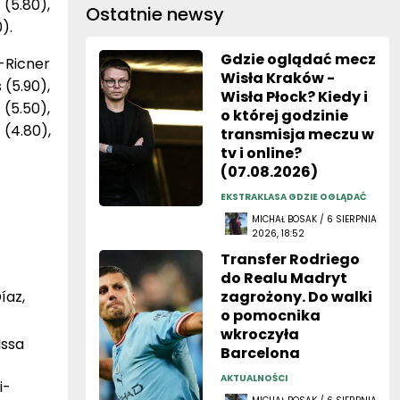
(5.80),
Ostatnie newsy
).
Gdzie oglądać mecz
-Ricner
Wisła Kraków -
 (5.90),
Wisła Płock? Kiedy i
(5.50),
o której godzinie
 (4.80),
transmisja meczu w
tv i online?
(07.08.2026)
EKSTRAKLASA GDZIE OGLĄDAĆ
MICHAŁ BOSAK / 6 SIERPNIA
2026, 18:52
Transfer Rodriego
do Realu Madryt
íaz,
zagrożony. Do walki
o pomocnika
wkroczyła
Issa
Barcelona
AKTUALNOŚCI
i-