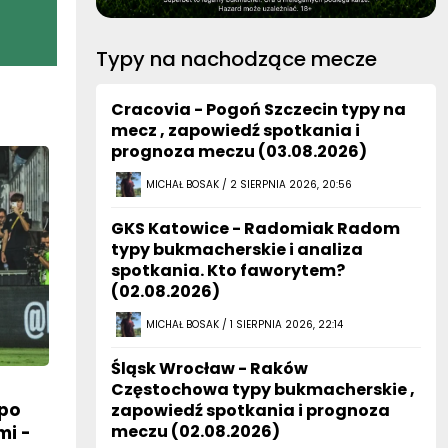
Typy na nachodzące mecze
Cracovia - Pogoń Szczecin typy na
mecz , zapowiedź spotkania i
prognoza meczu (03.08.2026)
MICHAŁ BOSAK / 2 SIERPNIA 2026, 20:56
GKS Katowice - Radomiak Radom
typy bukmacherskie i analiza
spotkania. Kto faworytem?
(02.08.2026)
MICHAŁ BOSAK / 1 SIERPNIA 2026, 22:14
Śląsk Wrocław - Raków
Częstochowa typy bukmacherskie ,
po
zapowiedź spotkania i prognoza
meczu (02.08.2026)
mi -