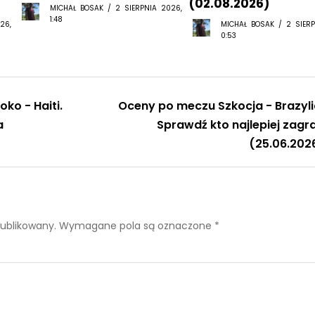
(02.08.2026)
MICHAŁ BOSAK / 2 SIERPNIA 2026,
1:48
26,
MICHAŁ BOSAK / 2 SIERP
0:53
ko - Haiti.
Oceny po meczu Szkocja - Brazyli
a
Sprawdź kto najlepiej zagra
(25.06.202
publikowany.
Wymagane pola są oznaczone
*