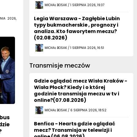
MICHAŁ BOSAK / 1 SIERPNIA 2026, 19:37
Legia Warszawa - Zagłębie Lubin
NIA 2026,
typy bukmacherskie , prognozy i
analiza. Kto faworytem meczu?
(02.08.2026)
MICHAŁ BOSAK / 1 SIERPNIA 2026, 16:51
Transmisje meczów
Gdzie oglądać mecz Wisła Kraków -
Wisła Płock? Kiedy i o której
godzinie transmisja meczu w tv i
online?(07.08.2026)
MICHAŁ BOSAK / 6 SIERPNIA 2026, 18:52
mbus
Benfica - Hearts gdzie oglądać
dzie
mecz? Transmisja w telewizji i
?
online (06.08.2026)