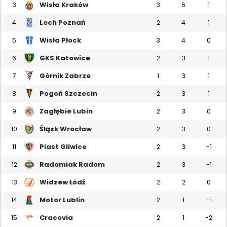
Wisła Kraków
3
3
6
1
Lech Poznań
4
2
4
1
Wisła Płock
5
3
4
0
GKS Katowice
6
2
3
1
Górnik Zabrze
7
1
3
1
Pogoń Szczecin
8
2
3
1
Zagłębie Lubin
9
2
3
0
Śląsk Wrocław
10
2
3
0
Piast Gliwice
11
2
3
-1
Radomiak Radom
12
2
3
-1
Widzew Łódź
13
2
2
0
Motor Lublin
14
2
1
-1
Cracovia
15
2
1
-2