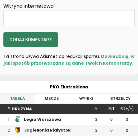
Witryna internetowa
Ta strona używa Akismet do redukcji spamu.
Dowiedz się, w
jaki sposób przetwarzane są dane Twoich komentarzy.
PKO Ekstraklasa
TABELA
MECZE
WYNIKI
STRZELCY
DRUŻYNA
#
M
PKT
B (+/-)
Legia Warszawa
1
2
6
3
Jagiellonia Białystok
2
2
6
2