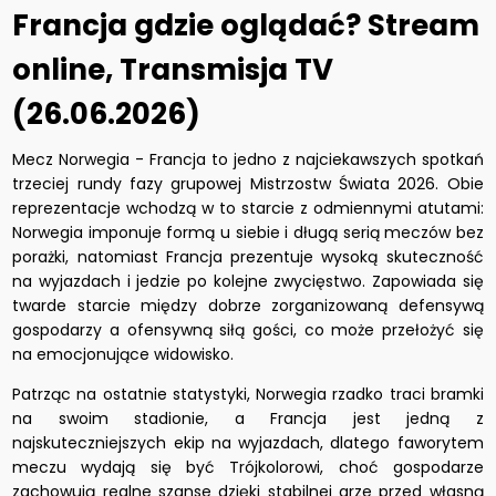
Francja gdzie oglądać? Stream
online, Transmisja TV
(26.06.2026)
Mecz Norwegia - Francja to jedno z najciekawszych spotkań
trzeciej rundy fazy grupowej Mistrzostw Świata 2026. Obie
reprezentacje wchodzą w to starcie z odmiennymi atutami:
Norwegia imponuje formą u siebie i długą serią meczów bez
porażki, natomiast Francja prezentuje wysoką skuteczność
na wyjazdach i jedzie po kolejne zwycięstwo. Zapowiada się
twarde starcie między dobrze zorganizowaną defensywą
gospodarzy a ofensywną siłą gości, co może przełożyć się
na emocjonujące widowisko.
Patrząc na ostatnie statystyki, Norwegia rzadko traci bramki
na swoim stadionie, a Francja jest jedną z
najskuteczniejszych ekip na wyjazdach, dlatego faworytem
meczu wydają się być Trójkolorowi, choć gospodarze
zachowują realne szanse dzięki stabilnej grze przed własną