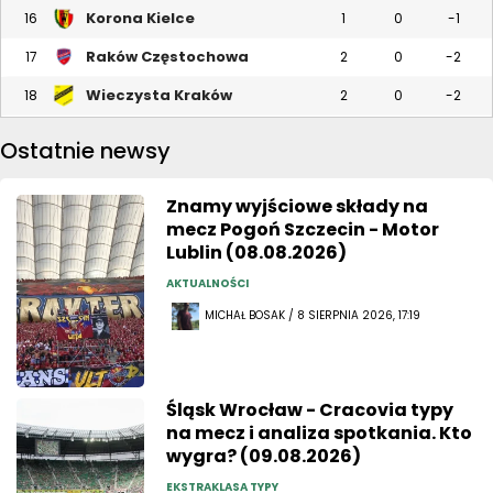
Korona Kielce
16
1
0
-1
Raków Częstochowa
17
2
0
-2
Wieczysta Kraków
18
2
0
-2
Ostatnie newsy
Znamy wyjściowe składy na
mecz Pogoń Szczecin - Motor
Lublin (08.08.2026)
AKTUALNOŚCI
MICHAŁ BOSAK / 8 SIERPNIA 2026, 17:19
Śląsk Wrocław - Cracovia typy
na mecz i analiza spotkania. Kto
wygra? (09.08.2026)
EKSTRAKLASA TYPY