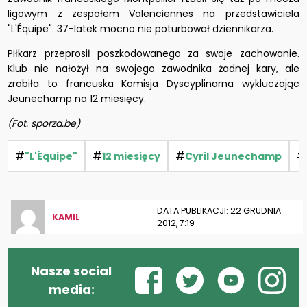
ligowym z zespołem Valenciennes na przedstawiciela
"L'Équipe". 37-latek mocno nie poturbował dziennikarza.
Piłkarz przeprosił poszkodowanego za swoje zachowanie.
Klub nie nałożył na swojego zawodnika żadnej kary, ale
zrobiła to francuska Komisja Dyscyplinarna wykluczając
Jeunechamp na 12 miesięcy.
(Fot. sporza.be)
#
#
#
#
"L'Équipe"
12 miesięcy
Cyril Jeunechamp
DATA PUBLIKACJI: 22 GRUDNIA
KAMIL
2012, 7:19
Nasze social
media: