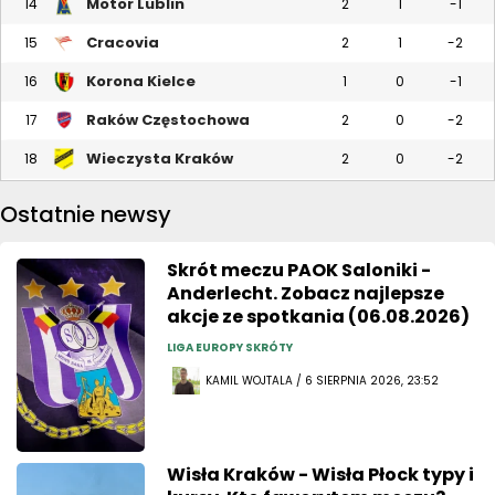
Motor Lublin
14
2
1
-1
Cracovia
15
2
1
-2
Korona Kielce
16
1
0
-1
Raków Częstochowa
17
2
0
-2
Wieczysta Kraków
18
2
0
-2
Ostatnie newsy
Skrót meczu PAOK Saloniki -
Anderlecht. Zobacz najlepsze
akcje ze spotkania (06.08.2026)
LIGA EUROPY SKRÓTY
KAMIL WOJTALA / 6 SIERPNIA 2026, 23:52
Wisła Kraków - Wisła Płock typy i