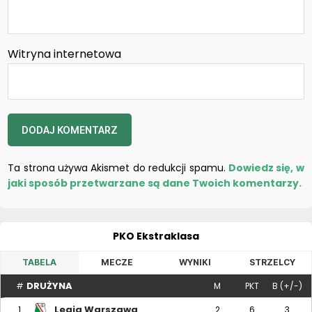
Witryna internetowa
Ta strona używa Akismet do redukcji spamu.
Dowiedz się, w
jaki sposób przetwarzane są dane Twoich komentarzy.
PKO Ekstraklasa
TABELA
MECZE
WYNIKI
STRZELCY
DRUŻYNA
#
M
PKT
B (+/-)
Legia Warszawa
1
2
6
3