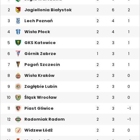
Jagiellonia Białystok
2
2
6
2
Lech Poznań
3
2
4
1
Wisła Płock
4
2
4
1
GKS Katowice
5
2
3
1
Górnik Zabrze
6
1
3
1
Pogoń Szczecin
7
2
3
1
Wisła Kraków
8
2
3
0
Zagłębie Lubin
9
2
3
0
Śląsk Wrocław
10
2
3
0
Piast Gliwice
11
2
3
-1
Radomiak Radom
12
2
3
-1
Widzew Łódź
13
2
2
0