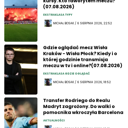
kursy. Kto faworytem meczu?
(07.08.2026)
EKSTRAKLASA TYPY
MICHAŁ BOSAK / 6 SIERPNIA 2026, 22:52
Gdzie oglądać mecz Wisła
Kraków - Wisła Płock? Kiedy i o
której godzinie transmisja
meczu w tv i online?(07.08.2026)
EKSTRAKLASA GDZIE OGLĄDAĆ
MICHAŁ BOSAK / 6 SIERPNIA 2026, 18:52
Transfer Rodriego do Realu
Madryt zagrożony. Do walki o
pomocnika wkroczyła Barcelona
AKTUALNOŚCI