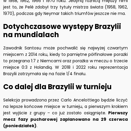
w 1958, 1962, 1966 i 1970 roku. Jedyną różnicą między nimi
jest to, że Pelé zdobył trzy tytuły mistrza świata (1958, 1962,
1970), podczas gdy Neymar takich triumfów jeszcze nie ma.
Dotychczasowe występy Brazylii
na mundialach
Zawodnik Santosu może pochwalić się najwyżej czwartym
miejscem z 2014 roku, kiedy to pamiętne półfinałowe porażki
to przegrana 1:7 z Niemcami oraz porażka w meczu o trzecie
miejsce 0:3 z Holandią. W 2018 i 2022 roku reprezentacja
Brazylii zatrzymała się na fazie 1/4 finału.
Co dalej dla Brazylii w turnieju
Selekcja prowadzona przez Carlo Ancelottiego będzie liczyć
na lepsze końcowe miejsce w turnieju, a pierwszym krokiem
jest wyjście z grupy – co już zostało osiągnięte.
Pierwszy
mecz fazy pucharowej zaplanowano na 29 czerwca
(poniedziałek)
.