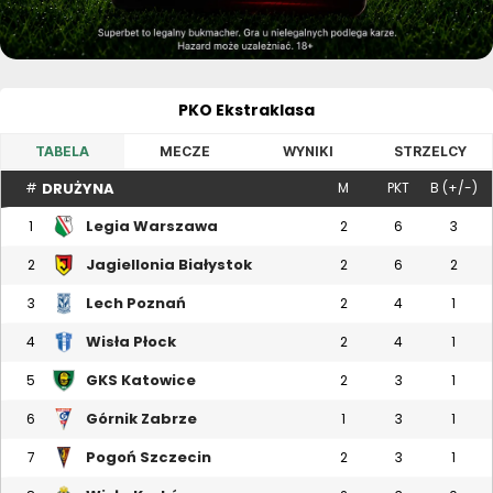
PKO Ekstraklasa
TABELA
MECZE
WYNIKI
STRZELCY
DRUŻYNA
#
M
PKT
B (+/-)
Legia Warszawa
1
2
6
3
Jagiellonia Białystok
2
2
6
2
Lech Poznań
3
2
4
1
Wisła Płock
4
2
4
1
GKS Katowice
5
2
3
1
Górnik Zabrze
6
1
3
1
Pogoń Szczecin
7
2
3
1