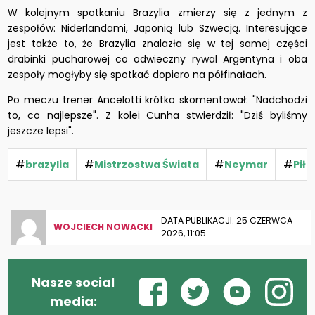
W kolejnym spotkaniu Brazylia zmierzy się z jednym z
zespołów: Niderlandami, Japonią lub Szwecją. Interesujące
jest także to, że Brazylia znalazła się w tej samej części
drabinki pucharowej co odwieczny rywal Argentyna i oba
zespoły mogłyby się spotkać dopiero na półfinałach.
Po meczu trener Ancelotti krótko skomentował: "Nadchodzi
to, co najlepsze". Z kolei Cunha stwierdził: "Dziś byliśmy
jeszcze lepsi".
#
#
#
#
brazylia
Mistrzostwa Świata
Neymar
Pił
DATA PUBLIKACJI: 25 CZERWCA
WOJCIECH NOWACKI
2026, 11:05
Nasze social
media: