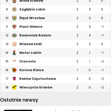
Wisła Kraków
8
2
3
0
Zagłębie Lubin
9
2
3
0
Śląsk Wrocław
10
2
3
0
Piast Gliwice
11
2
3
-1
Radomiak Radom
12
2
3
-1
Widzew Łódź
13
2
2
0
Motor Lublin
14
2
1
-1
Cracovia
15
2
1
-2
Korona Kielce
16
1
0
-1
Raków Częstochowa
17
2
0
-2
Wieczysta Kraków
18
2
0
-2
Ostatnie newsy