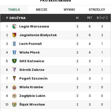
PKO Ekstraklasa
TABELA
MECZE
WYNIKI
STRZELCY
DRUŻYNA
#
M
PKT
B (+/-)
Legia Warszawa
1
2
6
3
Jagiellonia Białystok
2
2
6
2
Lech Poznań
3
2
4
1
Wisła Płock
4
2
4
1
GKS Katowice
5
2
3
1
Górnik Zabrze
6
1
3
1
Pogoń Szczecin
7
2
3
1
Wisła Kraków
8
2
3
0
Zagłębie Lubin
9
2
3
0
Śląsk Wrocław
10
2
3
0