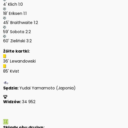
4' Klich 1:0
18' Eriksen 1:1
45' Braithwaite 1:2
59' Sobota 2:2
60' Zieliński 3:2
Żółte kartki:
36' Lewandowski
85' Kvist
Sędzia:
Yudai Yamamoto (Japonia)
Widzów:
34 952
Składy obu drużyn: