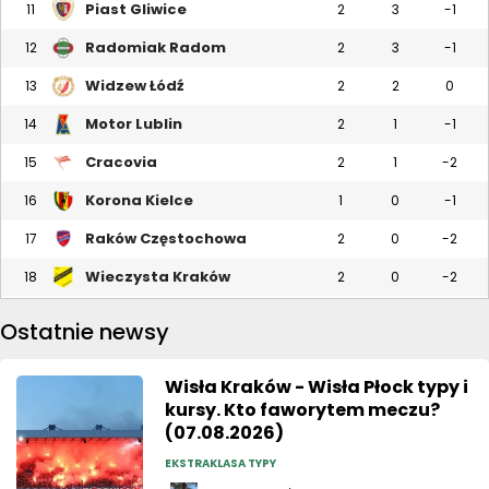
Piast Gliwice
11
2
3
-1
Radomiak Radom
12
2
3
-1
Widzew Łódź
13
2
2
0
Motor Lublin
14
2
1
-1
Cracovia
15
2
1
-2
Korona Kielce
16
1
0
-1
Raków Częstochowa
17
2
0
-2
Wieczysta Kraków
18
2
0
-2
Ostatnie newsy
Wisła Kraków - Wisła Płock typy i
kursy. Kto faworytem meczu?
(07.08.2026)
EKSTRAKLASA TYPY