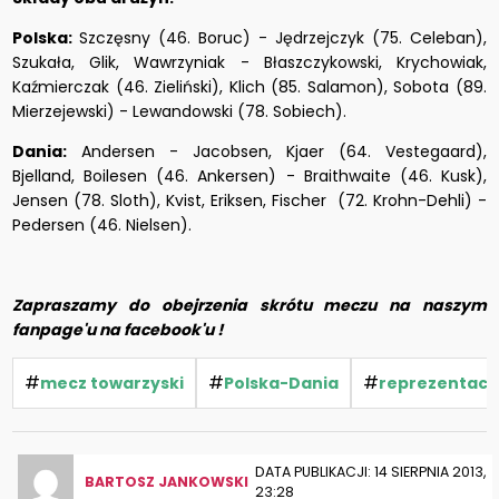
Polska:
Szczęsny (46. Boruc) - Jędrzejczyk (75. Celeban),
Szukała, Glik, Wawrzyniak - Błaszczykowski, Krychowiak,
Kaźmierczak (46. Zieliński), Klich (85. Salamon), Sobota (89.
Mierzejewski) - Lewandowski (78. Sobiech).
Dania:
Andersen - Jacobsen, Kjaer (64. Vestegaard),
Bjelland, Boilesen (46. Ankersen) - Braithwaite (46. Kusk),
Jensen (78. Sloth), Kvist, Eriksen, Fischer (72. Krohn-Dehli) -
Pedersen (46. Nielsen).
Zapraszamy do obejrzenia skrótu meczu na naszym
fanpage'u na facebook'u !
#
#
#
mecz towarzyski
Polska-Dania
reprezentacja
DATA PUBLIKACJI: 14 SIERPNIA 2013,
BARTOSZ JANKOWSKI
23:28