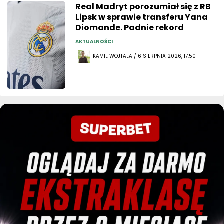
Real Madryt porozumiał się z RB
Lipsk w sprawie transferu Yana
Diomande. Padnie rekord
AKTUALNOŚCI
KAMIL WOJTALA / 6 SIERPNIA 2026, 17:50