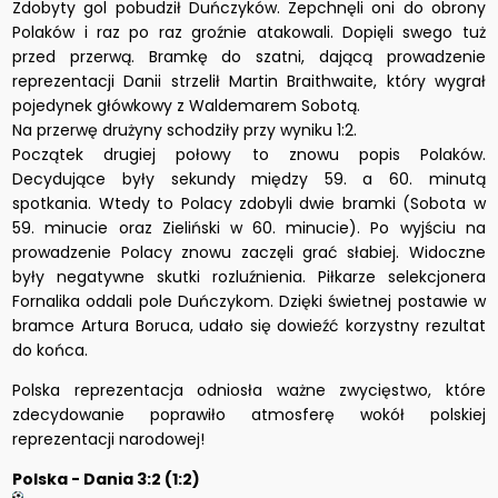
Zdobyty gol pobudził Duńczyków. Zepchnęli oni do obrony
Polaków i raz po raz groźnie atakowali. Dopięli swego tuż
przed przerwą. Bramkę do szatni, dającą prowadzenie
reprezentacji Danii strzelił Martin Braithwaite, który wygrał
pojedynek główkowy z Waldemarem Sobotą.
Na przerwę drużyny schodziły przy wyniku 1:2.
Początek drugiej połowy to znowu popis Polaków.
Decydujące były sekundy między 59. a 60. minutą
spotkania. Wtedy to Polacy zdobyli dwie bramki (Sobota w
59. minucie oraz Zieliński w 60. minucie). Po wyjściu na
prowadzenie Polacy znowu zaczęli grać słabiej. Widoczne
były negatywne skutki rozluźnienia. Piłkarze selekcjonera
Fornalika oddali pole Duńczykom. Dzięki świetnej postawie w
bramce Artura Boruca, udało się dowieźć korzystny rezultat
do końca.
Polska reprezentacja odniosła ważne zwycięstwo, które
zdecydowanie poprawiło atmosferę wokół polskiej
reprezentacji narodowej!
Polska - Dania 3:2 (1:2)