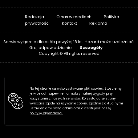
Redakcja
O nas w mediach
Polityka
prywatności
Kontakt
Reklama
Serwis wyłącznie dla osób powyżej 18 lat. Hazard może uzależniać.
Szczegóły
Graj odpowiedzialnie.
Copyright © All rights reserved
Na tej stronie są wykorzystywane pliki cookies. Stosujemy
je w celach zapewnienia maksymalnej wygody przy
korzystaniu z naszych serwisów. Korzystając ze strony
wyrażasz zgodę na używanie cookie, zgodnie z aktualnymi
ustawieniami przeglądarki oraz akceptujesz naszą
politykę prywatności.