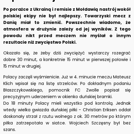
Po porażce z Ukrainą i remisie z Mołdawią nastrój wokół
polskiej ekipy nie był najlepszy. Towarzyski mecz z
Danią miał to zmienić. Powszechnie wiadomo, że
atmosfera w drużynie zależy od jej wyników. Z tego
powodu nikt przed meczem nie myślał o innym
rezultacie niż zwycięstwo Polski.
Okazało się, że żeby dziś zwyciężyć wystarczy rozegrać
dobre 30 minut, a konkretnie 15 minut w pierwszej połowie i
15 minut w drugiej.
Polacy zaczęli wyśmienicie. Już w 4. minucie meczu Mateusz
Klich wpisał się na listę strzelców. Po dokładnym podaniu
Błaszczykowskiego, pomocnik FC Zwolle popisał się
precyzyjnym uderzeniem w okienko duńskiej bramki.
Do 18 minuty Polacy mieli wszystko pod kontrolą. Jednak
wtedy wielka gwiazda duńskiej piłki - Christian Eriksen oddał
doskonały strzał z rzutu wolnego z ok. 30 metrów po którym
piłka zatrzepotała w siatce. Wojciech Szczęsny był bez
szans.