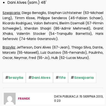
Dani Alves (sam.) 48'
Szwajcaria:
Diego Benaglio, Stephan Lichtsteiner (63-Michael
Lang), Timm Klose, Philippe Senderos (46-Fabian Schaer),
Ricardo Rodriguez, Valon Behrami, Blerim Dzemaili (67-Pirmin
Schwegler), Xherdan Shaqiri (86-Admir Mehmedi), Granit
Xhaka, Valentin Stocker (54-Tranquillo Barnetta), Haris
Seferovic (74-Mario Gavranovic).
Brazylia:
Jefferson, Dani Alves (67-Jean), Thiago Silva, Dante,
Marcelo (55-Maxwell), Luiz Gustavo (55-Fernando), Paulinho,
Oscar, Neymar, Fred (55-Jo), Hulk (62-Lucas Moura).
#
#
#
#
brazylia
Dani Alves
fifa
Szwajcaria
DATA PUBLIKACJI: 15 SIERPNIA 2013,
FRANEK
0:23