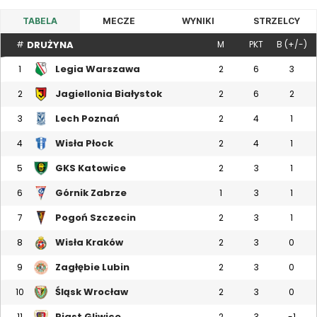
TABELA
MECZE
WYNIKI
STRZELCY
DRUŻYNA
#
M
PKT
B (+/-)
Legia Warszawa
1
2
6
3
Jagiellonia Białystok
2
2
6
2
Lech Poznań
3
2
4
1
Wisła Płock
4
2
4
1
GKS Katowice
5
2
3
1
Górnik Zabrze
6
1
3
1
Pogoń Szczecin
7
2
3
1
Wisła Kraków
8
2
3
0
Zagłębie Lubin
9
2
3
0
Śląsk Wrocław
10
2
3
0
Piast Gliwice
11
2
3
-1