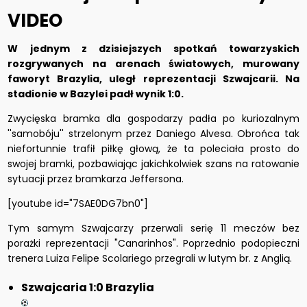
VIDEO
W jednym z dzisiejszych spotkań towarzyskich
rozgrywanych na arenach światowych, murowany
faworyt Brazylia, uległ reprezentacji Szwajcarii. Na
stadionie w Bazylei padł wynik 1:0.
Zwycięska bramka dla gospodarzy padła po kuriozalnym
''samobóju'' strzelonym przez Daniego Alvesa. Obrońca tak
niefortunnie trafił piłkę głową, że ta poleciała prosto do
swojej bramki, pozbawiając jakichkolwiek szans na ratowanie
sytuacji przez bramkarza Jeffersona.
[youtube id="7SAE0DG7bn0"]
Tym samym Szwajcarzy przerwali serię 11 meczów bez
porażki reprezentacji "Canarinhos". Poprzednio podopieczni
trenera Luiza Felipe Scolariego przegrali w lutym br. z Anglią.
Szwajcaria 1:0 Brazylia