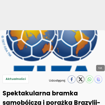
fot.
Aktualności
Udostępnij:
Spektakularna bramka
samobójcza i porażka Brazylii-