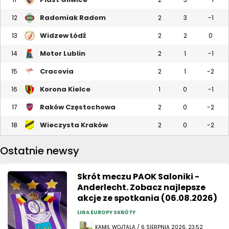
Radomiak Radom
12
2
3
-1
Widzew Łódź
13
2
2
0
Motor Lublin
14
2
1
-1
Cracovia
15
2
1
-2
Korona Kielce
16
1
0
-1
Raków Częstochowa
17
2
0
-2
Wieczysta Kraków
18
2
0
-2
Ostatnie newsy
Skrót meczu PAOK Saloniki -
Anderlecht. Zobacz najlepsze
akcje ze spotkania (06.08.2026)
LIGA EUROPY SKRÓTY
KAMIL WOJTALA / 6 SIERPNIA 2026, 23:52