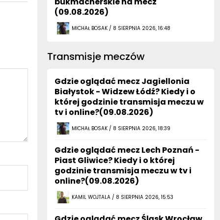
bukmacherskie na mecz
(09.08.2026)
MICHAŁ BOSAK / 8 SIERPNIA 2026, 16:48
Transmisje meczów
Gdzie oglądać mecz Jagiellonia
Białystok - Widzew Łódź? Kiedy i o
której godzinie transmisja meczu w
tv i online?(09.08.2026)
MICHAŁ BOSAK / 8 SIERPNIA 2026, 18:39
Gdzie oglądać mecz Lech Poznań -
Piast Gliwice? Kiedy i o której
godzinie transmisja meczu w tv i
online?(09.08.2026)
KAMIL WOJTALA / 8 SIERPNIA 2026, 15:53
Gdzie oglądać mecz Śląsk Wrocław