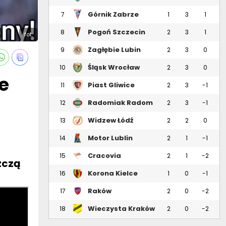
Górnik Zabrze
7
1
3
1
Pogoń Szczecin
8
2
3
1
fot.
Zagłębie Lubin
9
2
3
0
Śląsk Wrocław
10
2
3
0
e
Piast Gliwice
11
2
3
-1
Radomiak Radom
12
2
3
-1
Widzew Łódź
13
2
2
0
Motor Lublin
14
2
1
-1
Cracovia
15
2
1
-2
zczą
Korona Kielce
16
1
0
-1
Raków
17
2
0
-2
Częstochowa
Wieczysta Kraków
18
2
0
-2