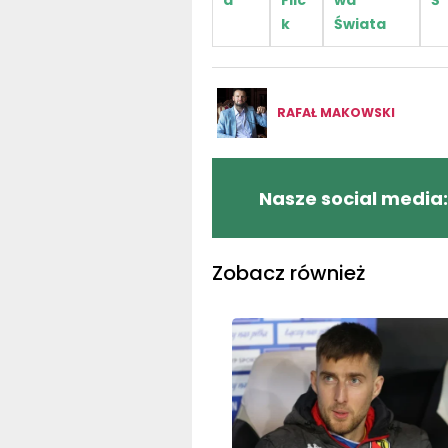
a
Flic
wa
Ś
k
Świata
RAFAŁ MAKOWSKI
Nasze social media:
Zobacz również