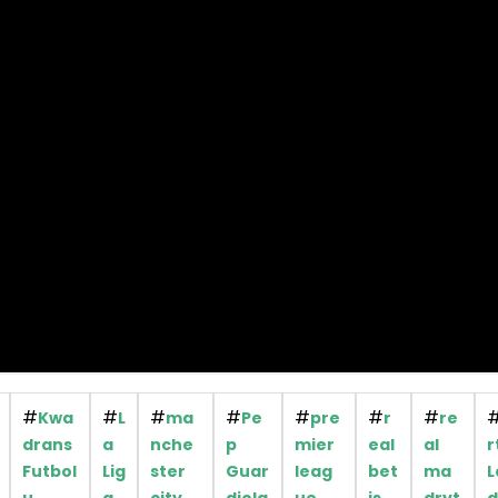
#
#
#
#
#
#
#
Kwa
L
ma
Pe
pre
r
re
drans
a
nche
p
mier
eal
al
r
Futbol
Lig
ster
Guar
leag
bet
ma
L