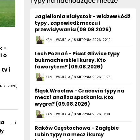
Typy na nachodzące mecze
Jagiellonia Białystok - Widzew Łódź
typy , zapowiedź meczu i
przewidywania (09.08.2026)
z
KAMIL WOJTALA / 8 SIERPNIA 2026, 22:10
k -
Lech Poznań - Piast Gliwice typy
i o
bukmacherskie i kursy. Kto
faworytem? (09.08.2026)
tv i
KAMIL WOJTALA / 8 SIERPNIA 2026, 19:28
NIA 2026,
Śląsk Wrocław - Cracovia typy na
mecz i analiza spotkania. Kto
wygra? (09.08.2026)
KAMIL WOJTALA / 8 SIERPNIA 2026, 17:08
→
ga
Raków Częstochowa - Zagłębie
dy
Lubin typy na mecz i kursy