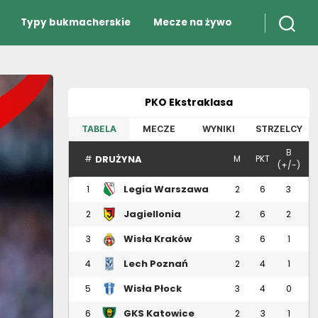
Typy bukmacherskie
Mecze na żywo
PKO Ekstraklasa
TABELA
MECZE
WYNIKI
STRZELCY
B
DRUŻYNA
#
M
PKT
(+/-)
Legia Warszawa
1
2
6
3
Jagiellonia
2
2
6
2
Białystok
Wisła Kraków
3
3
6
1
Lech Poznań
4
2
4
1
Wisła Płock
5
3
4
0
GKS Katowice
6
2
3
1