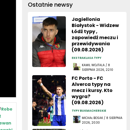
Ostatnie newsy
Jagiellonia
Białystok - Widzew
Łódź typy ,
zapowiedź meczu i
przewidywania
(09.08.2026)
EKSTRAKLASA TYPY
KAMIL WOJTALA / 8
SIERPNIA 2026, 22:10
FC Porto - FC
Alverca typy na
mecz i kursy. Kto
wygra?
(09.08.2026)
#
Robe
TYPY BUKMACHERSKIE
t
MICHAŁ BOSAK / 8 SIERPNIA
ewan
2026, 20:30