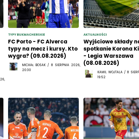
TYPY BUKMACHERSKIE
AKTUALNOŚCI
FC Porto - FC Alverca
Wyjściowe składy n
typy na mecz i kursy. Kto
spotkanie Korona Ki
wygra? (09.08.2026)
- Legia Warszawa
(08.08.2026)
MICHAŁ BOSAK / 8 SIERPNIA 2026,
20:30
KAMIL WOJTALA / 8 SIER
19:52
26,