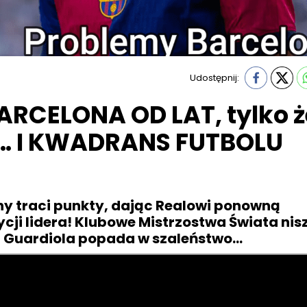
Udostępnij:
RCELONA OD LAT, tylko ż
a… I KWADRANS FUTBOLU
ny traci punkty, dając Realowi ponowną
cji lidera! Klubowe Mistrzostwa Świata nis
p Guardiola popada w szaleństwo...