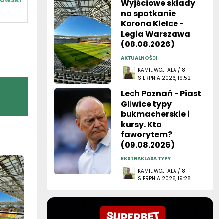
owski
Wyjściowe składy
na spotkanie
Korona Kielce -
Legia Warszawa
(08.08.2026)
AKTUALNOŚCI
KAMIL WOJTALA / 8
SIERPNIA 2026, 19:52
Lech Poznań - Piast
Gliwice typy
bukmacherskie i
kursy. Kto
faworytem?
(09.08.2026)
EKSTRAKLASA TYPY
KAMIL WOJTALA / 8
SIERPNIA 2026, 19:28