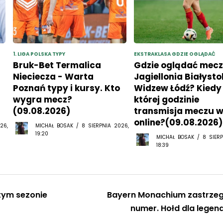
1. LIGA POLSKA TYPY
EKSTRAKLASA GDZIE OGLĄDAĆ
Bruk-Bet Termalica
Gdzie oglądać mec
Nieciecza - Warta
Jagiellonia Białysto
Poznań typy i kursy. Kto
Widzew Łódź? Kiedy 
wygra mecz?
której godzinie
(09.08.2026)
transmisja meczu w 
online?(09.08.2026)
26,
MICHAŁ BOSAK / 8 SIERPNIA 2026,
19:20
MICHAŁ BOSAK / 8 SIERP
18:39
tym sezonie
Bayern Monachium zastrze
numer. Hołd dla legen