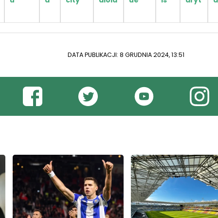
u
a
city
diola
ue
is
dryt
d
DATA PUBLIKACJI: 8 GRUDNIA 2024, 13:51