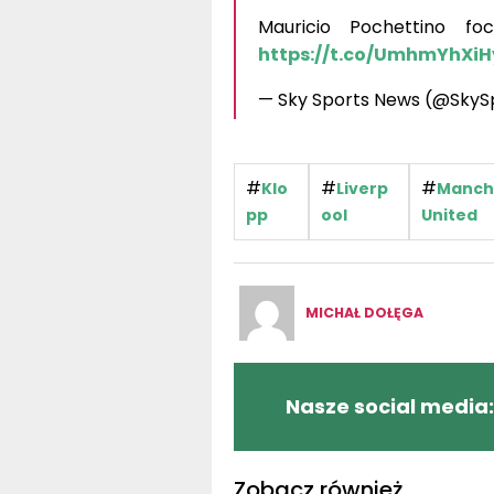
Mauricio Pochettino 
https://t.co/UmhmYhXiH
— Sky Sports News (@Sky
#
#
#
Klo
Liverp
Manch
pp
ool
United
MICHAŁ DOŁĘGA
Nasze social media:
Zobacz również