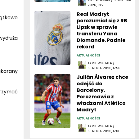
MICHAŁ BOSAK / 6 SIERPNIA
2026, 18:21
Real Madryt
iątkowe
porozumiał się z RB
Lipsk w sprawie
transferu Yana
wydłuża
Diomande. Padnie
rekord
AKTUALNOŚCI
KAMIL WOJTALA / 6
SIERPNIA 2026, 17:50
ukarany
Julián Álvarez chce
odejść do
Barcelony.
trzymać
Porozmawia z
władzami Atlético
Madryt
AKTUALNOŚCI
KAMIL WOJTALA / 6
SIERPNIA 2026, 17:01