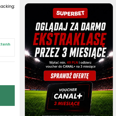
cking:
ttenh