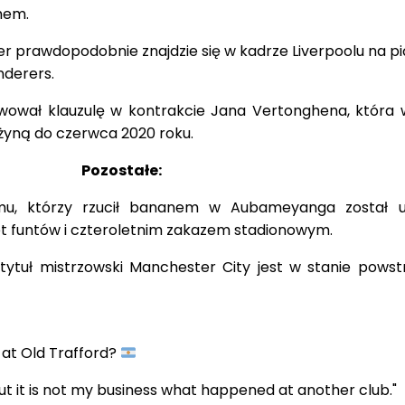
mem.
er prawdopodobnie znajdzie się w kadrze Liverpoolu na p
derers.
wował klauzulę w kontrakcie Jana Vertonghena, która 
żyną do czerwca 2020 roku.
Pozostałe:
amu, którzy rzucił bananem w Aubameyanga został 
t funtów i czteroletnim zakazem stadionowym.
tytuł mistrzowski Manchester City jest w stanie pows
e at Old Trafford?
ut it is not my business what happened at another club."