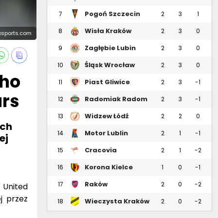
Pogoń Szczecin
7
2
3
1
Wisła Kraków
8
2
3
0
oxsports.com
Zagłębie Lubin
9
2
3
0
Śląsk Wrocław
10
2
3
0
nho
Piast Gliwice
11
2
3
-1
urs
Radomiak Radom
12
2
3
-1
Widzew Łódź
13
2
2
0
ych
Motor Lublin
14
2
1
-1
ej
Cracovia
15
2
1
-2
Korona Kielce
16
1
0
-1
Raków
17
2
0
-2
 United
Częstochowa
j przez
Wieczysta Kraków
18
2
0
-2