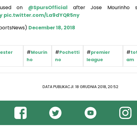
focused on
@SpursOfficial
after Jose Mourinho sa
y
pic.twitter.com/La9dYQR5ny
SportsNews)
December 18, 2018
#
#
#
#
ester
Mourin
Pochetti
premier
to
ho
no
league
am
DATA PUBLIKACJI: 18 GRUDNIA 2018, 20:52