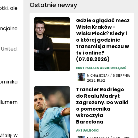
Ostatnie newsy
tki, ale
Gdzie oglądać mecz
Wisła Kraków -
cjalne
Wisła Płock? Kiedy i
o której godzinie
transmisja meczu w
United.
tv i online?
(07.08.2026)
EKSTRAKLASA GDZIE OGLĄDAĆ
MICHAŁ BOSAK / 6 SIERPNIA
ominika
2026, 18:52
Transfer Rodriego
do Realu Madryt
llumem
zagrożony. Do walki
o pomocnika
wkroczyła
Barcelona
AKTUALNOŚCI
ł się w