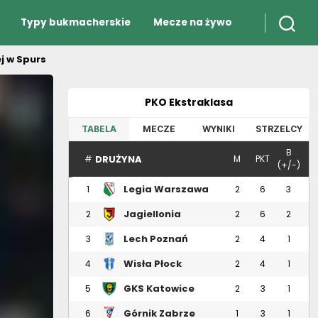
Typy bukmacherskie
Mecze na żywo
j w Spurs
PKO Ekstraklasa
TABELA
MECZE
WYNIKI
STRZELCY
B
DRUŻYNA
#
M
PKT
(+/-)
Legia Warszawa
1
2
6
3
Jagiellonia
2
2
6
2
Białystok
Lech Poznań
3
2
4
1
Wisła Płock
4
2
4
1
GKS Katowice
5
2
3
1
Górnik Zabrze
6
1
3
1