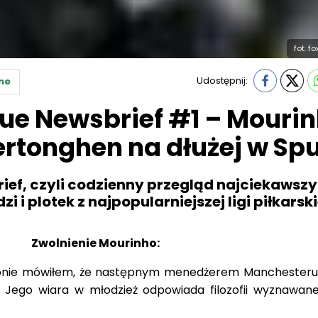
fot. f
Udostępnij:
ne
ue Newsbrief #1 – Mouri
ertonghen na dłużej w Sp
ief, czyli codzienny przegląd najciekawsz
i plotek z najpopularniejszej ligi piłkarski
Zwolnienie Mourinho:
zonie mówiłem, że następnym menedżerem Manchesteru
 Jego wiara w młodzież odpowiada filozofii wyznawane