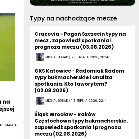
Typy na nachodzące mecze
Cracovia - Pogoń Szczecin typy na
mecz , zapowiedź spotkania i
prognoza meczu (03.08.2026)
MICHAŁ BOSAK / 2 SIERPNIA 2026, 20:56
GKS Katowice - Radomiak Radom
typy bukmacherskie i analiza
spotkania. Kto faworytem?
(02.08.2026)
u na
MICHAŁ BOSAK / 1 SIERPNIA 2026, 22:14
ejszej
Śląsk Wrocław - Raków
Częstochowa typy bukmacherskie ,
 6 MARCA
zapowiedź spotkania i prognoza
meczu (02.08.2026)