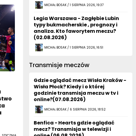
MICHAŁ BOSAK / 1 SIERPNIA 2026, 19:37
Legia Warszawa - Zagłębie Lubin
typy bukmacherskie , prognozy i
analiza. Kto faworytem meczu?
(02.08.2026)
MICHAŁ BOSAK / 1 SIERPNIA 2026, 16:51
Transmisje meczów
Gdzie oglądać mecz Wisła Kraków -
Wisła Płock? Kiedy i o której
a
godzinie transmisja meczu w tv i
óstwo
online?(07.08.2026)
ka
MICHAŁ BOSAK / 6 SIERPNIA 2026, 18:52
a
Benfica - Hearts gdzie oglądać
mecz? Transmisja w telewizji i
online (06.08.2026)
 STYCZNIA