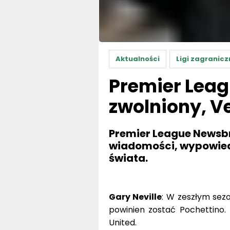
Aktualności
Ligi zagranicz
Premier Leag
zwolniony, V
Premier League Newsbr
wiadomości, wypowiedzi 
świata.
Gary Neville
: W zeszłym se
powinien zostać Pochettino.
United.