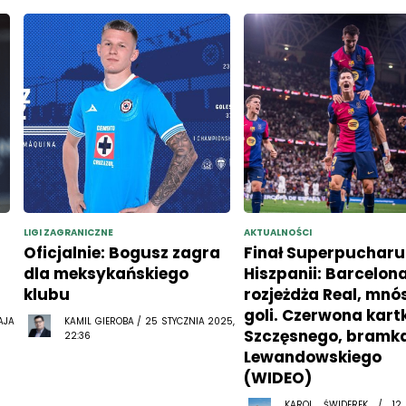
LIGI ZAGRANICZNE
AKTUALNOŚCI
Oficjalnie: Bogusz zagra
Finał Superpucharu
dla meksykańskiego
Hiszpanii: Barcelon
klubu
rozjeżdża Real, mn
goli. Czerwona kart
AJA
KAMIL GIEROBA / 25 STYCZNIA 2025,
Szczęsnego, bramk
22:36
Lewandowskiego
(WIDEO)
KAROL ŚWIDEREK / 12