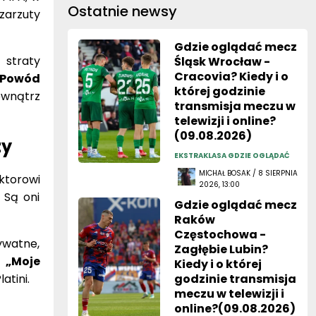
Ostatnie newsy
zarzuty
Gdzie oglądać mecz
 straty
Śląsk Wrocław -
Cracovia? Kiedy i o
Powód
której godzinie
ewnątrz
transmisja meczu w
telewizji i online?
(09.08.2026)
zy
EKSTRAKLASA GDZIE OGLĄDAĆ
MICHAŁ BOSAK / 8 SIERPNIA
ktorowi
2026, 13:00
 Są oni
Gdzie oglądać mecz
Raków
Częstochowa -
ywatne,
Zagłębie Lubin?
.
„Moje
Kiedy i o której
latini.
godzinie transmisja
meczu w telewizji i
online?(09.08.2026)