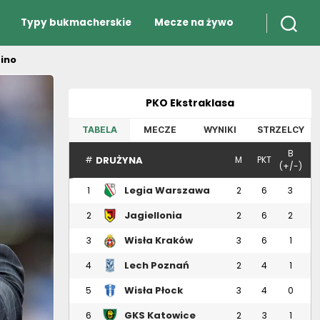
Typy bukmacherskie
Mecze na żywo
tino
PKO Ekstraklasa
TABELA
MECZE
WYNIKI
STRZELCY
B
DRUŻYNA
#
M
PKT
(+/-)
Legia Warszawa
1
2
6
3
Jagiellonia
2
2
6
2
Białystok
Wisła Kraków
3
3
6
1
Lech Poznań
4
2
4
1
Wisła Płock
5
3
4
0
GKS Katowice
6
2
3
1