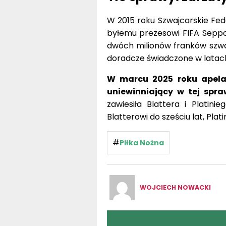
W 2015 roku Szwajcarskie Fed
byłemu prezesowi FIFA Seppo
dwóch milionów franków szwaj
doradcze świadczone w latac
W marcu 2025 roku apela
uniewinniający w tej spra
zawiesiła Blattera i Platini
Blatterowi do sześciu lat, Pla
#
Piłka Nożna
WOJCIECH NOWACKI