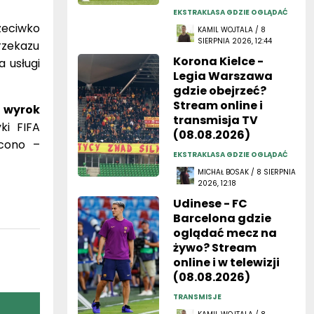
EKSTRAKLASA GDZIE OGLĄDAĆ
zeciwko
KAMIL WOJTALA / 8
SIERPNIA 2026, 12:44
rzekazu
Korona Kielce -
 usługi
Legia Warszawa
gdzie obejrzeć?
Stream online i
 wyrok
transmisja TV
ki FIFA
(08.08.2026)
ócono –
EKSTRAKLASA GDZIE OGLĄDAĆ
MICHAŁ BOSAK / 8 SIERPNIA
2026, 12:18
Udinese - FC
Barcelona gdzie
oglądać mecz na
żywo? Stream
online i w telewizji
(08.08.2026)
TRANSMISJE