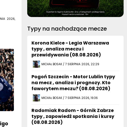
NIA 2026,
Typy na nachodzące mecze
Korona Kielce - Legia Warszawa
typy , analiza meczu i
przewidywania (08.08.2026)
MICHAŁ BOSAK / 7 SIERPNIA 2026, 22:29
Pogoń Szczecin - Motor Lublin typy
na mecz , analiza i prognozy. Kto
faworytem meczu? (08.08.2026)
MICHAŁ BOSAK / 7 SIERPNIA 2026, 19:36
Radomiak Radom - Górnik Zabrze
typy , zapowiedź spotkania i kursy
(08.08.2026)
Vigo