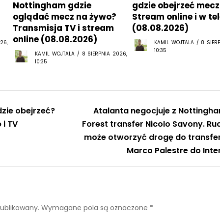
Nottingham gdzie
gdzie obejrzeć mecz
oglądać mecz na żywo?
Stream online i w tel
Transmisja TV i stream
(08.08.2026)
online (08.08.2026)
26,
KAMIL WOJTALA / 8 SIER
10:35
KAMIL WOJTALA / 8 SIERPNIA 2026,
10:35
zie obejrzeć?
Atalanta negocjuje z Nottingh
 i TV
Forest transfer Nicolo Savony. Ru
może otworzyć drogę do transfe
Marco Palestre do Inte
publikowany.
Wymagane pola są oznaczone
*