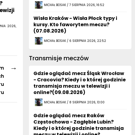
?
MICHAŁ BOSAK / 7 SIERPNIA 2026, 16:52
ewizji
Wisła Kraków - Wisła Płock typy i
kursy. Kto faworytem meczu?
PNIA 2026,
(07.08.2026)
MICHAŁ BOSAK / 6 SIERPNIA 2026, 22:52
Transmisje meczów
→
am
Gdzie oglądać mecz Śląsk Wrocław
ch
- Cracovia? Kiedy i o której godzinie
ru
transmisja meczu w telewizji i
ru
online?(09.08.2026)
MICHAŁ BOSAK / 8 SIERPNIA 2026, 13:00
Gdzie oglądać mecz Raków
Częstochowa - Zagłębie Lubin?
Kiedy i o której godzinie transmisja
meczu w telewizji i online?