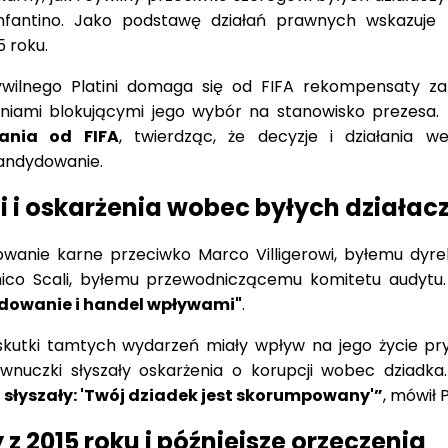
fantino. Jako podstawę działań prawnych wskazuje 
 roku.
ilnego Platini domaga się od FIFA rekompensaty za
niami blokującymi jego wybór na stanowisko prezesa.
ania od FIFA
, twierdząc, że decyzje i działania w
kandydowanie.
i i oskarżenia wobec byłych działac
wanie karne przeciwko Marco Villigerowi, byłemu dyre
co Scali, byłemu przewodniczącemu komitetu audytu.
adowanie i handel wpływami"
.
 skutki tamtych wydarzeń miały wpływ na jego życie pr
 wnuczki słyszały oskarżenia o korupcji wobec dziadka
i słyszały: 'Twój dziadek jest skorumpowany'”
, mówił P
 z 2015 roku i późniejsze orzeczenia