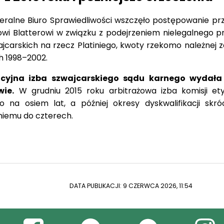
eralne Biuro Sprawiedliwości wszczęło postępowanie pr
wi Blatterowi w związku z podejrzeniem nielegalnego p
carskich na rzecz Platiniego, kwoty rzekomo należnej za
h 1998–2002.
cyjna izba szwajcarskiego sądu karnego wydała
wie.
W grudniu 2015 roku arbitrażowa izba komisji ety
ego na osiem lat, a później okresy dyskwalifikacji skr
tiniemu do czterech.
DATA PUBLIKACJI: 9 CZERWCA 2026, 11:54