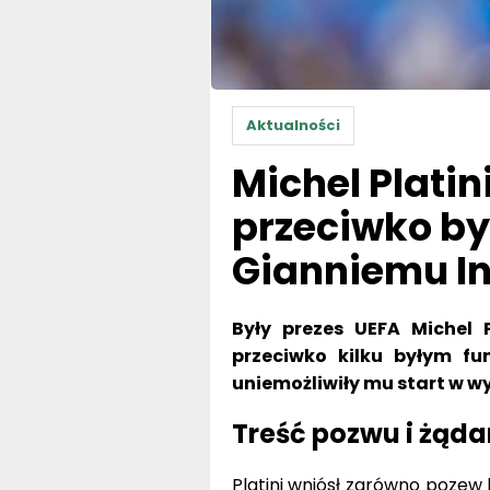
Aktualności
Michel Plati
przeciwko by
Gianniemu In
Były prezes UEFA Michel 
przeciwko kilku byłym fu
uniemożliwiły mu start w wy
Treść pozwu i żąda
Platini wniósł zarówno pozew k