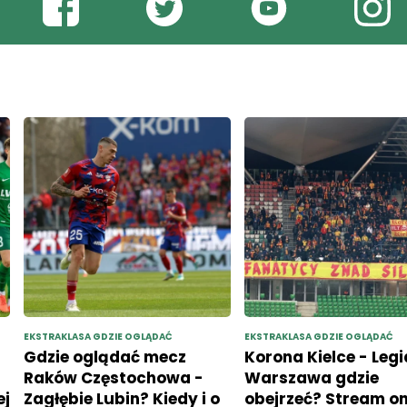
EKSTRAKLASA GDZIE OGLĄDAĆ
EKSTRAKLASA GDZIE OGLĄDAĆ
Gdzie oglądać mecz
Korona Kielce - Legi
Raków Częstochowa -
Warszawa gdzie
ej
Zagłębie Lubin? Kiedy i o
obejrzeć? Stream onl