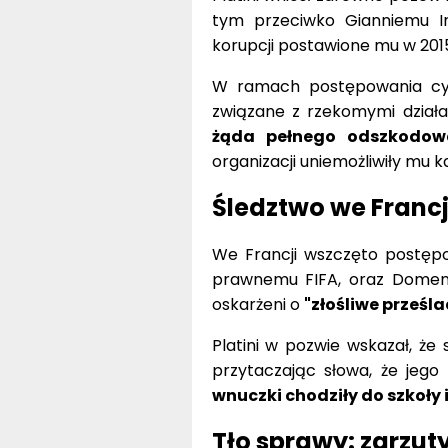
tym przeciwko Gianniemu In
korupcji postawione mu w 2015
W ramach postępowania cyw
związane z rzekomymi działa
żąda pełnego odszkodow
organizacji uniemożliwiły mu 
Śledztwo we Francj
We Francji wszczęto postępo
prawnemu FIFA, oraz Domeni
oskarżeni o
"złośliwe prześl
Platini w pozwie wskazał, że
przytaczając słowa, że jego
wnuczki chodziły do szkoły 
Tło sprawy: zarzuty