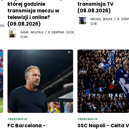
której godzinie
transmisja TV
transmisja meczu w
(08.08.2026)
telewizji i online?
MICHAŁ BOSAK / 8 SIERP
(09.08.2026)
12:18
26,
KAMIL WOJTALA / 8 SIERPNIA 2026,
12:44
TRANSMISJE
TRANSMISJE
FC Barcelona -
SSC Napoli - Celta 