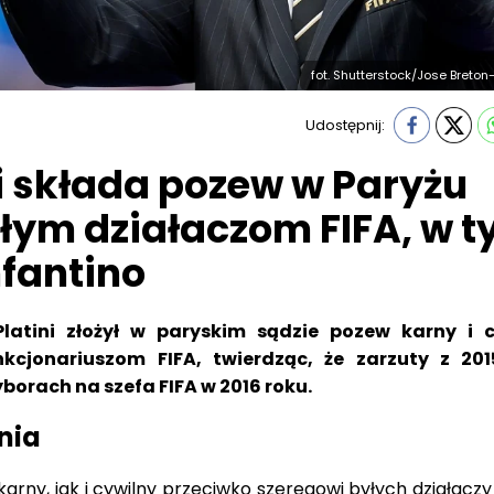
fot. Shutterstock/Jose Breton-
Udostępnij:
ni składa pozew w Paryżu
łym działaczom FIFA, w 
fantino
Platini złożył w paryskim sądzie pozew karny i c
nkcjonariuszom FIFA, twierdząc, że zarzuty z 201
borach na szefa FIFA w 2016 roku.
nia
arny, jak i cywilny przeciwko szeregowi byłych działaczy