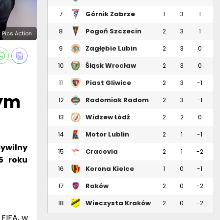
Górnik Zabrze
7
1
3
1
Pogoń Szczecin
8
2
3
1
 Pics Action
Zagłębie Lubin
9
2
3
0
Śląsk Wrocław
10
2
3
0
Piast Gliwice
11
2
3
-1
tym
Radomiak Radom
12
2
3
-1
Widzew Łódź
13
2
2
0
Motor Lublin
14
2
1
-1
ywilny
Cracovia
15
2
1
-2
5 roku
Korona Kielce
16
1
0
-1
Raków
17
2
0
-2
Częstochowa
Wieczysta Kraków
18
2
0
-2
 FIFA, w