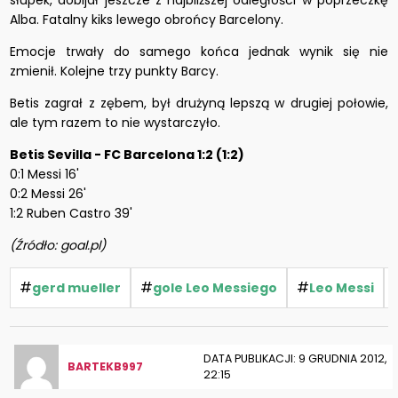
słupek, dobijał jeszcze z najbliższej odległości w poprzeczkę
Alba. Fatalny kiks lewego obrońcy Barcelony.
Emocje trwały do samego końca jednak wynik się nie
zmienił. Kolejne trzy punkty Barcy.
Betis zagrał z zębem, był drużyną lepszą w drugiej połowie,
ale tym razem to nie wystarczyło.
Betis Sevilla - FC Barcelona 1:2 (1:2)
0:1 Messi 16'
0:2 Messi 26'
1:2 Ruben Castro 39'
(Źródło: goal.pl)
#
#
#
gerd mueller
gole Leo Messiego
Leo Messi
DATA PUBLIKACJI: 9 GRUDNIA 2012,
BARTEKB997
22:15