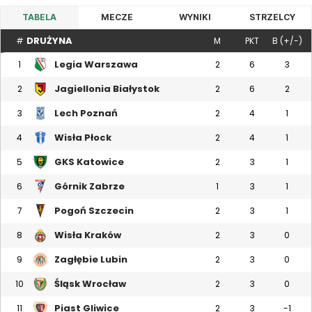
TABELA
MECZE
WYNIKI
STRZELCY
DRUŻYNA
#
M
PKT
B (+/-)
Legia Warszawa
1
2
6
3
Jagiellonia Białystok
2
2
6
2
Lech Poznań
3
2
4
1
Wisła Płock
4
2
4
1
GKS Katowice
5
2
3
1
Górnik Zabrze
6
1
3
1
Pogoń Szczecin
7
2
3
1
Wisła Kraków
8
2
3
0
Zagłębie Lubin
9
2
3
0
Śląsk Wrocław
10
2
3
0
Piast Gliwice
11
2
3
-1