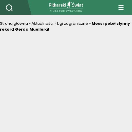
PiłkarskiSwiat.com
Strona główna
»
Aktualności
»
Ligi zagraniczne
»
Messi pobił słynny
rekord Gerda Muellera!