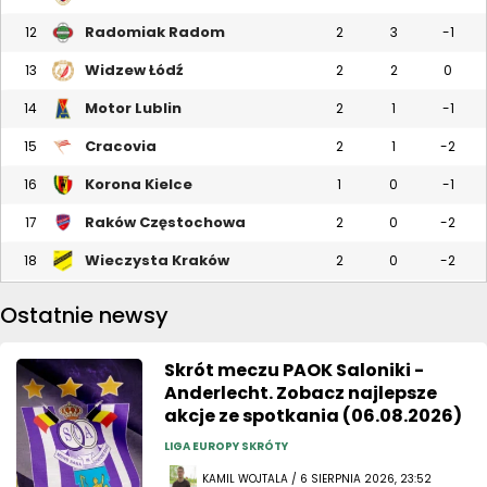
Radomiak Radom
12
2
3
-1
Widzew Łódź
13
2
2
0
Motor Lublin
14
2
1
-1
Cracovia
15
2
1
-2
Korona Kielce
16
1
0
-1
Raków Częstochowa
17
2
0
-2
Wieczysta Kraków
18
2
0
-2
Ostatnie newsy
Skrót meczu PAOK Saloniki -
Anderlecht. Zobacz najlepsze
akcje ze spotkania (06.08.2026)
LIGA EUROPY SKRÓTY
KAMIL WOJTALA / 6 SIERPNIA 2026, 23:52