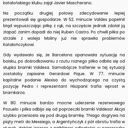
katalońskiego klubu zajął Javier Mascherano.
Na początku drugiej połowy zdecydowanie lepiej
prezentowali się gospodarze. W 52. minucie Valdes popełnił
błąd wypuszczając piłkę z rąk, na szczęście jednak zdołał ją
złapać zanim dopadł do niej Ruben Castro. Po chwili piłka po
strzale z woleja Moliny już nie sprawiła problemów
Katalończykowi.
Gdy wydawało się, że Barcelona opanowała sytuację na
boisku, po dośrodkowaniu z rzutu rożnego piłka odbiła się od
słupka bramki Valdesa. Samobójcze trafienie w tej sytuacji
zostałoby zapisane Gerardowi Pique. W 77. minucie
kapitalne podanie Alexisa do wychodzącego na czystą
pozycję Pedro i reprezentant Hiszpanii trafia wprost w
bramkarza.
W 80. minucie bardzo mocne uderzenie rezerwowego
Pozuelo i piłka odbija się od poprzeczki bramki Valdesa! Akcja
szybko przeniosła się pod drugą bramkę. Thiago dogrywa na
piąty metr do Messiego, a Argentyńczyk z pół obrotu trafia w