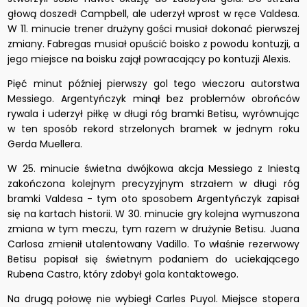
głową doszedł Campbell, ale uderzył wprost w ręce Valdesa.
W 11. minucie trener drużyny gości musiał dokonać pierwszej
zmiany. Fabregas musiał opuścić boisko z powodu kontuzji, a
jego miejsce na boisku zajął powracający po kontuzji Alexis.
Pięć minut później pierwszy gol tego wieczoru autorstwa
Messiego. Argentyńczyk minął bez problemów obrońców
rywala i uderzył piłkę w długi róg bramki Betisu, wyrównując
w ten sposób rekord strzelonych bramek w jednym roku
Gerda Muellera.
W 25. minucie świetna dwójkowa akcja Messiego z Iniestą
zakończona kolejnym precyzyjnym strzałem w długi róg
bramki Valdesa - tym oto sposobem Argentyńczyk zapisał
się na kartach historii. W 30. minucie gry kolejna wymuszona
zmiana w tym meczu, tym razem w drużynie Betisu. Juana
Carlosa zmienił utalentowany Vadillo. To właśnie rezerwowy
Betisu popisał się świetnym podaniem do uciekającego
Rubena Castro, który zdobył gola kontaktowego.
Na drugą połowę nie wybiegł Carles Puyol. Miejsce stopera