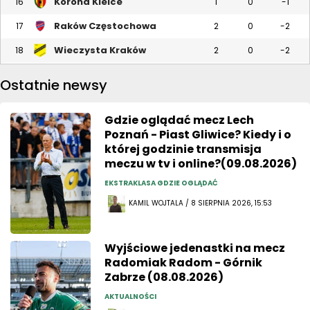
Korona Kielce
16
1
0
-1
Raków Częstochowa
17
2
0
-2
Wieczysta Kraków
18
2
0
-2
Ostatnie newsy
Gdzie oglądać mecz Lech
Poznań - Piast Gliwice? Kiedy i o
której godzinie transmisja
meczu w tv i online?(09.08.2026)
EKSTRAKLASA GDZIE OGLĄDAĆ
KAMIL WOJTALA / 8 SIERPNIA 2026, 15:53
Wyjściowe jedenastki na mecz
Radomiak Radom - Górnik
Zabrze (08.08.2026)
AKTUALNOŚCI