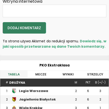
Witryna internetowa
Ta strona używa Akismet do redukcji spamu.
Dowiedz się, w
jaki sposób przetwarzane są dane Twoich komentarzy.
PKO Ekstraklasa
TABELA
MECZE
WYNIKI
STRZELCY
DRUŻYNA
#
M
PKT
B (+/-)
Legia Warszawa
1
2
6
3
Jagiellonia Białystok
2
2
6
2
Wisła Kraków
3
3
6
1