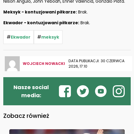
Nilson Angulo, John Yeboah, Enner Valencia, Gonzalo Plata.
Meksyk - kontuzjowani piłkarze:
Brak.
Ekwador - kontuzjowani piłkarze:
Brak.
#
#
Ekwador
meksyk
DATA PUBLIKACJI: 30 CZERWCA
WOJCIECH NOWACKI
2026, 17:10
Nasze social
media:
Zobacz również