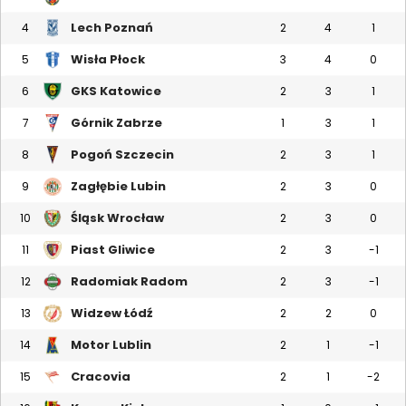
Lech Poznań
4
2
4
1
Wisła Płock
5
3
4
0
GKS Katowice
6
2
3
1
Górnik Zabrze
7
1
3
1
Pogoń Szczecin
8
2
3
1
Zagłębie Lubin
9
2
3
0
Śląsk Wrocław
10
2
3
0
Piast Gliwice
11
2
3
-1
Radomiak Radom
12
2
3
-1
Widzew Łódź
13
2
2
0
Motor Lublin
14
2
1
-1
Cracovia
15
2
1
-2