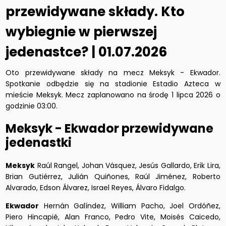
przewidywane składy. Kto
wybiegnie w pierwszej
jedenastce? | 01.07.2026
Oto przewidywane składy na mecz Meksyk - Ekwador.
Spotkanie odbędzie się na stadionie Estadio Azteca w
mieście Meksyk. Mecz zaplanowano na środę 1 lipca 2026 o
godzinie 03:00.
Meksyk - Ekwador przewidywane
jedenastki
Meksyk
Raúl Rangel, Johan Vásquez, Jesús Gallardo, Erik Lira,
Brian Gutiérrez, Julián Quiñones, Raúl Jiménez, Roberto
Alvarado, Edson Álvarez, Israel Reyes, Álvaro Fidalgo.
Ekwador
Hernán Galíndez, William Pacho, Joel Ordóñez,
Piero Hincapié, Alan Franco, Pedro Vite, Moisés Caicedo,