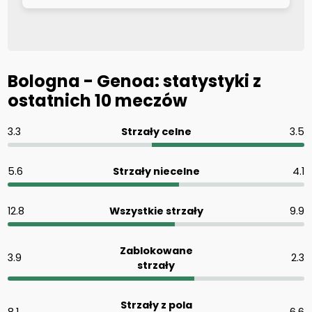
Bologna - Genoa: statystyki z
ostatnich 10 meczów
3.3
Strzały celne
3.5
5.6
Strzały niecelne
4.1
12.8
Wszystkie strzały
9.9
Zablokowane
3.9
2.3
strzały
Strzały z pola