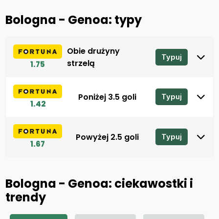
Bologna - Genoa: typy
Obie drużyny
Typuj
strzelą
1.75
Poniżej 3.5 goli
Typuj
1.42
Powyżej 2.5 goli
Typuj
1.67
Bologna - Genoa: ciekawostki i
trendy