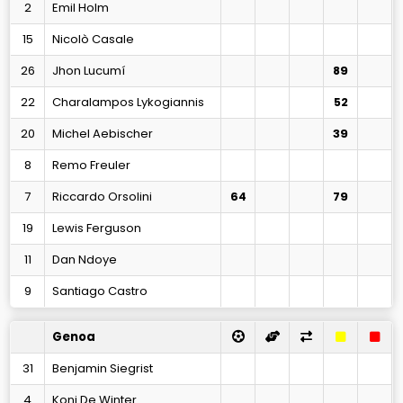
2
Emil Holm
15
Nicolò Casale
26
Jhon Lucumí
89
22
Charalampos Lykogiannis
52
20
Michel Aebischer
39
8
Remo Freuler
7
Riccardo Orsolini
64
79
19
Lewis Ferguson
11
Dan Ndoye
9
Santiago Castro
Genoa
31
Benjamin Siegrist
4
Koni De Winter