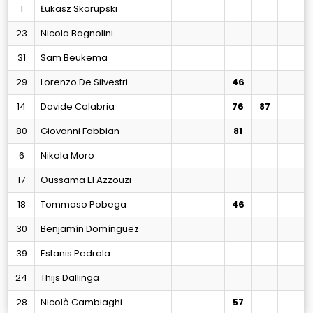
1
Łukasz Skorupski
23
Nicola Bagnolini
31
Sam Beukema
29
Lorenzo De Silvestri
46
14
Davide Calabria
76
87
80
Giovanni Fabbian
81
6
Nikola Moro
17
Oussama El Azzouzi
18
Tommaso Pobega
46
30
Benjamín Domínguez
39
Estanis Pedrola
24
Thijs Dallinga
28
Nicolò Cambiaghi
57