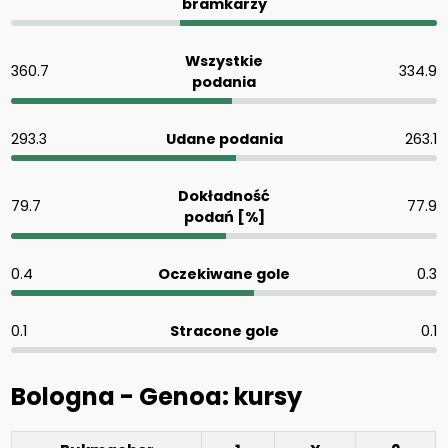
bramkarzy
Wszystkie
360.7
334.9
podania
293.3
Udane podania
263.1
Dokładność
79.7
77.9
podań [%]
0.4
Oczekiwane gole
0.3
0.1
Stracone gole
0.1
Bologna - Genoa: kursy