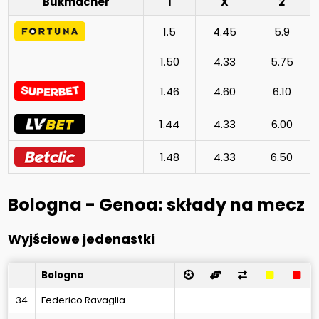
Bukmacher
1
X
2
1.5
4.45
5.9
1.50
4.33
5.75
1.46
4.60
6.10
1.44
4.33
6.00
1.48
4.33
6.50
Bologna - Genoa: składy na mecz
Wyjściowe jedenastki
Bologna
34
Federico Ravaglia