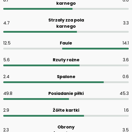
8.1
6.6
karnego
Strzały zza pola
4.7
3.3
karnego
12.5
Faule
14.1
5.6
Rzuty rożne
3.6
2.4
Spalone
0.6
49.8
Posiadanie piłki
45.3
2.9
Żółte kartki
1.6
Obrony
2.3
3.5