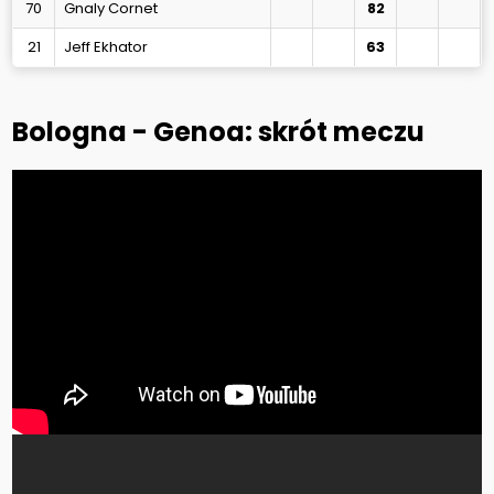
70
Gnaly Cornet
82
21
Jeff Ekhator
63
Bologna - Genoa: skrót meczu