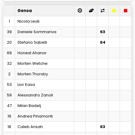
Genoa
1
Nicola Leali
39
Daniele Sommariva
63
20
Stefano Sabelli
64
69
Honest Ahanor
32
Morten Wetche
2
Morten Thorsby
53
Lior Kasa
59
Alessandro Zanoli
47
Milan Badelj
19
Andrea Pinamonti
18
Caleb Ansah
63