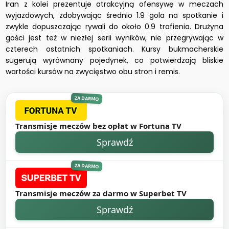
Iran z kolei prezentuje atrakcyjną ofensywę w meczach
wyjazdowych, zdobywając średnio 1.9 gola na spotkanie i
zwykle dopuszczając rywali do około 0.9 trafienia. Drużyna
gości jest też w niezłej serii wyników, nie przegrywając w
czterech ostatnich spotkaniach. Kursy bukmacherskie
sugerują wyrównany pojedynek, co potwierdzają bliskie
wartości kursów na zwycięstwo obu stron i remis.
ZA DARMO
Transmisje meczów bez opłat w Fortuna TV
Sprawdź
ZA DARMO
Transmisje meczów za darmo w Superbet TV
Sprawdź