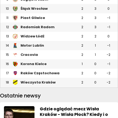
Śląsk Wrocław
10
2
3
0
Piast Gliwice
11
2
3
-1
Radomiak Radom
12
2
3
-1
Widzew Łódź
13
2
2
0
Motor Lublin
14
2
1
-1
Cracovia
15
2
1
-2
Korona Kielce
16
1
0
-1
Raków Częstochowa
17
2
0
-2
Wieczysta Kraków
18
2
0
-2
Ostatnie newsy
Gdzie oglądać mecz Wisła
Kraków - Wisła Płock? Kiedy i o