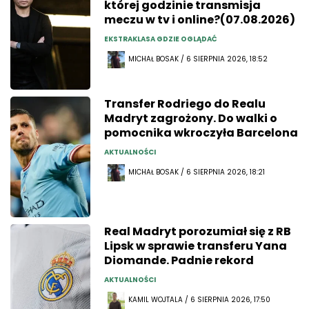
której godzinie transmisja
meczu w tv i online?(07.08.2026)
EKSTRAKLASA GDZIE OGLĄDAĆ
MICHAŁ BOSAK / 6 SIERPNIA 2026, 18:52
Transfer Rodriego do Realu
Madryt zagrożony. Do walki o
pomocnika wkroczyła Barcelona
AKTUALNOŚCI
MICHAŁ BOSAK / 6 SIERPNIA 2026, 18:21
Real Madryt porozumiał się z RB
Lipsk w sprawie transferu Yana
Diomande. Padnie rekord
AKTUALNOŚCI
KAMIL WOJTALA / 6 SIERPNIA 2026, 17:50