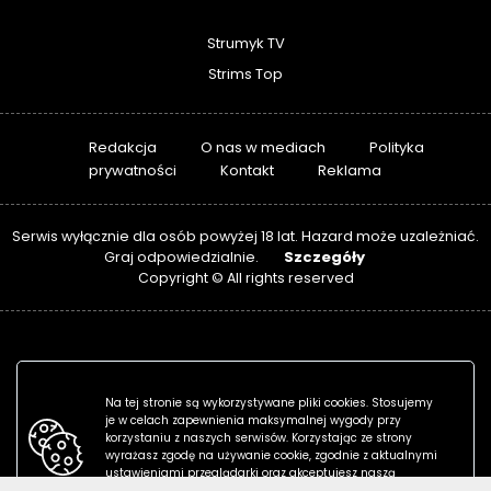
Strumyk TV
Strims Top
Redakcja
O nas w mediach
Polityka
prywatności
Kontakt
Reklama
Serwis wyłącznie dla osób powyżej 18 lat. Hazard może uzależniać.
Szczegóły
Graj odpowiedzialnie.
Copyright © All rights reserved
Na tej stronie są wykorzystywane pliki cookies. Stosujemy
je w celach zapewnienia maksymalnej wygody przy
korzystaniu z naszych serwisów. Korzystając ze strony
wyrażasz zgodę na używanie cookie, zgodnie z aktualnymi
ustawieniami przeglądarki oraz akceptujesz naszą
politykę prywatności.