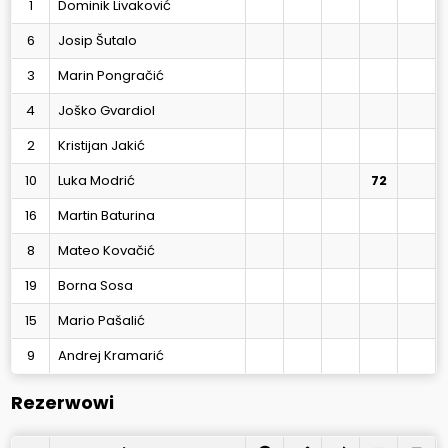
1
Dominik Livaković
6
Josip Šutalo
3
Marin Pongračić
4
Joško Gvardiol
2
Kristijan Jakić
10
Luka Modrić
72
16
Martin Baturina
8
Mateo Kovačić
19
Borna Sosa
15
Mario Pašalić
9
Andrej Kramarić
Rezerwowi