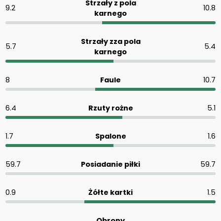
Strzały z pola
9.2
10.8
karnego
Strzały zza pola
5.7
5.4
karnego
8
Faule
10.7
6.4
Rzuty rożne
5.1
1.7
Spalone
1.6
59.7
Posiadanie piłki
59.7
0.9
Żółte kartki
1.5
Obrony