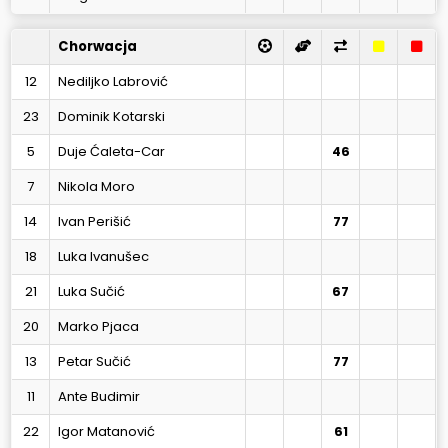
Chorwacja
12
Nediljko Labrović
23
Dominik Kotarski
5
Duje Ćaleta-Car
46
7
Nikola Moro
14
Ivan Perišić
77
18
Luka Ivanušec
21
Luka Sučić
67
20
Marko Pjaca
13
Petar Sučić
77
11
Ante Budimir
22
Igor Matanović
61