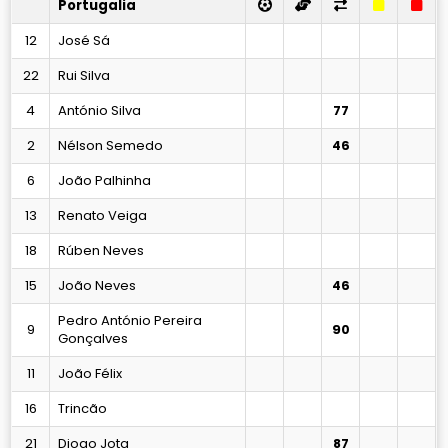
Portugalia
12
José Sá
22
Rui Silva
4
António Silva
77
2
Nélson Semedo
46
6
João Palhinha
13
Renato Veiga
18
Rúben Neves
15
João Neves
46
Pedro António Pereira
9
90
Gonçalves
11
João Félix
16
Trincão
21
Diogo Jota
87