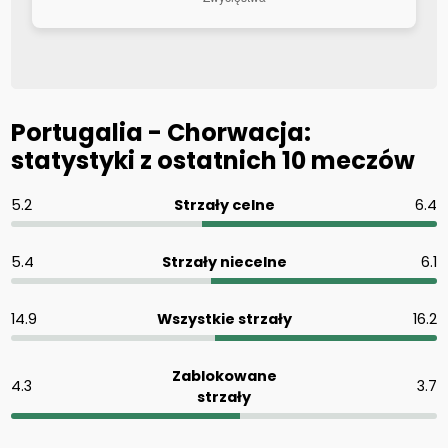
Portugalia - Chorwacja:
statystyki z ostatnich 10 meczów
5.2
Strzały celne
6.4
5.4
Strzały niecelne
6.1
14.9
Wszystkie strzały
16.2
Zablokowane
4.3
3.7
strzały