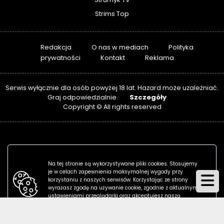
Strims Top
Redakcja
O nas w mediach
Polityka
prywatności
Kontakt
Reklama
Serwis wyłącznie dla osób powyżej 18 lat. Hazard może uzależniać.
Szczegóły
Graj odpowiedzialnie.
Copyright © All rights reserved
Na tej stronie są wykorzystywane pliki cookies. Stosujemy
je w celach zapewnienia maksymalnej wygody przy
korzystaniu z naszych serwisów. Korzystając ze strony
wyrażasz zgodę na używanie cookie, zgodnie z aktualnymi
ustawieniami przeglądarki oraz akceptujesz naszą
politykę prywatności.