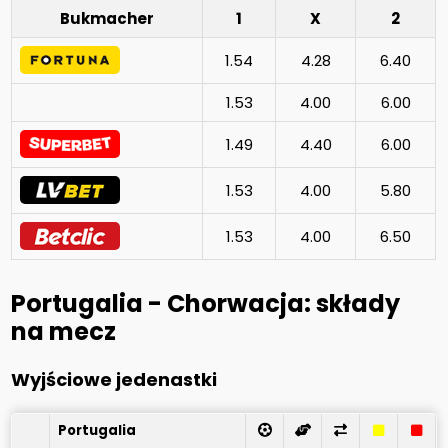
Bukmacher
1
X
2
1.54
4.28
6.40
1.53
4.00
6.00
1.49
4.40
6.00
1.53
4.00
5.80
1.53
4.00
6.50
Portugalia - Chorwacja: składy
na mecz
Wyjściowe jedenastki
Portugalia