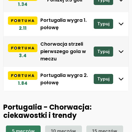
1.34
Portugalia wygra 1.
Typuj
połowę
2.11
Chorwacja strzeli
pierwszego gola w
Typuj
3.4
meczu
Portugalia wygra 2.
Typuj
połowę
1.84
Portugalia - Chorwacja:
ciekawostki i trendy
5 meczów
10 meczów
15 meczów