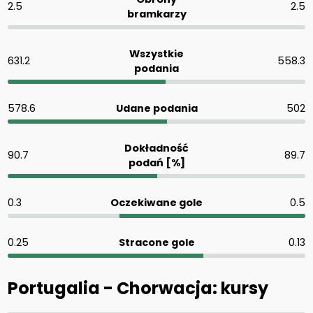
2.5
2.5
bramkarzy
Wszystkie
631.2
558.3
podania
578.6
Udane podania
502
Dokładność
90.7
89.7
podań [%]
0.3
Oczekiwane gole
0.5
0.25
Stracone gole
0.13
Portugalia - Chorwacja: kursy