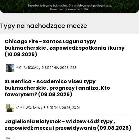
Typy na nachodzące mecze
Chicago Fire - Santos Laguna typy
bukmacherskie , zapowiedź spotkania i kursy
(10.08.2026)
MICHAŁ BOSAK / 9 SIERPNIA 2026, 2:33
SL Benfica - Academico Viseu typy
bukmacherskie , prognozy i analiza. Kto
faworytem? (09.08.2026)
KAMIL WOJTALA / 8 SIERPNIA 2026, 23:01
Jagiellonia Białystok - Widzew Łódź typy ,
zapowiedź meczu i przewidywania (09.08.2026)