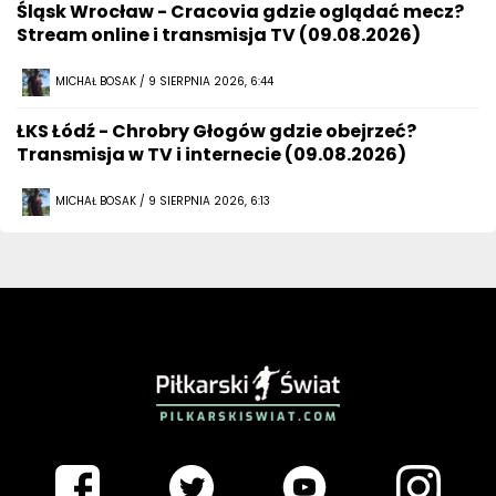
Śląsk Wrocław - Cracovia gdzie oglądać mecz?
Stream online i transmisja TV (09.08.2026)
MICHAŁ BOSAK / 9 SIERPNIA 2026, 6:44
ŁKS Łódź - Chrobry Głogów gdzie obejrzeć?
Transmisja w TV i internecie (09.08.2026)
MICHAŁ BOSAK / 9 SIERPNIA 2026, 6:13
PIŁKARSKISWIAT.COM