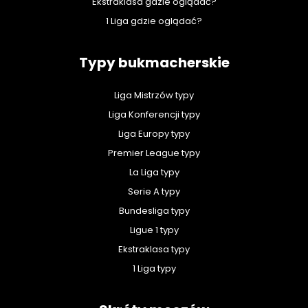
Ekstraklasa gdzie oglądać?
1 Liga gdzie oglądać?
Typy bukmacherskie
Liga Mistrzów typy
Liga Konferencji typy
Liga Europy typy
Premier League typy
La Liga typy
Serie A typy
Bundesliga typy
Ligue 1 typy
Ekstraklasa typy
1 Liga typy