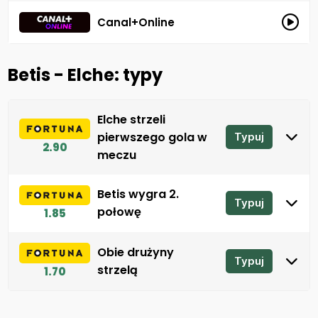
Canal+Online
Betis - Elche: typy
Elche strzeli
pierwszego gola w
Typuj
2.90
meczu
Betis wygra 2.
Typuj
połowę
1.85
Obie drużyny
Typuj
strzelą
1.70