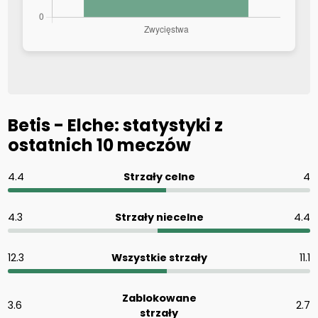
Betis - Elche: statystyki z
ostatnich 10 meczów
4.4
Strzały celne
4
4.3
Strzały niecelne
4.4
12.3
Wszystkie strzały
11.1
Zablokowane
3.6
2.7
strzały