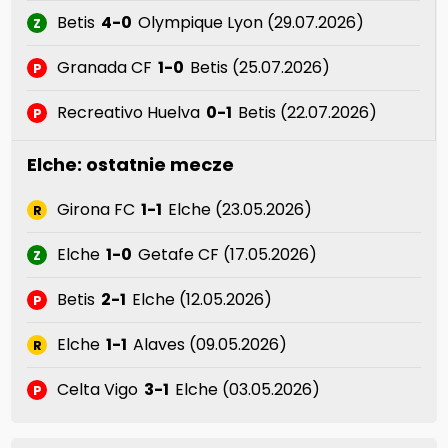
Betis
4-0
Olympique Lyon (29.07.2026)
Z
Granada CF
1-0
Betis (25.07.2026)
P
Recreativo Huelva
0-1
Betis (22.07.2026)
P
Elche: ostatnie mecze
Girona FC
1-1
Elche (23.05.2026)
R
Elche
1-0
Getafe CF (17.05.2026)
Z
Betis
2-1
Elche (12.05.2026)
P
Elche
1-1
Alaves (09.05.2026)
R
Celta Vigo
3-1
Elche (03.05.2026)
P