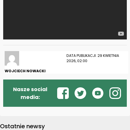
DATA PUBLIKACJI: 29 KWIETNIA
2026, 02:00
WOJCIECH NOWACKI
Nasze social
media:
Ostatnie newsy