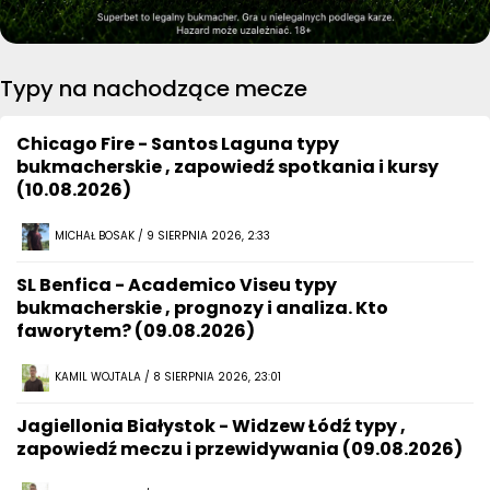
Typy na nachodzące mecze
Chicago Fire - Santos Laguna typy
bukmacherskie , zapowiedź spotkania i kursy
(10.08.2026)
MICHAŁ BOSAK / 9 SIERPNIA 2026, 2:33
SL Benfica - Academico Viseu typy
bukmacherskie , prognozy i analiza. Kto
faworytem? (09.08.2026)
KAMIL WOJTALA / 8 SIERPNIA 2026, 23:01
Jagiellonia Białystok - Widzew Łódź typy ,
zapowiedź meczu i przewidywania (09.08.2026)