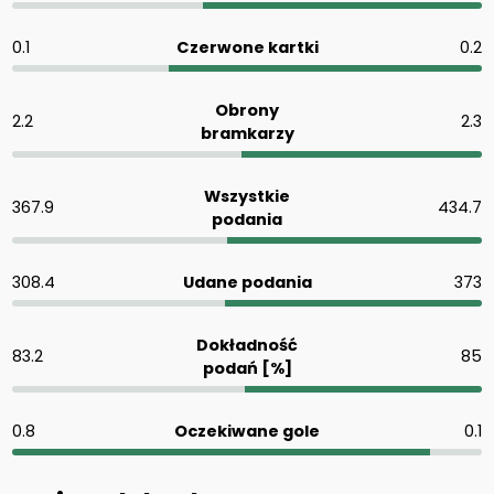
0.1
Czerwone kartki
0.2
Obrony
2.2
2.3
bramkarzy
Wszystkie
367.9
434.7
podania
308.4
Udane podania
373
Dokładność
83.2
85
podań [%]
0.8
Oczekiwane gole
0.1