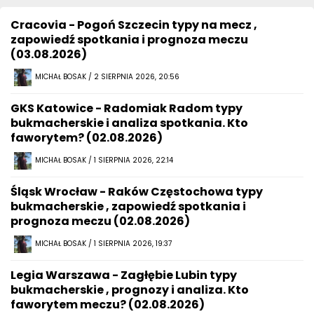
Cracovia - Pogoń Szczecin typy na mecz ,
zapowiedź spotkania i prognoza meczu
(03.08.2026)
MICHAŁ BOSAK / 2 SIERPNIA 2026, 20:56
GKS Katowice - Radomiak Radom typy
bukmacherskie i analiza spotkania. Kto
faworytem? (02.08.2026)
MICHAŁ BOSAK / 1 SIERPNIA 2026, 22:14
Śląsk Wrocław - Raków Częstochowa typy
bukmacherskie , zapowiedź spotkania i
prognoza meczu (02.08.2026)
MICHAŁ BOSAK / 1 SIERPNIA 2026, 19:37
Legia Warszawa - Zagłębie Lubin typy
bukmacherskie , prognozy i analiza. Kto
faworytem meczu? (02.08.2026)