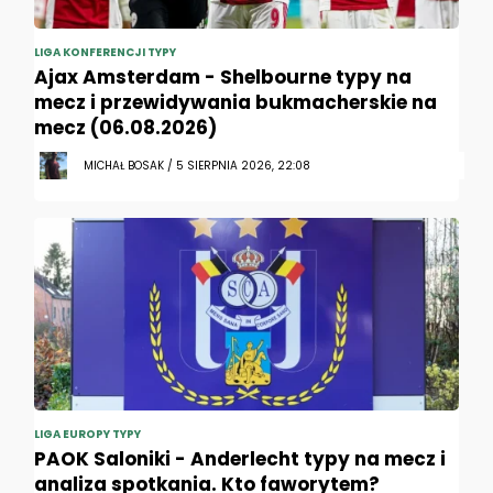
LIGA KONFERENCJI TYPY
Ajax Amsterdam - Shelbourne typy na
mecz i przewidywania bukmacherskie na
mecz (06.08.2026)
MICHAŁ BOSAK / 5 SIERPNIA 2026, 22:08
LIGA EUROPY TYPY
PAOK Saloniki - Anderlecht typy na mecz i
analiza spotkania. Kto faworytem?