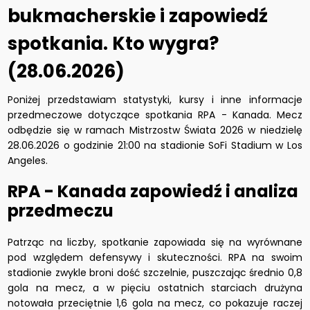
bukmacherskie i zapowiedź
spotkania. Kto wygra?
(28.06.2026)
Poniżej przedstawiam statystyki, kursy i inne informacje
przedmeczowe dotyczące spotkania RPA - Kanada. Mecz
odbędzie się w ramach Mistrzostw Świata 2026 w niedzielę
28.06.2026 o godzinie 21:00 na stadionie SoFi Stadium w Los
Angeles.
RPA - Kanada zapowiedź i analiza
przedmeczu
Patrząc na liczby, spotkanie zapowiada się na wyrównane
pod względem defensywy i skuteczności. RPA na swoim
stadionie zwykle broni dość szczelnie, puszczając średnio 0,8
gola na mecz, a w pięciu ostatnich starciach drużyna
notowała przeciętnie 1,6 gola na mecz, co pokazuje raczej