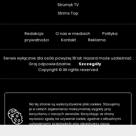
Strumyk TV
Strims Top
Redakcja
O nas w mediach
Polityka
prywatności
Kontakt
Reklama
Serwis wyłącznie dla osób powyżej 18 lat. Hazard może uzależniać.
Szczegóły
Graj odpowiedzialnie.
Copyright © All rights reserved
Na tej stronie są wykorzystywane pliki cookies. Stosujemy
je w celach zapewnienia maksymalnej wygody przy
korzystaniu z naszych serwisów. Korzystając ze strony
wyrażasz zgodę na używanie cookie, zgodnie z aktualnymi
ustawieniami przeglądarki oraz akceptujesz naszą
politykę prywatności.