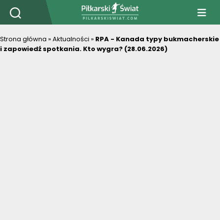
PiłkarskiSwiat.com
Strona główna
»
Aktualności
»
RPA - Kanada typy bukmacherskie
i zapowiedź spotkania. Kto wygra? (28.06.2026)