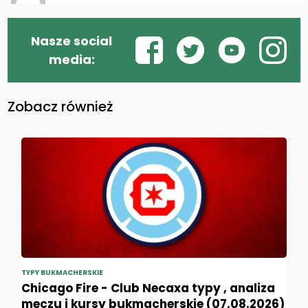
Nasze social
media:
Zobacz również
TYPY BUKMACHERSKIE
Chicago Fire - Club Necaxa typy , analiza
meczu i kursy bukmacherskie (07.08.2026)