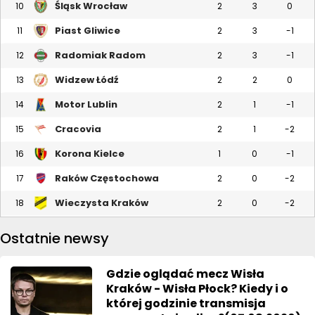
Śląsk Wrocław
10
2
3
0
Piast Gliwice
11
2
3
-1
Radomiak Radom
12
2
3
-1
Widzew Łódź
13
2
2
0
Motor Lublin
14
2
1
-1
Cracovia
15
2
1
-2
Korona Kielce
16
1
0
-1
Raków Częstochowa
17
2
0
-2
Wieczysta Kraków
18
2
0
-2
Ostatnie newsy
Gdzie oglądać mecz Wisła
Kraków - Wisła Płock? Kiedy i o
której godzinie transmisja