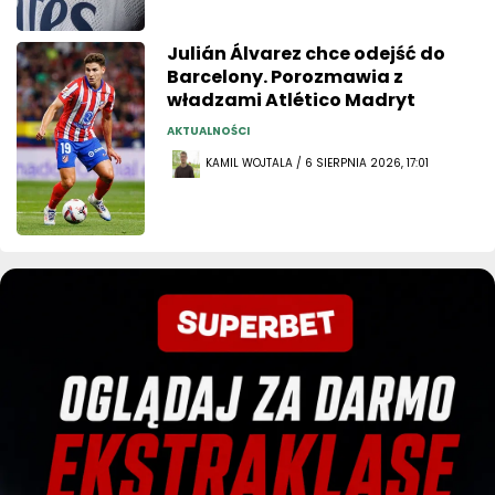
Julián Álvarez chce odejść do
Barcelony. Porozmawia z
władzami Atlético Madryt
AKTUALNOŚCI
KAMIL WOJTALA / 6 SIERPNIA 2026, 17:01