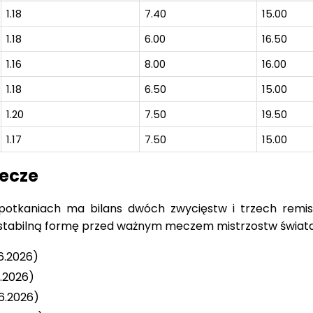
1.18
7.40
15.00
1.18
6.00
16.50
1.16
8.00
16.00
1.18
6.50
15.00
1.20
7.50
19.50
1.17
7.50
15.00
ecze
potkaniach ma bilans dwóch zwycięstw i trzech remis
e stabilną formę przed ważnym meczem mistrzostw świata
6.2026)
6.2026)
.6.2026)