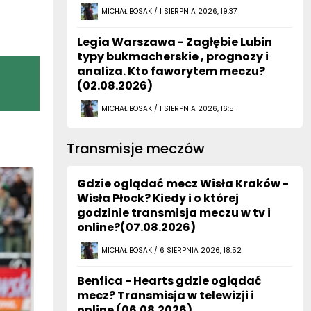
MICHAŁ BOSAK / 1 SIERPNIA 2026, 19:37
Legia Warszawa - Zagłębie Lubin
typy bukmacherskie , prognozy i
analiza. Kto faworytem meczu?
(02.08.2026)
MICHAŁ BOSAK / 1 SIERPNIA 2026, 16:51
Transmisje meczów
Gdzie oglądać mecz Wisła Kraków -
Wisła Płock? Kiedy i o której
godzinie transmisja meczu w tv i
online?(07.08.2026)
MICHAŁ BOSAK / 6 SIERPNIA 2026, 18:52
Benfica - Hearts gdzie oglądać
mecz? Transmisja w telewizji i
online (06.08.2026)