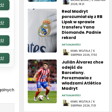
MICHAŁ BOSAK / 6 SIERPNIA
dź
2026, 18:21
Real Madryt
porozumiał się z RB
Lipsk w sprawie
dź
transferu Yana
Diomande. Padnie
rekord
dź
AKTUALNOŚCI
KAMIL WOJTALA / 6
SIERPNIA 2026, 17:50
dź
Julián Álvarez chce
odejść do
Barcelony.
Porozmawia z
władzami Atlético
Madryt
galnych
AKTUALNOŚCI
KAMIL WOJTALA / 6
SIERPNIA 2026, 17:01