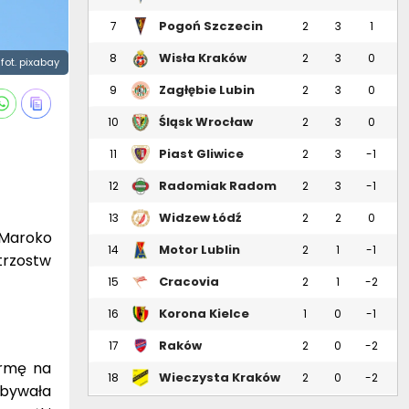
Pogoń Szczecin
7
2
3
1
Wisła Kraków
8
2
3
0
fot. pixabay
Zagłębie Lubin
9
2
3
0
Śląsk Wrocław
10
2
3
0
Piast Gliwice
11
2
3
-1
Radomiak Radom
12
2
3
-1
Widzew Łódź
13
2
2
0
 Maroko
Motor Lublin
14
2
1
-1
trzostw
Cracovia
15
2
1
-2
Korona Kielce
16
1
0
-1
Raków
17
2
0
-2
Częstochowa
ormę na
Wieczysta Kraków
18
2
0
-2
obywała