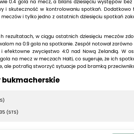
edwie 0.4 gola na mecz, a bilans dziesięciu występów bez
wy i skuteczność w kontrolowaniu spotkań. Dodatkowo
h meczów i tylko jedno z ostatnich dziesięciu spotkań za
ch rezultatach, w ciągu ostatnich dziesięciu meczów zd
rywalom na 0.9 gola na spotkanie. Zespół notował zarówno
k i efektowne zwycięstwo 4:0 nad Nową Zelandią. W os
gola na mecz w meczach Haiti, co sugeruje, że ich spotk
, ale potrafią stworzyć sytuacje pod bramką przeciwnik
py bukmacherskie
TS)
.35 (STS)