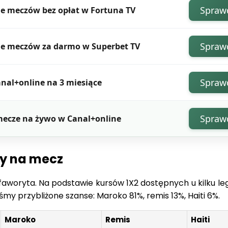
Spraw
e meczów bez opłat w Fortuna TV
Spraw
je meczów za darmo w Superbet TV
Spraw
nal+online na 3 miesiące
Spraw
mecze na żywo w Canal+online
sy na mecz
aworyta. Na podstawie kursów 1X2 dostępnych u kilku le
my przybliżone szanse: Maroko 81%, remis 13%, Haiti 6%.
Maroko
Remis
Haiti