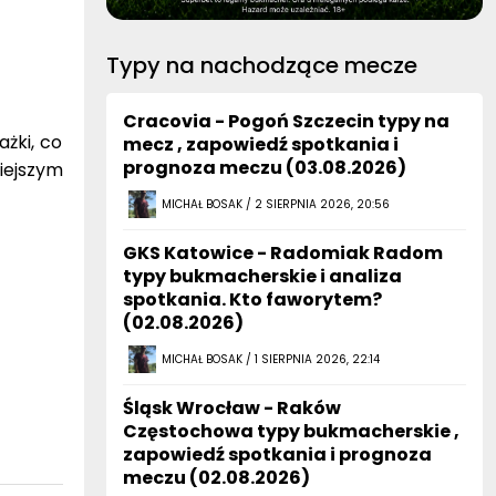
Typy na nachodzące mecze
Cracovia - Pogoń Szczecin typy na
ażki, co
mecz , zapowiedź spotkania i
prognoza meczu (03.08.2026)
ejszym
MICHAŁ BOSAK / 2 SIERPNIA 2026, 20:56
GKS Katowice - Radomiak Radom
typy bukmacherskie i analiza
spotkania. Kto faworytem?
(02.08.2026)
MICHAŁ BOSAK / 1 SIERPNIA 2026, 22:14
Śląsk Wrocław - Raków
Częstochowa typy bukmacherskie ,
zapowiedź spotkania i prognoza
meczu (02.08.2026)