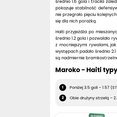
średnio 1.6 gola i traciła zal
pokazuje stabilność defensy
nie przegrało pięciu kolejnyc
się dla nich porażką.
Haiti przyjeżdża po mieszany
średnio 1.2 gola i pozwalało 
z mocniejszymi rywalami, ja
występach padało średnio 2.1 
są nadmiernie bramkostrzelne
Maroko - Haiti ty
Poniżej 3.5 goli – 1.57 (S
Obie drużyny strzelą – 2
ZA DARMO