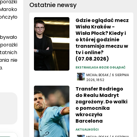
 porażki
Ostatnie newsy
 Maroko
kończyło
Gdzie oglądać mecz
Wisła Kraków -
Wisła Płock? Kiedy i
obywało
o której godzinie
 porażki
transmisja meczu w
tatnich
tv i online?
(07.08.2026)
ania nie
a.
EKSTRAKLASA GDZIE OGLĄDAĆ
MICHAŁ BOSAK / 6 SIERPNIA
2026, 18:52
Transfer Rodriego
do Realu Madryt
zagrożony. Do walki
o pomocnika
wkroczyła
Barcelona
AKTUALNOŚCI