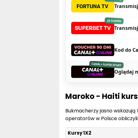
Transmisj
ZA DARMO
Transmis
Kod do Ca
CANAL+ SUPER SPORT
Oglądaj 
Maroko - Haiti kur
Bukmacherzy jasno wskazują f
operatorów w Polsce obliczyliś
Kursy 1X2