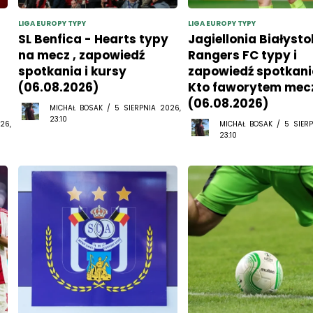
LIGA EUROPY TYPY
LIGA EUROPY TYPY
SL Benfica - Hearts typy
Jagiellonia Białysto
na mecz , zapowiedź
Rangers FC typy i
spotkania i kursy
zapowiedź spotkani
(06.08.2026)
Kto faworytem mec
(06.08.2026)
MICHAŁ BOSAK / 5 SIERPNIA 2026,
23:10
26,
MICHAŁ BOSAK / 5 SIERP
23:10