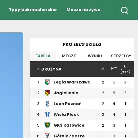
Typy bukmacherskie
Mecze na żywo
PKO Ekstraklasa
TABELA
MECZE
WYNIKI
STRZELCY
B
DRUŻYNA
#
M
PKT
(+/-)
Legia Warszawa
1
2
6
3
Jagiellonia
2
2
6
2
Białystok
Lech Poznań
3
2
4
1
Wisła Płock
4
2
4
1
GKS Katowice
5
2
3
1
Górnik Zabrze
6
1
3
1