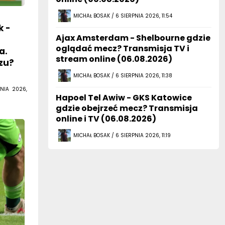
MICHAŁ BOSAK / 6 SIERPNIA 2026, 11:54
k -
Ajax Amsterdam - Shelbourne gdzie
oglądać mecz? Transmisja TV i
a.
stream online (06.08.2026)
zu?
MICHAŁ BOSAK / 6 SIERPNIA 2026, 11:38
NIA 2026,
Hapoel Tel Awiw - GKS Katowice
gdzie obejrzeć mecz? Transmisja
online i TV (06.08.2026)
MICHAŁ BOSAK / 6 SIERPNIA 2026, 11:19