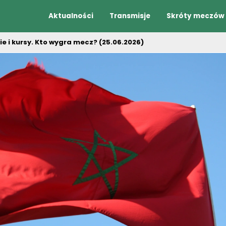
Aktualności
Transmisje
Skróty meczów
e i kursy. Kto wygra mecz? (25.06.2026)