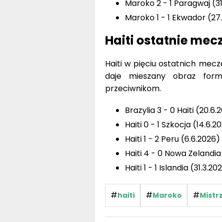
Maroko 2 - 1 Paragwaj (31
Maroko 1 - 1 Ekwador (27
Haiti ostatnie mec
Haiti w pięciu ostatnich mecz
daje mieszany obraz form
przeciwnikom.
Brazylia 3 - 0 Haiti (20.6.
Haiti 0 - 1 Szkocja (14.6.2
Haiti 1 - 2 Peru (6.6.2026)
Haiti 4 - 0 Nowa Zelandia
Haiti 1 - 1 Islandia (31.3.20
#
#
#
haiti
Maroko
Mistr