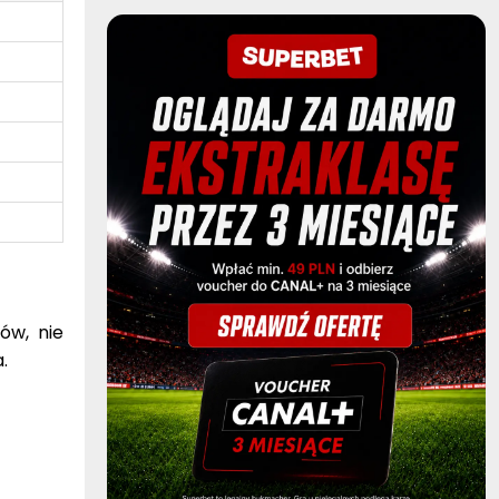
ów, nie
.