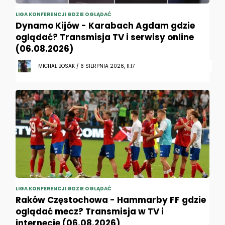
LIGA KONFERENCJI GDZIE OGLĄDAĆ
Dynamo Kijów - Karabach Agdam gdzie
oglądać? Transmisja TV i serwisy online
(06.08.2026)
MICHAŁ BOSAK / 6 SIERPNIA 2026, 11:17
LIGA KONFERENCJI GDZIE OGLĄDAĆ
Raków Częstochowa - Hammarby FF gdzie
oglądać mecz? Transmisja w TV i
internecie (06.08.2026)