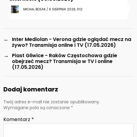
MICHAŁ BOSAK / 6 SIERPNIA 2026, 11:12
←
Inter Mediolan - Verona gdzie oglądać mecz na
żywo? Transmisja online i TV (17.05.2026)
→
Piast Gliwice - Raków Częstochowa gdzie
obejrzeć mecz? Transmisja w TV i online
(17.05.2026)
Dodaj komentarz
Twój adres e-mail nie zostanie opublikowany.
Wymagane pola są oznaczone
*
Komentarz
*