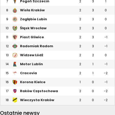
Pogoń Szczecin
7
2
3
1
Wisła Kraków
8
2
3
0
Zagłębie Lubin
9
2
3
0
Śląsk Wrocław
10
2
3
0
Piast Gliwice
11
2
3
-1
Radomiak Radom
12
2
3
-1
Widzew Łódź
13
2
2
0
Motor Lublin
14
2
1
-1
Cracovia
15
2
1
-2
Korona Kielce
16
1
0
-1
Raków Częstochowa
17
2
0
-2
Wieczysta Kraków
18
2
0
-2
Ostatnie newsy