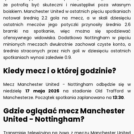
że potrafią być skuteczni i nieustępliwi poza własnym
boiskiem. Manchester United w ostatnich pięciu spotkaniach
notował średnią 2.2 gola na mecz, a w skali dziesięciu
ostatnich meczów jego potyczki przynosiły średnio 2.6
bramki na spotkanie, więc można się spodziewać
ofensywnego widowiska. Dodatkowo Nottingham w pięciu
minionych meczach dwukrotnie zachował czyste konto, a
średnia straconych przez nich goli w dziesięciu ostatnich
spotkaniach wynosi zaledwie 0.9.
Kiedy mecz i o której godzinie?
Mecz Manchester United - Nottingham odbędzie się w
niedzielę
17 maja 2026
na stadionie Old Trafford w
Manchesterze. Początek spotkania zaplanowano na
13:30
.
Gdzie oglądać mecz Manchester
United - Nottingham?
Transmisję telewizyjną na żywo z meczu Manchester United