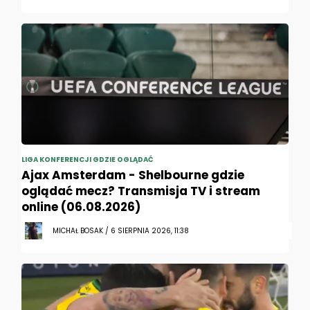
LIGA KONFERENCJI GDZIE OGLĄDAĆ
Ajax Amsterdam - Shelbourne gdzie
oglądać mecz? Transmisja TV i stream
online (06.08.2026)
MICHAŁ BOSAK / 6 SIERPNIA 2026, 11:38