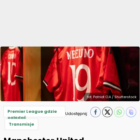
fot. Patriot O.A / Shutterstock
Premier League gdzie
Udostępnij:
oglądać
Transmisje