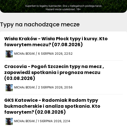
Typy na nachodzące mecze
Wisła Kraków - Wisła Płock typy i kursy. Kto
faworytem meczu? (07.08.2026)
MICHAŁ BOSAK / 6 SIERPNIA 2026, 22:52
Cracovia - Pogoń Szczecin typy na mecz ,
zapowiedź spotkania i prognoza meczu
(03.08.2026)
MICHAŁ BOSAK / 2 SIERPNIA 2026, 20:56
GKS Katowice - Radomiak Radom typy
bukmacherskie i analiza spotkania. Kto
faworytem? (02.08.2026)
MICHAŁ BOSAK / 1 SIERPNIA 2026, 22:14