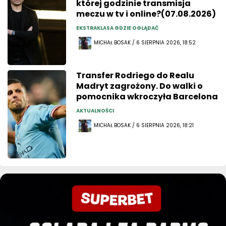
której godzinie transmisja
meczu w tv i online?(07.08.2026)
EKSTRAKLASA GDZIE OGLĄDAĆ
MICHAŁ BOSAK / 6 SIERPNIA 2026, 18:52
Transfer Rodriego do Realu
Madryt zagrożony. Do walki o
pomocnika wkroczyła Barcelona
AKTUALNOŚCI
MICHAŁ BOSAK / 6 SIERPNIA 2026, 18:21