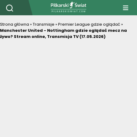
PiłkarskiSwiat.com
Strona główna
»
Transmisje
»
Premier League gdzie oglądać
»
Manchester United - Nottingham gdzie oglądać mecz na
żywo? Stream online, Transmisja TV (17.05.2026)