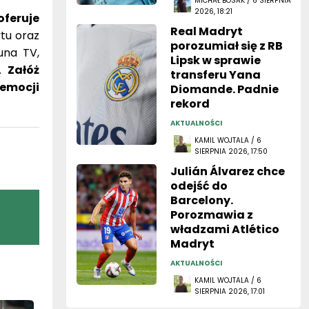
MICHAŁ BOSAK / 6 SIERPNIA
2026, 18:21
oferuje
Real Madryt
tu oraz
porozumiał się z RB
una TV,
Lipsk w sprawie
w.
Załóż
transferu Yana
 emocji
Diomande. Padnie
rekord
AKTUALNOŚCI
KAMIL WOJTALA / 6
SIERPNIA 2026, 17:50
Julián Álvarez chce
odejść do
Barcelony.
Porozmawia z
władzami Atlético
Madryt
AKTUALNOŚCI
KAMIL WOJTALA / 6
SIERPNIA 2026, 17:01