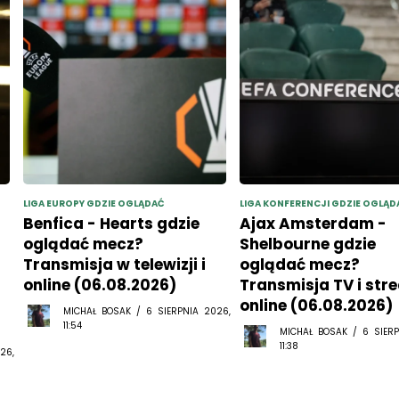
LIGA EUROPY GDZIE OGLĄDAĆ
LIGA KONFERENCJI GDZIE OGLĄD
Benfica - Hearts gdzie
Ajax Amsterdam -
oglądać mecz?
Shelbourne gdzie
Transmisja w telewizji i
oglądać mecz?
online (06.08.2026)
Transmisja TV i str
online (06.08.2026)
MICHAŁ BOSAK / 6 SIERPNIA 2026,
11:54
MICHAŁ BOSAK / 6 SIERP
11:38
26,