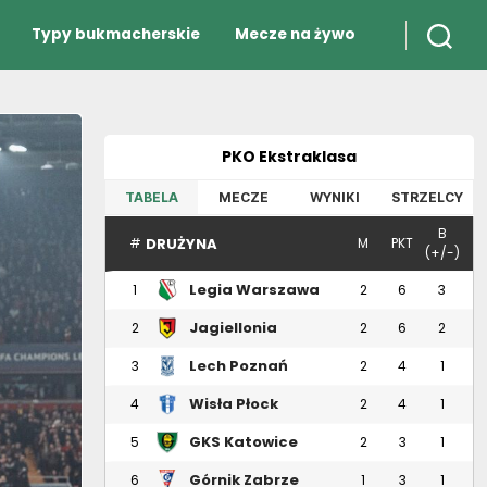
Typy bukmacherskie
Mecze na żywo
PKO Ekstraklasa
TABELA
MECZE
WYNIKI
STRZELCY
B
DRUŻYNA
#
M
PKT
(+/-)
Legia Warszawa
1
2
6
3
Jagiellonia
2
2
6
2
Białystok
Lech Poznań
3
2
4
1
Wisła Płock
4
2
4
1
GKS Katowice
5
2
3
1
Górnik Zabrze
6
1
3
1