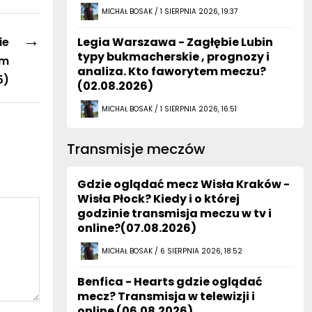
MICHAŁ BOSAK / 1 SIERPNIA 2026, 19:37
→
ie
Legia Warszawa - Zagłębie Lubin
typy bukmacherskie , prognozy i
am
analiza. Kto faworytem meczu?
5)
(02.08.2026)
MICHAŁ BOSAK / 1 SIERPNIA 2026, 16:51
Transmisje meczów
Gdzie oglądać mecz Wisła Kraków -
Wisła Płock? Kiedy i o której
godzinie transmisja meczu w tv i
online?(07.08.2026)
MICHAŁ BOSAK / 6 SIERPNIA 2026, 18:52
Benfica - Hearts gdzie oglądać
mecz? Transmisja w telewizji i
online (06.08.2026)