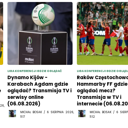
LIGA KONFERENCJI GDZIE OGLĄDAĆ
LIGA KONFERENCJI GDZIE OGLĄD
Dynamo Kijów -
Raków Częstochowa
Karabach Agdam gdzie
Hammarby FF gdzie
e
oglądać? Transmisja TV i
oglądać mecz?
serwisy online
Transmisja w TV i
(06.08.2026)
internecie (06.08.2
26,
MICHAŁ BOSAK / 6 SIERPNIA 2026,
MICHAŁ BOSAK / 6 SIERP
11:17
11:12