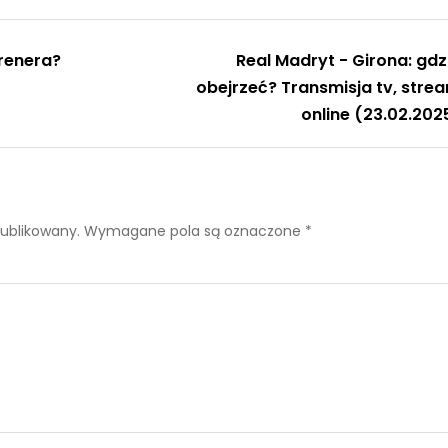
renera?
Real Madryt - Girona: gdz
obejrzeć? Transmisja tv, stre
online (23.02.202
publikowany.
Wymagane pola są oznaczone
*