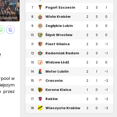
Pogoń Szczecin
7
2
3
1
Wisła Kraków
8
2
3
0
 FC Liverpool
Zagłębie Lubin
9
2
3
0
Śląsk Wrocław
10
2
3
0
Piast Gliwice
11
2
3
-1
e
Radomiak Radom
12
2
3
-1
Widzew Łódź
13
2
2
0
Motor Lublin
14
2
1
-1
rpool w
Cracovia
15
2
1
-2
iejszym
Korona Kielce
16
1
0
-1
o przez
Raków
17
2
0
-2
Częstochowa
Wieczysta Kraków
18
2
0
-2