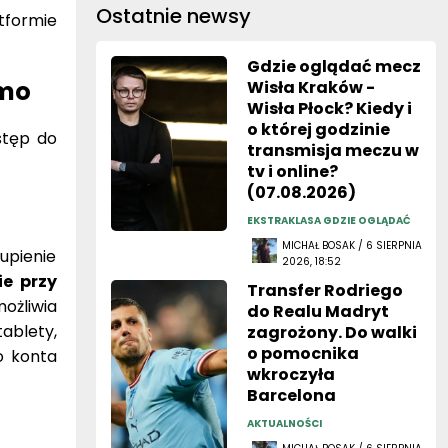
Ostatnie newsy
formie
Gdzie oglądać mecz
rmo
Wisła Kraków -
Wisła Płock? Kiedy i
o której godzinie
stęp do
transmisja meczu w
tv i online?
(07.08.2026)
EKSTRAKLASA GDZIE OGLĄDAĆ
MICHAŁ BOSAK / 6 SIERPNIA
upienie
2026, 18:52
ie przy
Transfer Rodriego
możliwia
do Realu Madryt
tablety,
zagrożony. Do walki
o pomocnika
o konta
wkroczyła
Barcelona
AKTUALNOŚCI