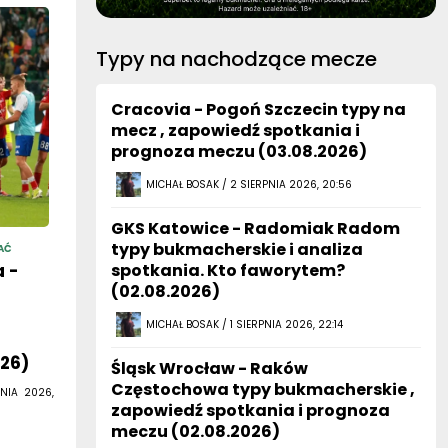
Typy na nachodzące mecze
Cracovia - Pogoń Szczecin typy na
mecz , zapowiedź spotkania i
prognoza meczu (03.08.2026)
MICHAŁ BOSAK / 2 SIERPNIA 2026, 20:56
GKS Katowice - Radomiak Radom
typy bukmacherskie i analiza
AĆ
 -
spotkania. Kto faworytem?
(02.08.2026)
MICHAŁ BOSAK / 1 SIERPNIA 2026, 22:14
026)
Śląsk Wrocław - Raków
Częstochowa typy bukmacherskie ,
NIA 2026,
zapowiedź spotkania i prognoza
meczu (02.08.2026)