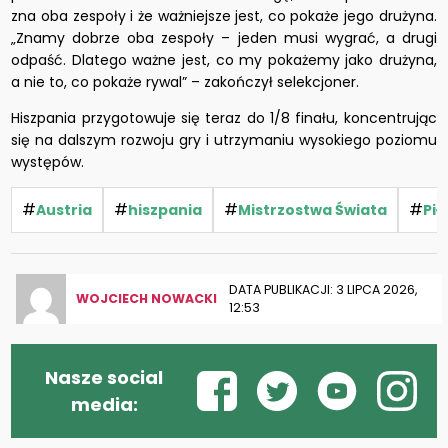
zna oba zespoły i że ważniejsze jest, co pokaże jego drużyna.
„Znamy dobrze oba zespoły – jeden musi wygrać, a drugi
odpaść. Dlatego ważne jest, co my pokażemy jako drużyna,
a nie to, co pokaże rywal” – zakończył selekcjoner.
Hiszpania przygotowuje się teraz do 1/8 finału, koncentrując
się na dalszym rozwoju gry i utrzymaniu wysokiego poziomu
występów.
#
#
#
#
Austria
hiszpania
Mistrzostwa Świata
Pił
DATA PUBLIKACJI: 3 LIPCA 2026,
WOJCIECH NOWACKI
12:53
Nasze social
media: