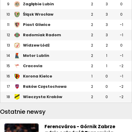
Zagłębie Lubin
9
2
3
0
Śląsk Wrocław
10
2
3
0
Piast Gliwice
11
2
3
-1
Radomiak Radom
12
2
3
-1
Widzew Łódź
13
2
2
0
Motor Lublin
14
2
1
-1
Cracovia
15
2
1
-2
Korona Kielce
16
1
0
-1
Raków Częstochowa
17
2
0
-2
Wieczysta Kraków
18
2
0
-2
Ostatnie newsy
Ferencváros - Górnik Zabrze