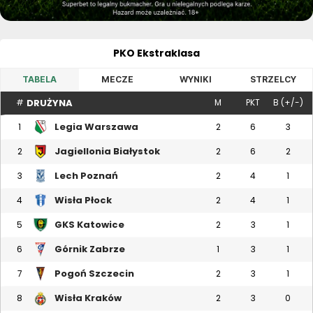
PKO Ekstraklasa
TABELA
MECZE
WYNIKI
STRZELCY
DRUŻYNA
#
M
PKT
B (+/-)
Legia Warszawa
1
2
6
3
Jagiellonia Białystok
2
2
6
2
Lech Poznań
3
2
4
1
Wisła Płock
4
2
4
1
GKS Katowice
5
2
3
1
Górnik Zabrze
6
1
3
1
Pogoń Szczecin
7
2
3
1
Wisła Kraków
8
2
3
0