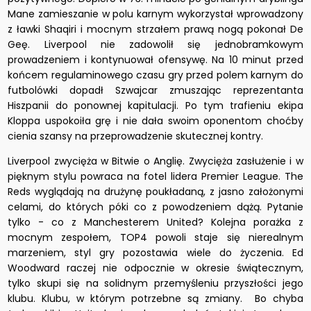
Mane zamieszanie w polu karnym wykorzystał wprowadzony
z ławki Shaqiri i mocnym strzałem prawą nogą pokonał De
Geę. Liverpool nie zadowolił się jednobramkowym
prowadzeniem i kontynuował ofensywę. Na 10 minut przed
końcem regulaminowego czasu gry przed polem karnym do
futbolówki dopadł Szwajcar zmuszając reprezentanta
Hiszpanii do ponownej kapitulacji. Po tym trafieniu ekipa
Kloppa uspokoiła grę i nie dała swoim oponentom choćby
cienia szansy na przeprowadzenie skutecznej kontry.
Liverpool zwycięża w Bitwie o Anglię. Zwycięża zasłużenie i w
pięknym stylu powraca na fotel lidera Premier League. The
Reds wyglądają na drużynę poukładaną, z jasno założonymi
celami, do których póki co z powodzeniem dążą. Pytanie
tylko - co z Manchesterem United? Kolejna porażka z
mocnym zespołem, TOP4 powoli staje się nierealnym
marzeniem, styl gry pozostawia wiele do życzenia. Ed
Woodward raczej nie odpocznie w okresie świątecznym,
tylko skupi się na solidnym przemyśleniu przyszłości jego
klubu. Klubu, w którym potrzebne są zmiany. Bo chyba