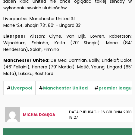
żaden kibic United nie chce oglądać takiej żenady w
wykonaniu swoich ulubieńców.
Liverpool vs. Manchester United 3:1
Mane ’24, Shaqiri 73’, 80’ – Lingard 33’
Liverpool
: Alisson; Clyne, Van Dijk, Lovren, Robertson;
Wijnaldum, Fabinho, Keita (70’ Shaqiri); Mane (84’
Henderson), Salah, Firmino
Manchester United:
De Gea; Darmian, Bailly, Lindelof; Dalot
(46’ Fellaini), Herrera (79’ Martial), Matić, Young; Lingard (85’
Mata), Lukaku, Rashford
#
#
#
Liverpool
Manchester United
premier league
DATA PUBLIKACJI: 16 GRUDNIA 2018,
MICHAŁ DOŁĘGA
19:27