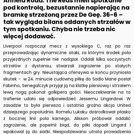
Anfield Road. The Reds mieli spotkanie
pod kontrolą, bezustannie napierając na
bramkę strzeżoną przez De Geę. 36-6 –
tak wygląda bilans oddanych strzałów w
tym spotkaniu. Chyba nie trzeba nic
więcej dodawać.
Liverpool rozpoczął mecz z wysokiego C, raz po raz
przeprowadzając dynamiczne ataki, za którymi środek pola
przyjezdnych zupełnie nie nadążał. Oddali kilka soczystych
strzałów z dystansu, stwarzali zagrożenie po stałych
fragmentach gry. Nieustająca ofensywa w końcu przyniosła
skutek - w 24. minucie cudowną piłkę do Sadio Mane posłał
Fabinho, Senegalczyk przyjął ją na klatkę piersiową i strzałem
lewą nogą pokonał golkipera gości. Nieoczekiwanie na to
trafienie udało się odpowiedzieć Jessemu Lingardowi. W
zasadzie to była pierwsza i ostatnia groźna akcja United
dzisiejszego popołudnia. Romelu Lukaku dośrodkował płasko
z bocznej linii pola karnego, Alisson próbował oddalić
zagrożenie, ale popełnił błąd, do piłki dopadł Lingard i
wpakował ją do siatki. Niespodziewana utrata prowadzenia