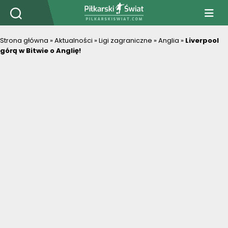
PiłkarskiSwiat.com
Strona główna
»
Aktualności
»
Ligi zagraniczne
»
Anglia
»
Liverpool
górą w Bitwie o Anglię!