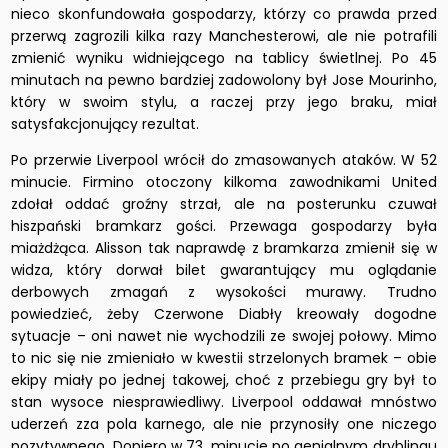
nieco skonfundowała gospodarzy, którzy co prawda przed
przerwą zagrozili kilka razy Manchesterowi, ale nie potrafili
zmienić wyniku widniejącego na tablicy świetlnej. Po 45
minutach na pewno bardziej zadowolony był Jose Mourinho,
który w swoim stylu, a raczej przy jego braku, miał
satysfakcjonujący rezultat.
Po przerwie Liverpool wrócił do zmasowanych ataków. W 52
minucie. Firmino otoczony kilkoma zawodnikami United
zdołał oddać groźny strzał, ale na posterunku czuwał
hiszpański bramkarz gości. Przewaga gospodarzy była
miażdżąca. Alisson tak naprawdę z bramkarza zmienił się w
widza, który dorwał bilet gwarantujący mu oglądanie
derbowych zmagań z wysokości murawy. Trudno
powiedzieć, żeby Czerwone Diabły kreowały dogodne
sytuacje – oni nawet nie wychodzili ze swojej połowy. Mimo
to nic się nie zmieniało w kwestii strzelonych bramek – obie
ekipy miały po jednej takowej, choć z przebiegu gry był to
stan wysoce niesprawiedliwy. Liverpool oddawał mnóstwo
uderzeń zza pola karnego, ale nie przynosiły one niczego
pozytywnego. Dopiero w 73. minucie po genialnym dryblingu