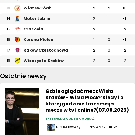
Widzew Łódź
13
2
2
0
Motor Lublin
14
2
1
-1
Cracovia
15
2
1
-2
Korona Kielce
16
1
0
-1
Raków Częstochowa
17
2
0
-2
Wieczysta Kraków
18
2
0
-2
Ostatnie newsy
Gdzie oglądać mecz Wisła
Kraków - Wisła Płock? Kiedy i o
której godzinie transmisja
meczu w tv i online?(07.08.2026)
EKSTRAKLASA GDZIE OGLĄDAĆ
MICHAŁ BOSAK / 6 SIERPNIA 2026, 18:52