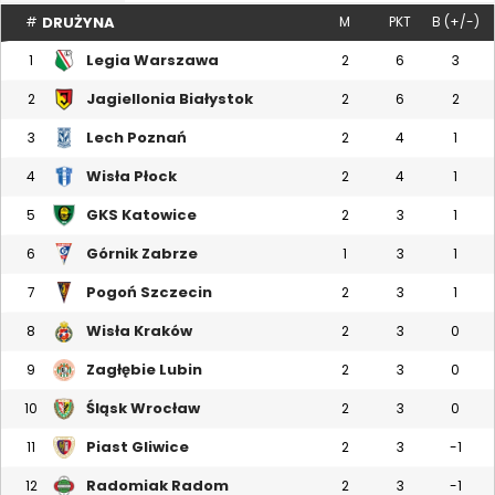
DRUŻYNA
#
M
PKT
B (+/-)
Legia Warszawa
1
2
6
3
Jagiellonia Białystok
2
2
6
2
Lech Poznań
3
2
4
1
Wisła Płock
4
2
4
1
GKS Katowice
5
2
3
1
Górnik Zabrze
6
1
3
1
Pogoń Szczecin
7
2
3
1
Wisła Kraków
8
2
3
0
Zagłębie Lubin
9
2
3
0
Śląsk Wrocław
10
2
3
0
Piast Gliwice
11
2
3
-1
Radomiak Radom
12
2
3
-1