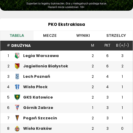
PKO Ekstraklasa
TABELA
MECZE
WYNIKI
STRZELCY
DRUŻYNA
#
M
PKT
B (+/-)
Legia Warszawa
1
2
6
3
Jagiellonia Białystok
2
2
6
2
Lech Poznań
3
2
4
1
Wisła Płock
4
2
4
1
GKS Katowice
5
2
3
1
Górnik Zabrze
6
1
3
1
Pogoń Szczecin
7
2
3
1
Wisła Kraków
8
2
3
0