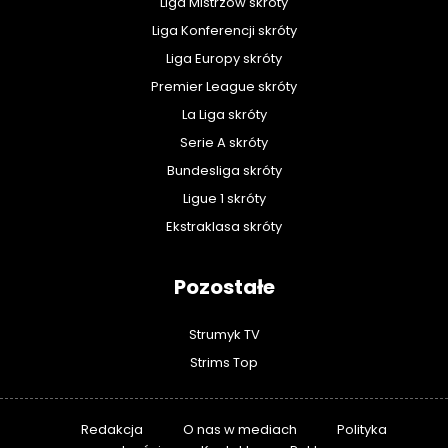
Liga Mistrzów skróty
Liga Konferencji skróty
Liga Europy skróty
Premier League skróty
La Liga skróty
Serie A skróty
Bundesliga skróty
Ligue 1 skróty
Ekstraklasa skróty
Pozostałe
Strumyk TV
Strims Top
Redakcja
O nas w mediach
Polityka