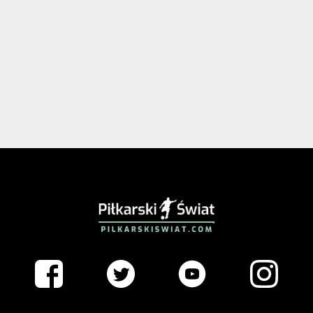
PIŁKARSKISWIAT.COM