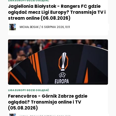
LIGA EUROPY GDZIE OGLĄDAĆ
Jagiellonia Białystok - Rangers FC gdzie
oglądać mecz Ligi Europy? Transmisja TV i
stream online (06.08.2026)
MICHAŁ BOSAK / 6 SIERPNIA 2026, 10:11
LIGA EUROPY GDZIE OGLĄDAĆ
Ferencváros - Górnik Zabrze gdzie
oglądać? Transmisja online i TV
(05.08.2026)