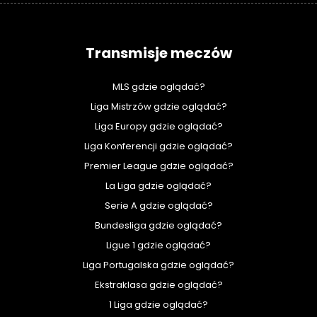
Transmisje meczów
MLS gdzie oglądać?
Liga Mistrzów gdzie oglądać?
Liga Europy gdzie oglądać?
Liga Konferencji gdzie oglądać?
Premier League gdzie oglądać?
La Liga gdzie oglądać?
Serie A gdzie oglądać?
Bundesliga gdzie oglądać?
Ligue 1 gdzie oglądać?
Liga Portugalska gdzie oglądać?
Ekstraklasa gdzie oglądać?
1 Liga gdzie oglądać?