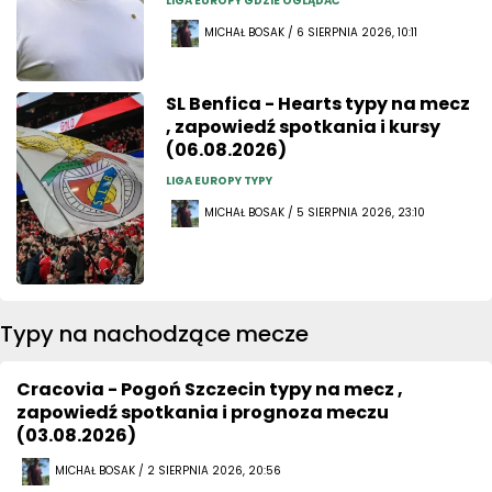
LIGA EUROPY GDZIE OGLĄDAĆ
MICHAŁ BOSAK / 6 SIERPNIA 2026, 10:11
SL Benfica - Hearts typy na mecz
, zapowiedź spotkania i kursy
(06.08.2026)
LIGA EUROPY TYPY
MICHAŁ BOSAK / 5 SIERPNIA 2026, 23:10
Typy na nachodzące mecze
Cracovia - Pogoń Szczecin typy na mecz ,
zapowiedź spotkania i prognoza meczu
(03.08.2026)
MICHAŁ BOSAK / 2 SIERPNIA 2026, 20:56