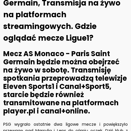
Germain, Transmisja na żywo
na platformach
streamingowych. Gdzie
oglądać mecze Ligue1?
Mecz AS Monaco - Paris Saint
Germain będzie można obejrzeć
na żywo w sobotę. Transmisję
spotkania przeprowadzą telewizje
Eleven Sports1 i Canal+Sport5,
starcie będzie również
transmitowane na platformach
player.pl i canal+online.
PSG wygrało ostatnie dwa ligowe mecze i powiększyło
przewagę nad Marsylią i Lens do ośmiu oczek. Dziś klub z