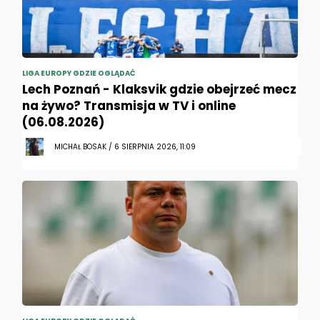
LIGA EUROPY GDZIE OGLĄDAĆ
Lech Poznań - Klaksvik gdzie obejrzeć mecz
na żywo? Transmisja w TV i online
(06.08.2026)
MICHAŁ BOSAK / 6 SIERPNIA 2026, 11:09