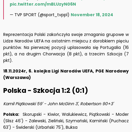
pic.twitter.com/mBLUzyN06N
— TVP SPORT (@sport_tvppl)
November 18, 2024
Reprezentacja Polski zakończyła swoje zmagania grupowe w
Lidze Narodów UEFA na ostatnim miejscu z dorobkiem pięciu
punktów. Na pierwszej pozycji uplasowała się Portugalia (16
pkt), a na drugim Chorwacja (8 pkt), a trzecim Szkocja (7
pkt).
18.11.2024r, 6. kolejka Ligi Narodów UEFA, PGE Narodowy
(Warszawa)
Polska - Szkocja 1:2 (0:1)
Kamil Piątkowski 59' - John McGinn 3', Robertson 90+3'
Polska:
Skorupski - Kiwior, Walukiewicz, Piątkowski - Moder
(Slisz 46') - Zalewski, Zieliński, Szymański, Kamiński (Puchacz
63') - Świderski (Urbański 75'), Buksa