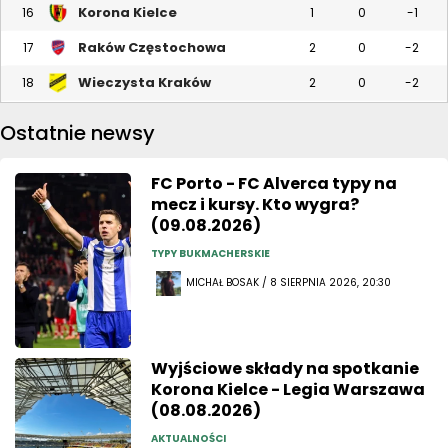
Korona Kielce
16
1
0
-1
Raków Częstochowa
17
2
0
-2
Wieczysta Kraków
18
2
0
-2
Ostatnie newsy
FC Porto - FC Alverca typy na
mecz i kursy. Kto wygra?
(09.08.2026)
TYPY BUKMACHERSKIE
MICHAŁ BOSAK / 8 SIERPNIA 2026, 20:30
Wyjściowe składy na spotkanie
Korona Kielce - Legia Warszawa
(08.08.2026)
AKTUALNOŚCI