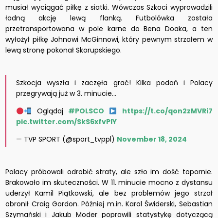
musiał wyciągać piłkę z siatki. Wówczas Szkoci wyprowadzili
ładną akcję lewą flanką. Futbolówka została
przetransportowana w pole karne do Bena Doaka, a ten
wyłożył piłkę Johnowi McGinnowi, który pewnym strzałem w
lewą stronę pokonał Skorupskiego.
Szkocja wyszła i zaczęła grać! Kilka podań i Polacy
przegrywają już w 3. minucie...
Oglądaj
#POLSCO
https://t.co/qon2zMVRi7
pic.twitter.com/SkS6xfvPlY
— TVP SPORT (@sport_tvppl)
November 18, 2024
Polacy próbowali odrobić straty, ale szło im dość topornie.
Brakowało im skuteczności. W 11. minucie mocno z dystansu
uderzył Kamil Piątkowski, ale bez problemów jego strzał
obronił Craig Gordon. Później m.in. Karol Świderski, Sebastian
Szymański i Jakub Moder poprawili statystykę dotyczącą