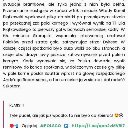
sytuacje bramkowe, ale tylko jedna z nich była celna.
Przełamanie nastąpiło w końcu w 59. minucie. Wtedy Kamil
Piątkowski wpakował piłkę do siatki po przepięknym strzale
po przekątnej zza pola karnego i wyrównał wynik na 1:1. Dla
Piątkowskiego to pierwszy gol w barwach seniorskiej kadry. W
65. minucie Skorupski wspaniałą interwencją uratował
Polaków przed stratą gola, zatrzymując strzał Dykesa. W
dalszej części spotkania było dużo walki po obu stronach, a
akcje obu drużyn były jeszcze zatrzymywane przed polem
karnym. Kiedy wydawało się, że Polska dowiezie wynik
remisowy do końca spotkania, w doliczonym czasie gry piłkę
w pole karne posłał Souttar wprost na głowę rozpędzonego
Andy'ego Robertsona , a ten umieścił ją w siatce i dał radość
Szkotom.
REMIS!!!
Tyle pudeł, ale jak już wpadło, to nie było co zbierać!
Oglądaj
#POLSCO
https://t.co/qon2zMVRi7