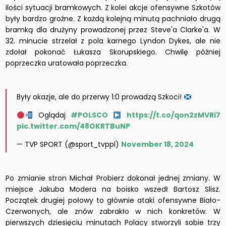
ilości sytuacji bramkowych. Z kolei akcje ofensywne Szkotów
były bardzo groźne. Z każdą kolejną minutą pachniało drugą
bramką dla drużyny prowadzonej przez Steve'a Clarke'a. W
32. minucie strzelał z pola karnego Lyndon Dykes, ale nie
zdołał pokonać Łukasza Skorupskiego. Chwilę później
poprzeczka uratowała poprzeczka.
Były okazje, ale do przerwy 1:0 prowadzą Szkoci!
Oglądaj
#POLSCO
https://t.co/qon2zMVRi7
pic.twitter.com/48OKRTBuNP
— TVP SPORT (@sport_tvppl)
November 18, 2024
Po zmianie stron Michał Probierz dokonał jednej zmiany. W
miejsce Jakuba Modera na boisko wszedł Bartosz Slisz.
Początek drugiej połowy to głównie ataki ofensywne Biało-
Czerwonych, ale znów zabrakło w nich konkretów. W
pierwszych dziesięciu minutach Polacy stworzyli sobie trzy