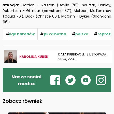
Szkocja:
Gordon - Ralston (Devlin 76'), Souttar, Hanley,
Robertson - Gilmour (Armstrong 87'), McLean, McTominay
(Gauld 76'), Doak (Christie 66'), McGinn - Dykes (Shankland
66')
#
#
#
#
liga narodów
piłka nożna
polska
reprezen
DATA PUBLIKACJI: 18 LISTOPADA
KAROLINA KUREK
2024, 22:43
Nasze social
media:
Zobacz również