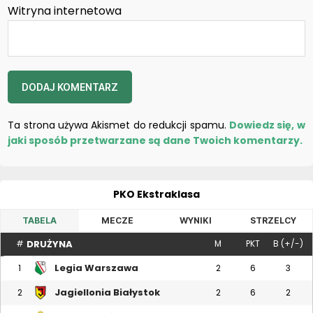
Witryna internetowa
Ta strona używa Akismet do redukcji spamu.
Dowiedz się, w
jaki sposób przetwarzane są dane Twoich komentarzy.
PKO Ekstraklasa
TABELA
MECZE
WYNIKI
STRZELCY
DRUŻYNA
#
M
PKT
B (+/-)
Legia Warszawa
1
2
6
3
Jagiellonia Białystok
2
2
6
2