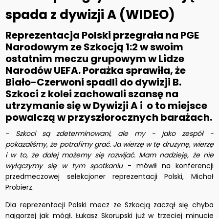
spada z dywizji A (WIDEO)
Reprezentacja Polski przegrała na PGE
Narodowym ze Szkocją 1:2 w swoim
ostatnim meczu grupowym w Lidze
Narodów UEFA. Porażka sprawiła, że
Biało-Czerwoni spadli do dywizji B.
Szkoci z kolei zachowali szansę na
utrzymanie się w Dywizji A i o to miejsce
powalczą w przyszłorocznych barażach.
-
Szkoci są zdeterminowani, ale my - jako zespół -
pokazaliśmy, że potrafimy grać. Ja wierzę w tę drużynę, wierzę
i w to, że dalej możemy się rozwijać. Mam nadzieję, że nie
wyłączymy się w tym spotkaniu
- mówił na konferencji
przedmeczowej selekcjoner reprezentacji Polski, Michał
Probierz.
Dla reprezentacji Polski mecz ze Szkocją zaczął się chyba
najgorzej jak mógł. Łukasz Skorupski już w trzeciej minucie