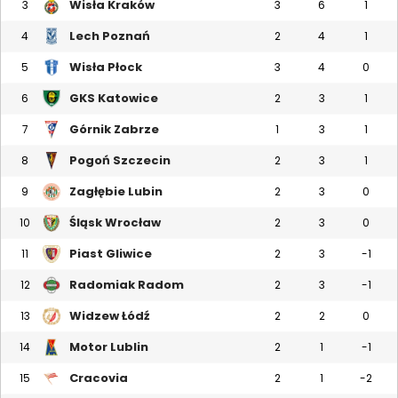
Wisła Kraków
3
3
6
1
Lech Poznań
4
2
4
1
Wisła Płock
5
3
4
0
GKS Katowice
6
2
3
1
Górnik Zabrze
7
1
3
1
Pogoń Szczecin
8
2
3
1
Zagłębie Lubin
9
2
3
0
Śląsk Wrocław
10
2
3
0
Piast Gliwice
11
2
3
-1
Radomiak Radom
12
2
3
-1
Widzew Łódź
13
2
2
0
Motor Lublin
14
2
1
-1
Cracovia
15
2
1
-2