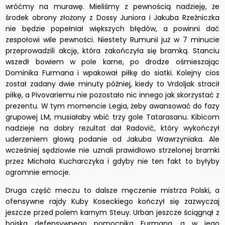
wróćmy na murawę. Mieliśmy z pewnością nadzieję, że
środek obrony złożony z Dossy Juniora i Jakuba Rzeźniczka
nie będzie popełniał większych błędów, a powinni dać
zespołowi wile pewności. Niestety Rumunii już w 7 minucie
przeprowadzili akcję, która zakończyła się bramką. Stanciu
wszedł bowiem w pole karne, po drodze ośmieszając
Dominika Furmana i wpakował piłkę do siatki. Kolejny cios
został zadany dwie minuty później, kiedy to Vrdoljak stracił
piłkę, a Pivovariemu nie pozostało nic innego jak skorzystać z
prezentu. W tym momencie Legia, żeby awansować do fazy
grupowej LM, musiałaby wbić trzy gole Tatarasanu. Kibicom
nadzieje na dobry rezultat dał Radović, który wykończył
uderzeniem głową podanie od Jakuba Wawrzyniaka. Ale
wcześniej sędziowie nie uznali prawidłowo strzelonej bramki
przez Michała Kucharczyka i gdyby nie ten fakt to byłyby
ogromnie emocje.
Druga część meczu to dalsze męczenie mistrza Polski, a
ofensywne rajdy Kuby Koseckiego kończył się zazwyczaj
jeszcze przed polem karnym Steuy. Urban jeszcze ściągnął z
boiska defensywnego pomocnika Furmana, a w jego