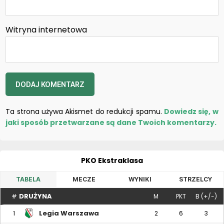
Witryna internetowa
Ta strona używa Akismet do redukcji spamu.
Dowiedz się, w
jaki sposób przetwarzane są dane Twoich komentarzy.
PKO Ekstraklasa
TABELA
MECZE
WYNIKI
STRZELCY
DRUŻYNA
#
M
PKT
B (+/-)
Legia Warszawa
1
2
6
3