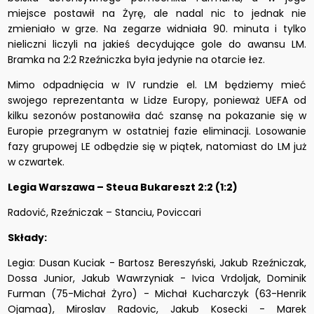
miejsce postawił na Żyrę, ale nadal nic to jednak nie
zmieniało w grze. Na zegarze widniała 90. minuta i tylko
nieliczni liczyli na jakieś decydujące gole do awansu LM.
Bramka na 2:2 Rzeźniczka była jedynie na otarcie łez.
Mimo odpadnięcia w IV rundzie el. LM będziemy mieć
swojego reprezentanta w Lidze Europy, ponieważ UEFA od
kilku sezonów postanowiła dać szansę na pokazanie się w
Europie przegranym w ostatniej fazie eliminacji. Losowanie
fazy grupowej LE odbędzie się w piątek, natomiast do LM już
w czwartek.
Legia Warszawa – Steua Bukareszt 2:2 (1:2)
Radović, Rzeźniczak – Stanciu, Poviccari
Składy:
Legia: Dusan Kuciak - Bartosz Bereszyński, Jakub Rzeźniczak,
Dossa Junior, Jakub Wawrzyniak - Ivica Vrdoljak, Dominik
Furman (75-Michał Żyro) - Michał Kucharczyk (63-Henrik
Ojamaa), Miroslav Radovic, Jakub Kosecki - Marek