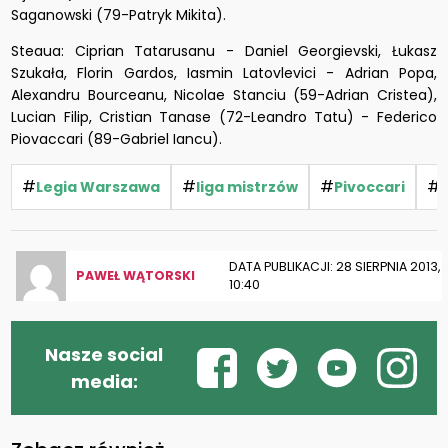
Saganowski (79-Patryk Mikita).
Steaua: Ciprian Tatarusanu - Daniel Georgievski, Łukasz
Szukała, Florin Gardos, Iasmin Latovlevici - Adrian Popa,
Alexandru Bourceanu, Nicolae Stanciu (59-Adrian Cristea),
Lucian Filip, Cristian Tanase (72-Leandro Tatu) - Federico
Piovaccari (89-Gabriel Iancu).
#
#
#
#
Legia Warszawa
liga mistrzów
Pivoccari
DATA PUBLIKACJI: 28 SIERPNIA 2013,
PAWEŁ WĄTORSKI
10:40
Nasze social
media: