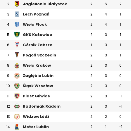
Jagiellonia Białystok
2
2
6
2
Lech Poznań
3
2
4
1
Wisła Płock
4
2
4
1
GKS Katowice
5
2
3
1
Górnik Zabrze
6
1
3
1
Pogoń Szczecin
7
2
3
1
Wisła Kraków
8
2
3
0
Zagłębie Lubin
9
2
3
0
Śląsk Wrocław
10
2
3
0
Piast Gliwice
11
2
3
-1
Radomiak Radom
12
2
3
-1
Widzew Łódź
13
2
2
0
Motor Lublin
14
2
1
-1