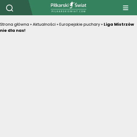
PiłkarskiSwiat.com
Strona główna
»
Aktualności
»
Europejskie puchary
»
Liga Mistrzów
nie dla nas!