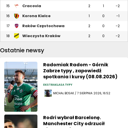
Cracovia
15
2
1
-2
Korona Kielce
16
1
0
-1
Raków Częstochowa
17
2
0
-2
Wieczysta Kraków
18
2
0
-2
Ostatnie newsy
Radomiak Radom - Górnik
Zabrze typy , zapowiedź
spotkania i kursy (08.08.2026)
EKSTRAKLASA TYPY
MICHAŁ BOSAK / 7 SIERPNIA 2026, 16:52
Rodri wybrał Barcelonę.
Manchester City odrzucił