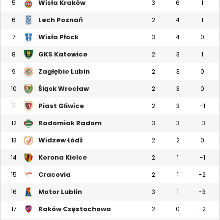
Wisła Kraków
5
3
6
1
Lech Poznań
6
2
4
1
Wisła Płock
7
3
4
0
GKS Katowice
8
2
3
1
Zagłębie Lubin
9
2
3
0
Śląsk Wrocław
10
2
3
0
Piast Gliwice
11
2
3
-1
Radomiak Radom
12
3
3
-3
Widzew Łódź
13
2
2
0
Korona Kielce
14
2
1
-1
Cracovia
15
2
1
-2
Motor Lublin
16
3
1
-3
Raków Częstochowa
17
2
0
-2