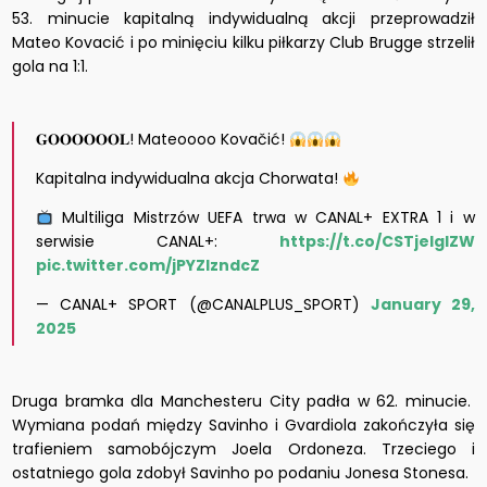
53. minucie kapitalną indywidualną akcji przeprowadził
Mateo Kovacić i po minięciu kilku piłkarzy Club Brugge strzelił
gola na 1:1.
𝐆𝐎𝐎𝐎𝐎𝐎𝐎𝐋! Mateoooo Kovačić!
Kapitalna indywidualna akcja Chorwata!
Multiliga Mistrzów UEFA trwa w CANAL+ EXTRA 1 i w
serwisie CANAL+:
https://t.co/CSTjelglZW
pic.twitter.com/jPYZIzndcZ
— CANAL+ SPORT (@CANALPLUS_SPORT)
January 29,
2025
Druga bramka dla Manchesteru City padła w 62. minucie.
Wymiana podań między Savinho i Gvardiola zakończyła się
trafieniem samobójczym Joela Ordoneza. Trzeciego i
ostatniego gola zdobył Savinho po podaniu Jonesa Stonesa.