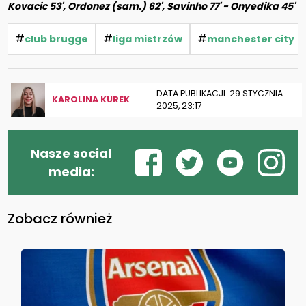
Kovacic 53', Ordonez (sam.) 62', Savinho 77' - Onyedika 45'
#
#
#
club brugge
liga mistrzów
manchester city
DATA PUBLIKACJI: 29 STYCZNIA
KAROLINA KUREK
2025, 23:17
Nasze social
media:
Zobacz również