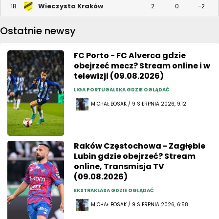
Wieczysta Kraków
18
2
0
-2
Ostatnie newsy
FC Porto - FC Alverca gdzie
obejrzeć mecz? Stream online i w
telewizji (09.08.2026)
LIGA PORTUGALSKA GDZIE OGLĄDAĆ
MICHAŁ BOSAK / 9 SIERPNIA 2026, 9:12
Raków Częstochowa - Zagłębie
Lubin gdzie obejrzeć? Stream
online, Transmisja TV
(09.08.2026)
EKSTRAKLASA GDZIE OGLĄDAĆ
MICHAŁ BOSAK / 9 SIERPNIA 2026, 6:58