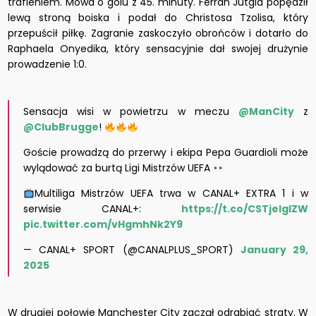
trafieniem. Mowa o golu z 45. minuty. Ferran Jutgla popędził
lewą stroną boiska i podał do Christosa Tzolisa, który
przepuścił piłkę. Zagranie zaskoczyło obrońców i dotarło do
Raphaela Onyedika, który sensacyjnie dał swojej drużynie
prowadzenie 1:0.
Sensacja wisi w powietrzu w meczu
@ManCity
z
@ClubBrugge
!
Goście prowadzą do przerwy i ekipa Pepa Guardioli może
wylądować za burtą Ligi Mistrzów UEFA
Multiliga Mistrzów UEFA trwa w CANAL+ EXTRA 1 i w
serwisie CANAL+:
https://t.co/CSTjelglZW
pic.twitter.com/vHgmhNk2Y9
— CANAL+ SPORT (@CANALPLUS_SPORT)
January 29,
2025
W drugiej połowie Manchester City zaczął odrabiać straty. W