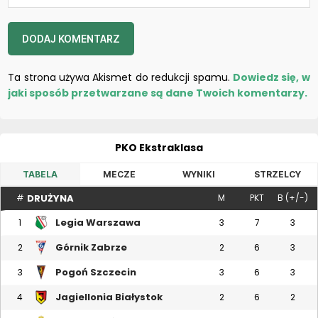
Ta strona używa Akismet do redukcji spamu.
Dowiedz się, w
jaki sposób przetwarzane są dane Twoich komentarzy.
PKO Ekstraklasa
TABELA
MECZE
WYNIKI
STRZELCY
DRUŻYNA
#
M
PKT
B (+/-)
Legia Warszawa
1
3
7
3
Górnik Zabrze
2
2
6
3
Pogoń Szczecin
3
3
6
3
Jagiellonia Białystok
4
2
6
2