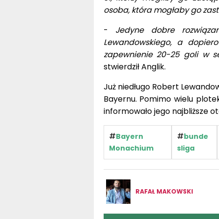
osoba, która mogłaby go zast
-
Jedyne dobre rozwiąza
Lewandowskiego, a dopier
zapewnienie 20-25 goli w s
stwierdził Anglik.
Już niedługo Robert Lewandows
Bayernu. Pomimo wielu plotek
informowało jego najbliższe ot
#
#
Bayern
bunde
Monachium
sliga
RAFAŁ MAKOWSKI