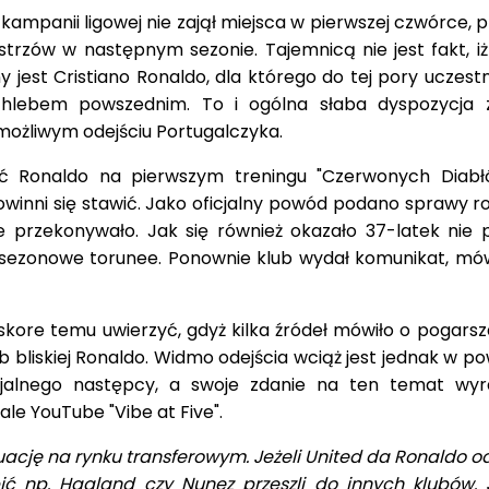
kampanii ligowej nie zajął miejsca w pierwszej czwórce, 
strzów w następnym sezonie. Tajemnicą nie jest fakt, iż
jest Cristiano Ronaldo, dla którego do tej pory uczestn
hlebem powszednim. To i ogólna słaba dyspozycja 
możliwym odejściu Portugalczyka.
ść Ronaldo na pierwszym treningu "Czerwonych Diabł
inni się stawić. Jako oficjalny powód podano sprawy ro
e przekonywało. Jak się również okazało 37-latek nie p
edsezonowe torunee. Ponownie klub wydał komunikat, mó
kore temu uwierzyć, gdyż kilka źródeł mówiło o pogars
ób bliskiej Ronaldo. Widmo odejścia wciąż jest jednak w po
jalnego następcy, a swoje zdanie na ten temat wyra
le YouTube "Vibe at Five".
tuację na rynku transferowym. Jeżeli United da Ronaldo o
pić np. Haaland czy Nunez przeszli do innych klubów.