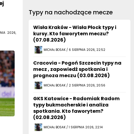
ej
Typy na nachodzące mecze
Wisła Kraków - Wisła Płock typy i
kursy. Kto faworytem meczu?
NIA 2026,
(07.08.2026)
MICHAŁ BOSAK / 6 SIERPNIA 2026, 22:52
Cracovia - Pogoń Szczecin typy na
mecz , zapowiedź spotkania i
prognoza meczu (03.08.2026)
MICHAŁ BOSAK / 2 SIERPNIA 2026, 20:56
GKS Katowice - Radomiak Radom
typy bukmacherskie i analiza
spotkania. Kto faworytem?
(02.08.2026)
MICHAŁ BOSAK / 1 SIERPNIA 2026, 22:14