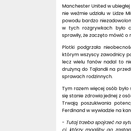
Manchester United w ubiegłej 
nie weźmie udziału w Lidze Mi
powodu bardzo niezadowolony 
w tych rozgrywkach było c
sprawiły, że zaczęto mówić o 
Plotki podgrzała nieobecno
którym wszyscy zawodnicy pow
lecz wielu fanów nadal to ni
drużyną do Tajlandii na prz
sprawach rodzinnych.
Tym razem więcej osób było s
się stanie zdrowia jednej z os
Trwają poszukiwania potenc
Ferdinand w wywiadzie na kana
-
Tutaj trzeba spojrzeć na sy
ci, którzy mogliby go zastą