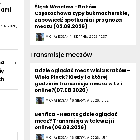
.
Śląsk Wrocław - Raków
zami
Częstochowa typy bukmacherskie ,
zapowiedź spotkania i prognoza
meczu (02.08.2026)
PNIA 2026,
MICHAŁ BOSAK / 1 SIERPNIA 2026, 19:37
Transmisje meczów
→
na
Gdzie oglądać mecz Wisła Kraków -
ię
Wisła Płock? Kiedy i o której
ch
godzinie transmisja meczu w tv i
online?(07.08.2026)
MICHAŁ BOSAK / 6 SIERPNIA 2026, 18:52
Benfica - Hearts gdzie oglądać
mecz? Transmisja w telewizji i
online (06.08.2026)
MICHAŁ BOSAK / 6 SIERPNIA 2026, 11:54