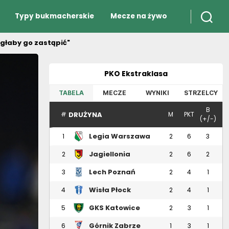
Typy bukmacherskie
Mecze na żywo
głaby go zastąpić"
PKO Ekstraklasa
TABELA
MECZE
WYNIKI
STRZELCY
B
DRUŻYNA
#
M
PKT
(+/-)
Legia Warszawa
1
2
6
3
Jagiellonia
2
2
6
2
Białystok
Lech Poznań
3
2
4
1
Wisła Płock
4
2
4
1
GKS Katowice
5
2
3
1
Górnik Zabrze
6
1
3
1