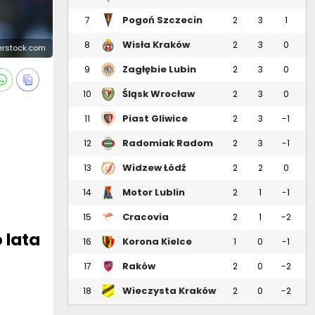
Pogoń Szczecin
7
2
3
1
Wisła Kraków
8
2
3
0
tterstock.com
Zagłębie Lubin
9
2
3
0
Śląsk Wrocław
10
2
3
0
Piast Gliwice
11
2
3
-1
Radomiak Radom
12
2
3
-1
Widzew Łódź
13
2
2
0
Motor Lublin
14
2
1
-1
Cracovia
15
2
1
-2
 lata
Korona Kielce
16
1
0
-1
Raków
17
2
0
-2
Częstochowa
Wieczysta Kraków
18
2
0
-2