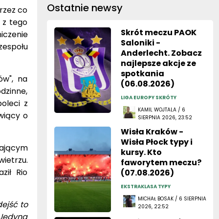
Ostatnie newsy
przez co
 z tego
Skrót meczu PAOK
iczenie
Saloniki -
zespołu
Anderlecht. Zobacz
najlepsze akcje ze
spotkania
ów", na
(06.08.2026)
dzinne,
LIGA EUROPY SKRÓTY
oleci z
KAMIL WOJTALA / 6
wiący o
SIERPNIA 2026, 23:52
Wisła Kraków -
Wisła Płock typy i
zającym
kursy. Kto
wietrzu.
faworytem meczu?
ził Rio
(07.08.2026)
EKSTRAKLASA TYPY
MICHAŁ BOSAK / 6 SIERPNIA
dejść to
2026, 22:52
 Jedyna