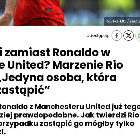
fot. Fot. MDI / shu
Udostępnij:
 zamiast Ronaldo w
 United? Marzenie Rio
„Jedyna osoba, która
zastąpić”
Ronaldo z Manchesteru United już tego
dziej prawdopodobne. Jak twierdzi Rio
przypadku zastąpić go mógłby tylko
i.