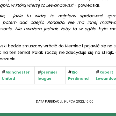
ąpić, w którą wierzę to Lewandowski
- powiedział.
nie, jakie tu widzę to najpierw spróbować spro
o potem dać odejść Ronaldo. Nie ma innej możliwo
ezonie. Nie uważam jednak, żeby to w ogóle było mo
ki będzie zmuszony wrócić do Niemiec i pojawić się na t
 na ten temat Polak raczej nie zdecyduje się na strajk,
oczenie.
#
#
#
#
Manchester
premier
Rio
Robert
United
league
Ferdinand
Lewandow
DATA PUBLIKACJI: 9 LIPCA 2022, 16:00