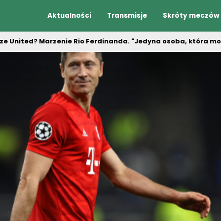
Aktualności
Transmisje
Skróty meczów
 United? Marzenie Rio Ferdinanda. "Jedyna osoba, która mo