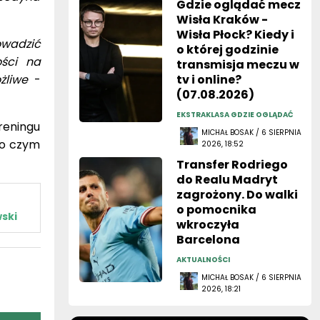
Gdzie oglądać mecz
Wisła Kraków -
Wisła Płock? Kiedy i
wadzić
o której godzinie
ści na
transmisja meczu w
żliwe
-
tv i online?
(07.08.2026)
EKSTRAKLASA GDZIE OGLĄDAĆ
reningu
MICHAŁ BOSAK / 6 SIERPNIA
 o czym
2026, 18:52
Transfer Rodriego
do Realu Madryt
zagrożony. Do walki
o pomocnika
ski
wkroczyła
Barcelona
AKTUALNOŚCI
MICHAŁ BOSAK / 6 SIERPNIA
2026, 18:21