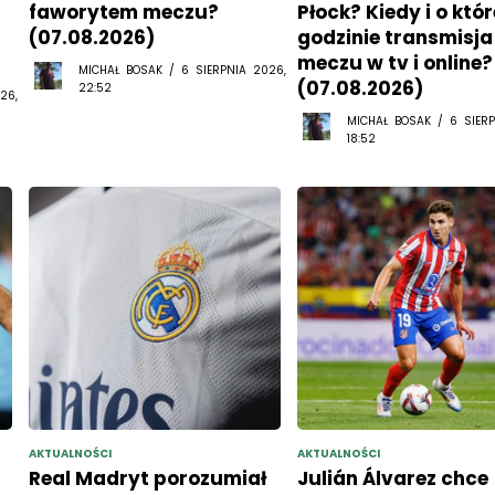
faworytem meczu?
Płock? Kiedy i o któr
(07.08.2026)
godzinie transmisja
meczu w tv i online?
MICHAŁ BOSAK / 6 SIERPNIA 2026,
(07.08.2026)
22:52
26,
MICHAŁ BOSAK / 6 SIERP
18:52
AKTUALNOŚCI
AKTUALNOŚCI
Real Madryt porozumiał
Julián Álvarez chce