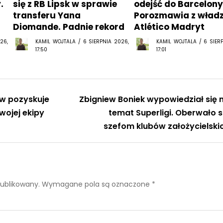
.
się z RB Lipsk w sprawie
odejść do Barcelony
transferu Yana
Porozmawia z wład
Diomande. Padnie rekord
Atlético Madryt
26,
KAMIL WOJTALA / 6 SIERPNIA 2026,
KAMIL WOJTALA / 6 SIER
17:50
17:01
ów pozyskuje
Zbigniew Boniek wypowiedział się 
wojej ekipy
temat Superligi. Oberwało s
szefom klubów założycielski
publikowany.
Wymagane pola są oznaczone
*