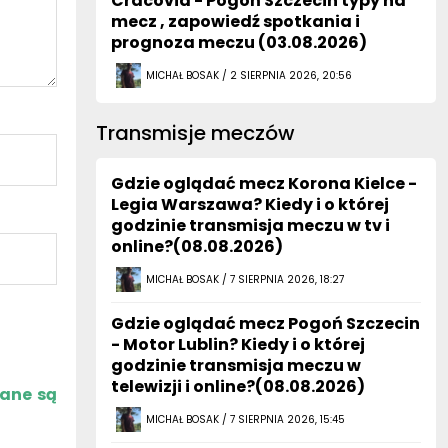
Cracovia - Pogoń Szczecin typy na
mecz , zapowiedź spotkania i
prognoza meczu (03.08.2026)
MICHAŁ BOSAK / 2 SIERPNIA 2026, 20:56
Transmisje meczów
Gdzie oglądać mecz Korona Kielce -
Legia Warszawa? Kiedy i o której
godzinie transmisja meczu w tv i
online?(08.08.2026)
MICHAŁ BOSAK / 7 SIERPNIA 2026, 18:27
Gdzie oglądać mecz Pogoń Szczecin
- Motor Lublin? Kiedy i o której
godzinie transmisja meczu w
telewizji i online?(08.08.2026)
zane są
MICHAŁ BOSAK / 7 SIERPNIA 2026, 15:45