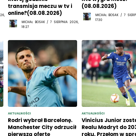
transmisja meczu w tv i
(08.08.2026)
online?(08.08.2026)
26,
MICHAŁ BOSAK / 7 SIERP
17:30
MICHAŁ BOSAK / 7 SIERPNIA 2026,
18:27
AKTUALNOŚCI
AKTUALNOŚCI
Rodri wybrał Barcelonę.
Vinicius Junior zost
Manchester City odrzucił
Realu Madryt do 20
pierwszą ofertę
roku. Przełom w spr