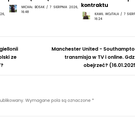
kontraktu
MICHAŁ BOSAK / 7 SIERPNIA 2026,
16:48
26,
KAMIL WOJTALA / 7 SIER
16:24
giellonii
Manchester United - Southampto
lski ze
transmisja w TV i online. Gdz
"?
obejrzeć? (16.01.202
publikowany.
Wymagane pola są oznaczone
*