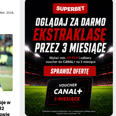
NIA 2026,
aje w
32
awie