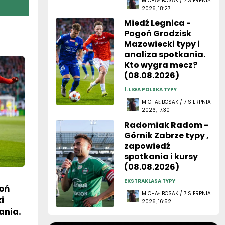
MICHAŁ BOSAK / 7 SIERPNIA
2026, 18:27
Miedź Legnica -
Pogoń Grodzisk
Mazowiecki typy i
analiza spotkania.
Kto wygra mecz?
(08.08.2026)
1. LIGA POLSKA TYPY
MICHAŁ BOSAK / 7 SIERPNIA
2026, 17:30
Radomiak Radom -
Górnik Zabrze typy ,
zapowiedź
spotkania i kursy
(08.08.2026)
EKSTRAKLASA TYPY
goń
MICHAŁ BOSAK / 7 SIERPNIA
i
2026, 16:52
ania.