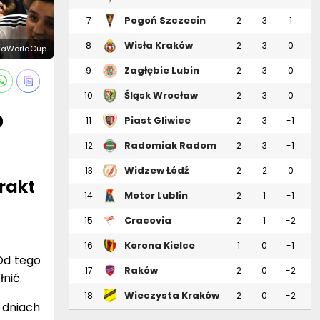
Pogoń Szczecin
7
2
3
1
Wisła Kraków
8
2
3
0
 FifaWorldCup
Zagłębie Lubin
9
2
3
0
Śląsk Wrocław
10
2
3
0
o
Piast Gliwice
11
2
3
-1
Radomiak Radom
12
2
3
-1
Widzew Łódź
13
2
2
0
trakt
Motor Lublin
14
2
1
-1
Cracovia
15
2
1
-2
Korona Kielce
16
1
0
-1
Od tego
Raków
17
2
0
-2
nić.
Częstochowa
Wieczysta Kraków
18
2
0
-2
 dniach