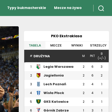
Typy bukmacherskie
Mecze na żywo
PKO Ekstraklasa
TABELA
MECZE
WYNIKI
STRZELCY
B
DRUŻYNA
#
M
PKT
(+/-)
Legia Warszawa
1
2
6
3
Jagiellonia
2
2
6
2
Białystok
Lech Poznań
3
2
4
1
Wisła Płock
4
2
4
1
GKS Katowice
5
2
3
1
Górnik Zabrze
6
1
3
1