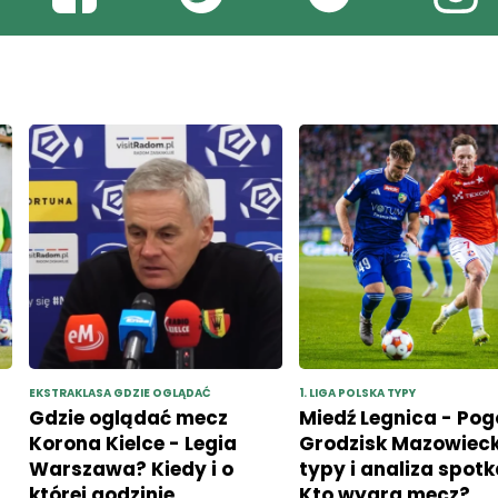
EKSTRAKLASA GDZIE OGLĄDAĆ
1. LIGA POLSKA TYPY
Gdzie oglądać mecz
Miedź Legnica - Po
Korona Kielce - Legia
Grodzisk Mazowieck
Warszawa? Kiedy i o
typy i analiza spotk
której godzinie
Kto wygra mecz?