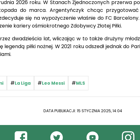
rudnia 2026 roku. W Stanach Zjednoczonych przerwa p
stopada do marca. Argentyńczyk chcąc przygotować
decyduje się na wypożyczenie właśnie do FC Barcelony.
zenie kariery ośmiokrotnego Zdobywcy Złotej Piłki.
rzez dwadzieścia lat, wliczając w to także drużyny młod
ię legendą piłki nożnej. W 2021 roku odszedł jednak do Par
iami.
#
#
#
mi
La Liga
Leo Messi
MLS
DATA PUBLIKACJI: 15 STYCZNIA 2025, 14:04