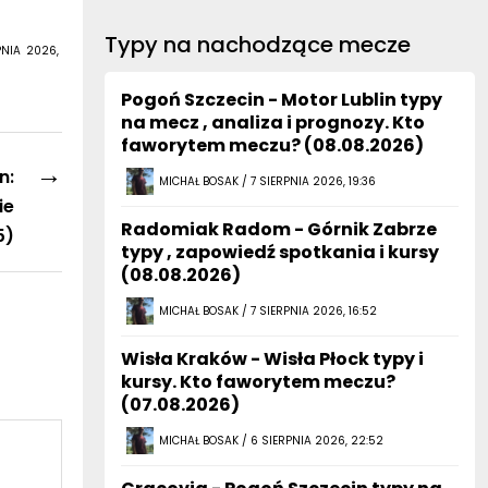
Typy na nachodzące mecze
PNIA 2026,
Pogoń Szczecin - Motor Lublin typy
na mecz , analiza i prognozy. Kto
faworytem meczu? (08.08.2026)
→
n:
MICHAŁ BOSAK / 7 SIERPNIA 2026, 19:36
ie
Radomiak Radom - Górnik Zabrze
5)
typy , zapowiedź spotkania i kursy
(08.08.2026)
MICHAŁ BOSAK / 7 SIERPNIA 2026, 16:52
Wisła Kraków - Wisła Płock typy i
kursy. Kto faworytem meczu?
(07.08.2026)
MICHAŁ BOSAK / 6 SIERPNIA 2026, 22:52