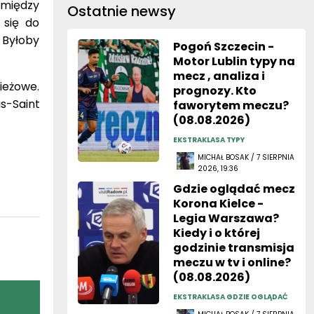
omiędzy
Ostatnie newsy
 się do
 Byłoby
Pogoń Szczecin -
Motor Lublin typy na
mecz , analiza i
zieżowe.
prognozy. Kto
is-Saint
faworytem meczu?
(08.08.2026)
EKSTRAKLASA TYPY
MICHAŁ BOSAK / 7 SIERPNIA
2026, 19:36
Gdzie oglądać mecz
Korona Kielce -
Legia Warszawa?
Kiedy i o której
godzinie transmisja
meczu w tv i online?
(08.08.2026)
EKSTRAKLASA GDZIE OGLĄDAĆ