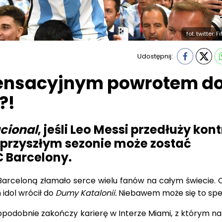
fot. twitter:
Udostępnij:
sensacyjnym powrotem d
?!
acional
, jeśli Leo Messi przedłuży kon
 przyszłym sezonie może zostać
 Barcelony.
Barceloną złamało serce wielu fanów na całym świecie. 
idol wrócił do
Dumy Katalonii.
Niebawem może się to speł
odobnie zakończy karierę w Interze Miami, z którym na