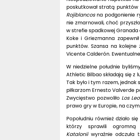
poskutkował stratą punktów z
Rojiblancos
na podgonienie r
nie zmarnowali, choć przyszł
w strefie spadkowej Granada dł
Koke i Griezmanna zapewnił p
punktów. Szansa na kolejne 
Vicente Calderón. Ewentualne 
W niedzielne południe byliśm
Athletic Bilbao składają się z
Tak było i tym razem, jednak 
piłkarzom Ernesto Valverde po 
Zwycięstwo pozwoliło
Los Le
prawo gry w Europie, na czym
Popołudniu również działo się
którzy sprawili ogromną
Katalonii
wyraźnie odczuła 