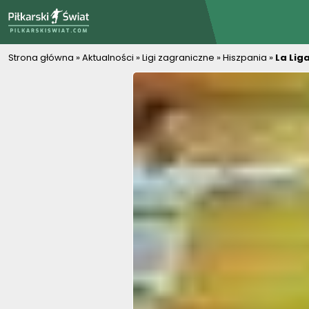
PiłkarskiSwiat.com
Strona główna
»
Aktualności
»
Ligi zagraniczne
»
Hiszpania
»
La Lig