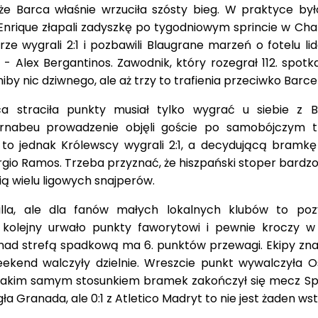
że Barca właśnie wrzuciła szósty bieg. W praktyce był
 Enrique złapali zadyszkę po tygodniowym sprincie w Ch
ze wygrali 2:1 i pozbawili Blaugrane marzeń o fotelu li
- Alex Bergantinos. Zawodnik, który rozegrał 112. spotk
, niby nic dziwnego, ale aż trzy to trafienia przeciwko Barcel
ca straciła punkty musiał tylko wygrać u siebie z B
nabeu prowadzenie objęli goście po samobójczym tr
to jednak Królewscy wygrali 2:1, a decydującą bramkę s
gio Ramos. Trzeba przyznać, że hiszpański stoper bardzo
ą wielu ligowych snajperów.
villa, ale dla fanów małych lokalnych klubów to po
kolejny urwało punkty faworytowi i pewnie kroczy w
e nad strefą spadkową ma 6. punktów przewagi. Ekipy zna
ekend walczyły dzielnie. Wreszcie punkt wywalczyła O
1. Takim samym stosunkiem bramek zakończył się mecz Sp
ła Granada, ale 0:1 z Atletico Madryt to nie jest żaden wst