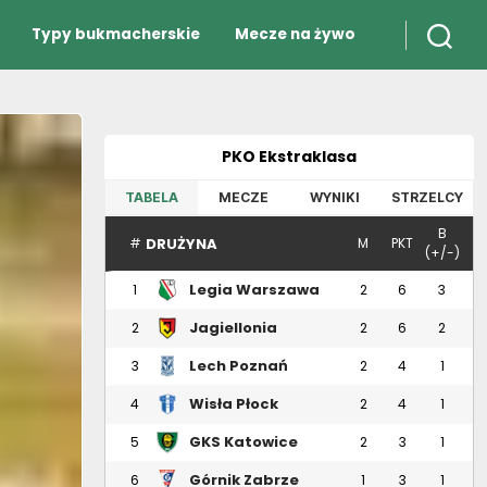
Typy bukmacherskie
Mecze na żywo
PKO Ekstraklasa
TABELA
MECZE
WYNIKI
STRZELCY
B
DRUŻYNA
#
M
PKT
(+/-)
Legia Warszawa
1
2
6
3
Jagiellonia
2
2
6
2
Białystok
Lech Poznań
3
2
4
1
Wisła Płock
4
2
4
1
GKS Katowice
5
2
3
1
Górnik Zabrze
6
1
3
1