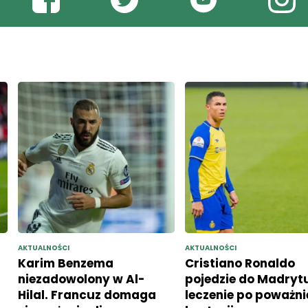
AKTUALNOŚCI
AKTUALNOŚCI
Karim Benzema
Cristiano Ronaldo
niezadowolony w Al-
pojedzie do Madryt
Hilal. Francuz domaga
leczenie po poważni