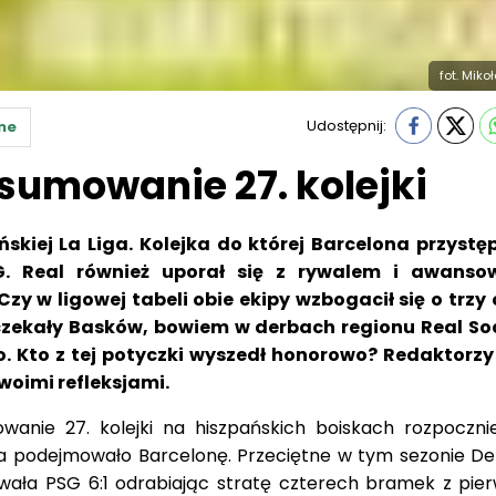
fot. Miko
Udostępnij:
ne
dsumowanie 27. kolejki
ńskiej La Liga. Kolejka do której Barcelona przystę
. Real również uporał się z rywalem i awanso
 Czy w ligowej tabeli obie ekipy wzbogacił się o trzy
 czekały Basków, bowiem w derbach regionu Real S
. Kto z tej potyczki wyszedł honorowo? Redaktorzy
swoimi refleksjami.
wanie 27. kolejki na hiszpańskich boiskach rozpoczn
na podejmowało Barcelonę. Przeciętne w tym sezonie De
wała PSG 6:1 odrabiając stratę czterech bramek z pie