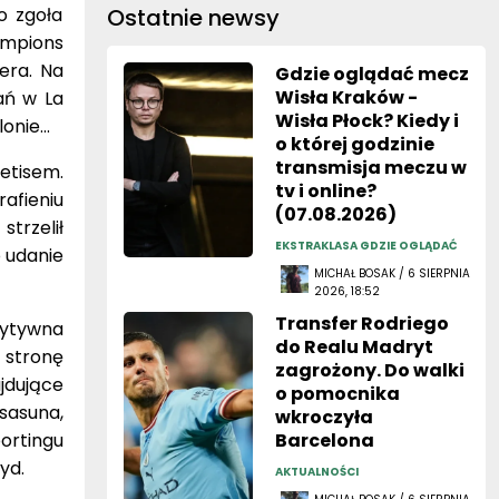
o zgoła
Ostatnie newsy
ampions
dera. Na
Gdzie oglądać mecz
Wisła Kraków -
ań w La
Wisła Płock? Kiedy i
onie...
o której godzinie
transmisja meczu w
etisem.
tv i online?
afieniu
(07.08.2026)
trzelił
EKSTRAKLASA GDZIE OGLĄDAĆ
 udanie
MICHAŁ BOSAK / 6 SIERPNIA
2026, 18:52
Transfer Rodriego
zytywna
do Realu Madryt
 stronę
zagrożony. Do walki
jdujące
o pomocnika
sasuna,
wkroczyła
ortingu
Barcelona
yd.
AKTUALNOŚCI