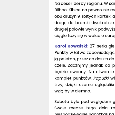
Na deser derby regionu. W sa
Bilbao. Kibice na pewno nie m
obu drużyn 9. żółtych kartek, 
drogę do bramki dwukrotnie.
drugiej połowie wynik podwyższył
ciągle liczy się w walce o eur
Karol Kowalski:
27. seria gi
Punkty w łatwo zapowiadającyc
ją peleton, przez co doszło do 
czele. Zacznijmy jednak od 
będzie owocny. Na otwarcie
komplet punktów.
Papużki
wb
trzy, dzięki czemu oglądaliś
wziąłby w ciemno.
Sobota była pod względem gol
Swoje mecze tego dnia roz
niespodziewanie napotkali na 