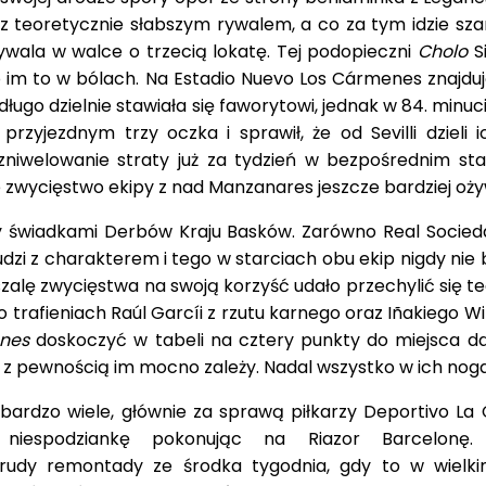
 teoretycznie słabszym rywalem, a co za tym idzie sza
ywala w walce o trzecią lokatę. Tej podopieczni
Cholo
S
o im to w bólach. Na Estadio Nuevo Los Cármenes znajduj
ugo dzielnie stawiała się faworytowi, jednak w 84. minuc
rzyjezdnym trzy oczka i sprawił, że od Sevilli dzieli i
zniwelowanie straty już za tydzień w bezpośrednim sta
zwycięstwo ekipy z nad Manzanares jeszcze bardziej ożywi
y świadkami Derbów Kraju Basków. Zarówno Real Sociedad
 ludzi z charakterem i tego w starciach obu ekip nigdy nie 
szalę zwycięstwa na swoją korzyść udało przechylić się t
trafieniach Raúl Garcíi z rzutu karnego oraz Iñakiego Wi
ones
doskoczyć w tabeli na cztery punkty do miejsca d
 z pewnością im mocno zależy. Nadal wszystko w ich nog
 bardzo wiele, głównie za sprawą piłkarzy Deportivo La 
 niespodziankę pokonując na Riazor Barcelonę
trudy remontady ze środka tygodnia, gdy to w wielki