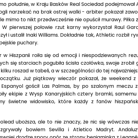
mo południe, w Kraju Basków Real Sociedad podejmował A
ogli narzekać na brak ostrej walki - arbiter pokazał za
ale mimo to nikt przedwcześnie nie opuścił murawy. Piłka 
 W pierwszej połowie rzut karny wykorzystał Raul Garc
 i ustalił Inaki Williams. Dokładnie tak, Athletic rozbił rywa
opejskie puchary.
er w Hiszpanii roiła się od emocji i niespodziewanych rez
h się starciach pogubiła ścisła czołówka, swoje zrobił 
kilku roszad w tabeli, a w szczególności do tej najważniejs
początku. Już piątkowy wieczór pokazał, że weekend z 
 Espanyol gościł Las Palmas, by po szalonym meczu 
iły ekipie z Wysp Kanaryjskich cztery bramki, samemu
my świetne widowisko, które każdy z fanów hiszpańskie
ead uboższa, ale to nie znaczy, że nic się wówczas nie 
grywały bowiem Sevilla i Atletico Madryt. Andaluz
swojej drodze spory opór ze strony beniaminka z Leganés