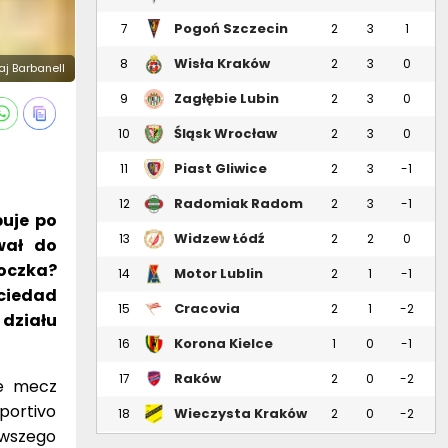
Pogoń Szczecin
7
2
3
1
Wisła Kraków
8
2
3
0
łaj Barbanell
Zagłębie Lubin
9
2
3
0
Śląsk Wrocław
10
2
3
0
Piast Gliwice
11
2
3
-1
Radomiak Radom
12
2
3
-1
puje po
Widzew Łódź
13
2
2
0
wał do
 oczka?
Motor Lublin
14
2
1
-1
ociedad
Cracovia
15
2
1
-2
 działu
Korona Kielce
16
1
0
-1
Raków
17
2
0
-2
ie mecz
Częstochowa
portivo
Wieczysta Kraków
18
2
0
-2
rwszego