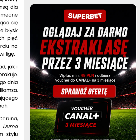
nsą dla
imeone
ąca się
ie błysk
ch pięć
rciu na
 ligę.
, jak i
brakuje.
ego dnia
lliamsa.
ającego
ach.
Coruña,
.
Duma
m stylu