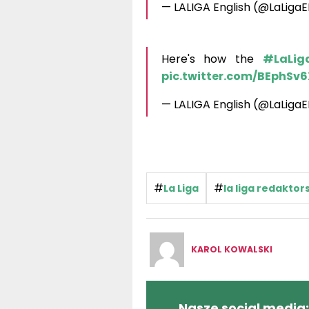
— LALIGA English (@LaLiga
Here's how the
#LaLig
pic.twitter.com/BEphSv
— LALIGA English (@LaLiga
#
#
La Liga
la liga redakto
KAROL KOWALSKI
Nasze social media: