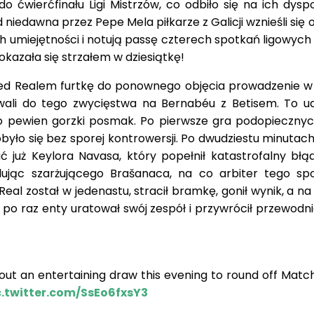
 ćwierćfinału Ligi Mistrzów, co odbiło się na ich dyspo
niedawna przez Pepe Mela piłkarze z Galicji wznieśli się 
umiejętności i notują passę czterech spotkań ligowych 
okazała się strzałem w dziesiątkę!
ed Realem furtkę do ponownego objęcia prowadzenie w 
ali do tego zwycięstwa na Bernabéu z Betisem. To ud
no pewien gorzki posmak. Po pierwsze gra podopieczny
obyło się bez sporej kontrowersji. Po dwudziestu minutac
 już Keylora Navasa, który popełnił katastrofalny błą
jąc szarżującego Brašanaca, na co arbiter tego spo
eal został w jedenastu, stracił bramkę, gonił wynik, a na
 po raz enty uratował swój zespół i przywrócił przewodn
out an entertaining draw this evening to round off Matc
c.twitter.com/SsEo6fxsY3