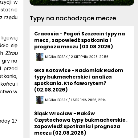
zycji w
ostatnio
z rzędu
Typy na nachodzące mecze
Cracovia - Pogoń Szczecin typy na
ligowej
mecz , zapowiedź spotkania i
ało się
prognoza meczu (03.08.2026)
ch
Zizou
MICHAŁ BOSAK / 2 SIERPNIA 2026, 20:56
h gry na
d przed
GKS Katowice - Radomiak Radom
tkania,
typy bukmacherskie i analiza
spotkania. Kto faworytem?
 końcu i
(02.08.2026)
ictwo w
MICHAŁ BOSAK / 1 SIERPNIA 2026, 22:14
Śląsk Wrocław - Raków
Częstochowa typy bukmacherskie ,
hday 27
zapowiedź spotkania i prognoza
meczu (02.08.2026)