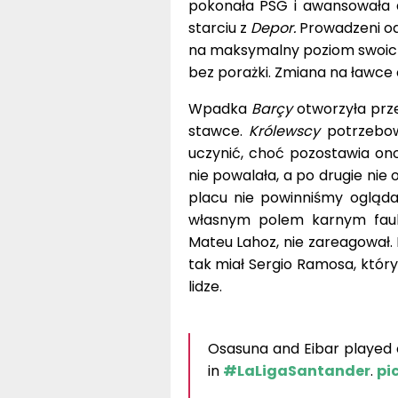
pokonała PSG i awansowała do
starciu z
Depor.
Prowadzeni od 
na maksymalny poziom swoich 
bez porażki. Zmiana na ławce 
Wpadka
Barçy
otworzyła prz
stawce.
Królewscy
potrzebow
uczynić, choć pozostawia o
nie powalała, a po drugie nie 
placu nie powinniśmy oglądać
własnym polem karnym faulu
Mateu Lahoz, nie zareagował. R
tak miał Sergio Ramosa, który
lidze.
Osasuna and Eibar played 
in
#LaLigaSantander
.
pi