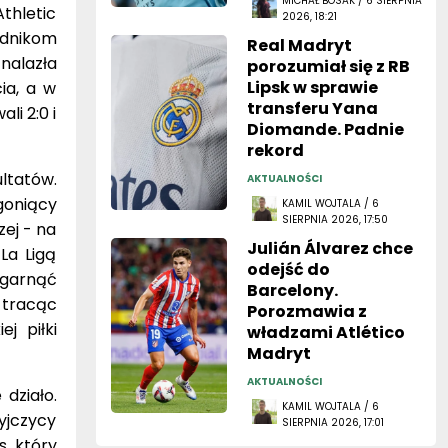
MICHAŁ BOSAK / 6 SIERPNIA
thletic
2026, 18:21
wodnikom
Real Madryt
znalazła
porozumiał się z RB
Lipsk w sprawie
ia, a w
transferu Yana
li 2:0 i
Diomande. Padnie
rekord
ultatów.
AKTUALNOŚCI
goniący
KAMIL WOJTALA / 6
SIERPNIA 2026, 17:50
zej - na
Julián Álvarez chce
La Ligą
odejść do
zgarnąć
Barcelony.
 tracąc
Porozmawia z
j piłki
władzami Atlético
Madryt
AKTUALNOŚCI
działo.
KAMIL WOJTALA / 6
yjczycy
SIERPNIA 2026, 17:01
, który