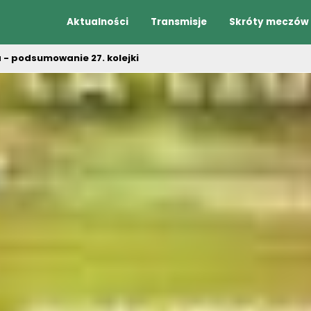
Aktualności
Transmisje
Skróty meczów
a - podsumowanie 27. kolejki