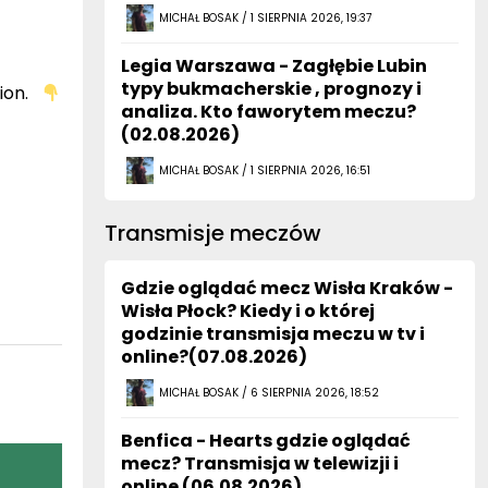
MICHAŁ BOSAK / 1 SIERPNIA 2026, 19:37
Legia Warszawa - Zagłębie Lubin
typy bukmacherskie , prognozy i
tion.
analiza. Kto faworytem meczu?
(02.08.2026)
MICHAŁ BOSAK / 1 SIERPNIA 2026, 16:51
Transmisje meczów
Gdzie oglądać mecz Wisła Kraków -
Wisła Płock? Kiedy i o której
godzinie transmisja meczu w tv i
online?(07.08.2026)
MICHAŁ BOSAK / 6 SIERPNIA 2026, 18:52
Benfica - Hearts gdzie oglądać
mecz? Transmisja w telewizji i
online (06.08.2026)