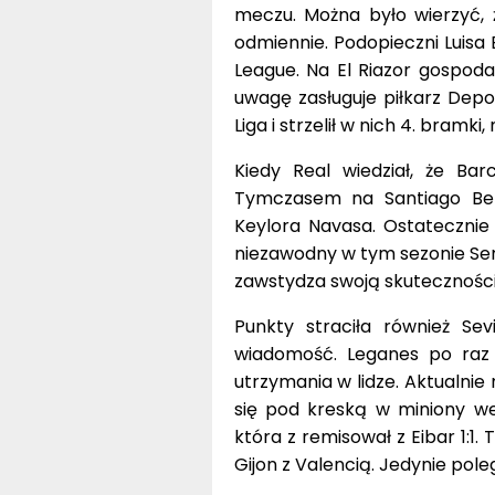
meczu. Można było wierzyć, 
odmiennie. Podopieczni Luisa
League. Na El Riazor gospodar
uwagę zasługuje piłkarz Depo 
Liga i strzelił w nich 4. bramki
Kiedy Real wiedział, że Bar
Tymczasem na Santiago Ber
Keylora Navasa. Ostatecznie 
niezawodny w tym sezonie Ser
zawstydza swoją skuteczności
Punkty straciła również Se
wiadomość. Leganes po raz 
utrzymania w lidze. Aktualni
się pod kreską w miniony we
która z remisował z Eibar 1:
Gijon z Valencią. Jedynie poleg