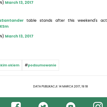
EN)
March 13, 2017
aSantander
table stands after this weekend's ac
6XSm
EN)
March 13, 2017
#
rskim okiem
podsumowanie
DATA PUBLIKACJI: 14 MARCA 2017, 19:18