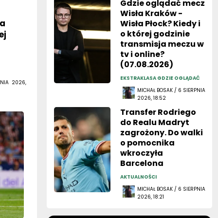
Gdzie oglądać mecz
z
Wisła Kraków -
ła
Wisła Płock? Kiedy i
o której godzinie
ej
transmisja meczu w
tv i online?
(07.08.2026)
EKSTRAKLASA GDZIE OGLĄDAĆ
NIA 2026,
MICHAŁ BOSAK / 6 SIERPNIA
2026, 18:52
Transfer Rodriego
do Realu Madryt
zagrożony. Do walki
o pomocnika
wkroczyła
Barcelona
AKTUALNOŚCI
MICHAŁ BOSAK / 6 SIERPNIA
2026, 18:21