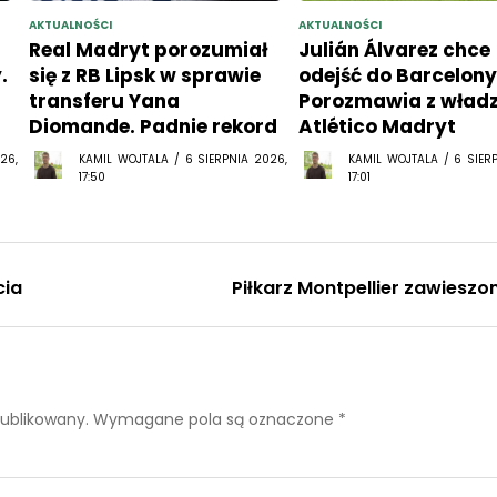
AKTUALNOŚCI
AKTUALNOŚCI
Real Madryt porozumiał
Julián Álvarez chce
.
się z RB Lipsk w sprawie
odejść do Barcelony
transferu Yana
Porozmawia z wład
Diomande. Padnie rekord
Atlético Madryt
26,
KAMIL WOJTALA / 6 SIERPNIA 2026,
KAMIL WOJTALA / 6 SIER
17:50
17:01
cia
Piłkarz Montpellier zawieszo
publikowany.
Wymagane pola są oznaczone
*