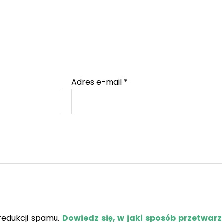
Adres e-mail
*
redukcji spamu.
Dowiedz się, w jaki sposób przetwar