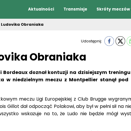
Aktualności
Transmisje
Skróty meczów
 Ludovika Obraniaka
Udostępnij:
ovika Obraniaka
i i Bordeaux doznał kontuzji na dzisiejszym treningu
a w niedzielnym meczu z Montpellier stanął pod
tkowym meczu Ligi Europejskiej z Club Brugge wygrany
is Gillot dał odpocząć Polakowi, aby był w pełni sił na ni
wszystko wskazuje na to, że Ludo nie będzie mógł wys