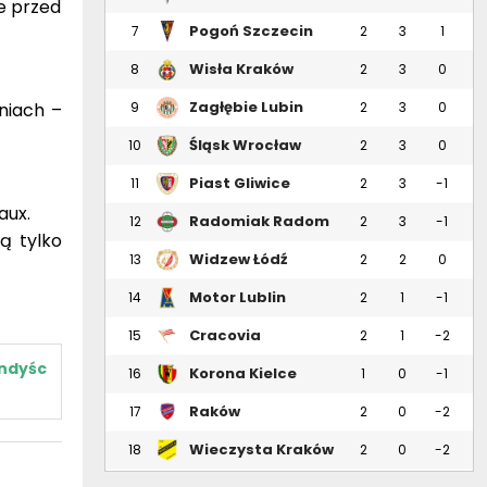
ze przed
Pogoń Szczecin
7
2
3
1
Wisła Kraków
8
2
3
0
Zagłębie Lubin
niach –
9
2
3
0
Śląsk Wrocław
10
2
3
0
Piast Gliwice
11
2
3
-1
aux.
Radomiak Radom
12
2
3
-1
cą tylko
Widzew Łódź
13
2
2
0
Motor Lublin
14
2
1
-1
Cracovia
15
2
1
-2
ndyśc
Korona Kielce
16
1
0
-1
Raków
17
2
0
-2
Częstochowa
Wieczysta Kraków
18
2
0
-2