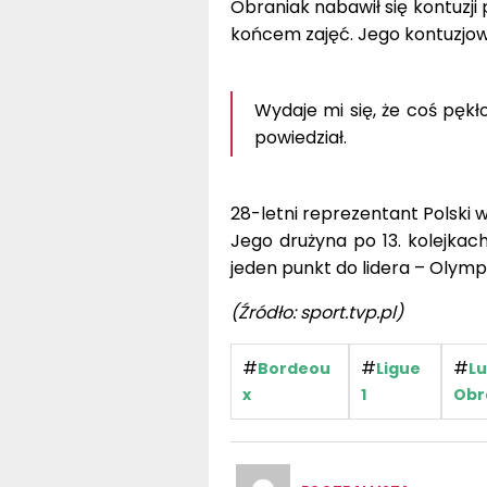
Obraniak nabawił się kontuzji 
końcem zajęć. Jego kontuzjowa
Wydaje mi się, że coś pęk
powiedział.
28-letni reprezentant Polski 
Jego drużyna po 13. kolejkach
jeden punkt do lidera – Olymp
(Źródło: sport.tvp.pl)
#
#
#
Bordeou
Ligue
Lu
x
1
Obr