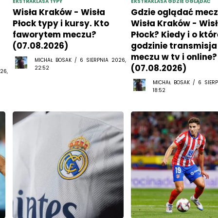
EKSTRAKLASA TYPY
EKSTRAKLASA GDZIE OGLĄDAĆ
Wisła Kraków - Wisła
Gdzie oglądać mec
Płock typy i kursy. Kto
Wisła Kraków - Wis
faworytem meczu?
Płock? Kiedy i o któr
(07.08.2026)
godzinie transmisja
meczu w tv i online?
MICHAŁ BOSAK / 6 SIERPNIA 2026,
(07.08.2026)
22:52
26,
MICHAŁ BOSAK / 6 SIERP
18:52