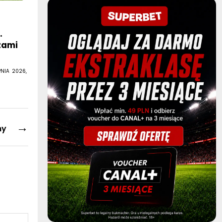
.
zami
PNIA 2026,
→
ny