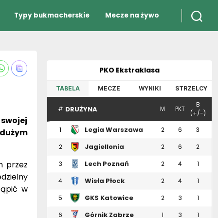
Typy bukmacherskie
Mecze na żywo
PKO Ekstraklasa
TABELA
MECZE
WYNIKI
STRZELCY
B
DRUŻYNA
#
M
PKT
(+/-)
 swojej
Legia Warszawa
1
2
6
3
 dużym
Jagiellonia
2
2
6
2
Białystok
m przez
Lech Poznań
3
2
4
1
edzielny
Wisła Płock
4
2
4
1
tąpić w
GKS Katowice
5
2
3
1
Górnik Zabrze
6
1
3
1