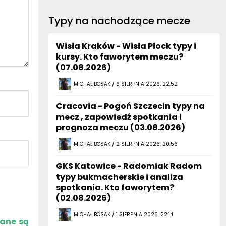
Typy na nachodzące mecze
Wisła Kraków - Wisła Płock typy i
kursy. Kto faworytem meczu?
(07.08.2026)
MICHAŁ BOSAK / 6 SIERPNIA 2026, 22:52
Cracovia - Pogoń Szczecin typy na
mecz , zapowiedź spotkania i
prognoza meczu (03.08.2026)
MICHAŁ BOSAK / 2 SIERPNIA 2026, 20:56
GKS Katowice - Radomiak Radom
typy bukmacherskie i analiza
spotkania. Kto faworytem?
(02.08.2026)
MICHAŁ BOSAK / 1 SIERPNIA 2026, 22:14
zane są