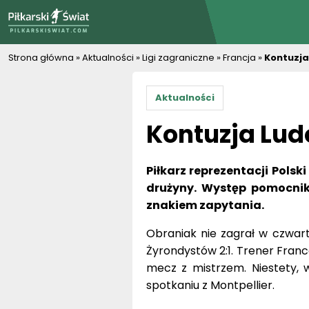
PiłkarskiSwiat.com
Strona główna
»
Aktualności
»
Ligi zagraniczne
»
Francja
»
Kontuzja
Aktualności
Kontuzja Lud
Piłkarz reprezentacji Polsk
drużyny. Występ pomocnik
znakiem zapytania.
Obraniak nie zagrał w czwar
Żyrondystów 2:1. Trener Franco
mecz z mistrzem. Niestety, 
spotkaniu z Montpellier.