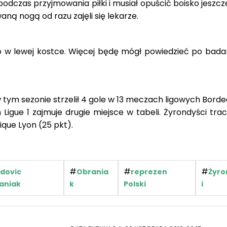
podczas przyjmowania piłki i musiał opuścić boisko jeszc
ną nogą od razu zajęli się lekarze.
ło w lewej kostce. Więcej będę mógł powiedzieć po bada
w tym sezonie strzelił 4 gole w 13 meczach ligowych Borde
 Ligue 1 zajmuje drugie miejsce w tabeli. Żyrondyści tra
ique Lyon (25 pkt).
#
#
#
dovic
Obrania
reprezen
Żyro
aniak
k
Polski
i