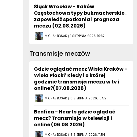
Śląsk Wrocław - Raków
Częstochowa typy bukmacherskie ,
zapowiedź spotkania i prognoza
meczu (02.08.2026)
MICHAŁ BOSAK / 1 SIERPNIA 2026, 19:37
Transmisje meczów
Gdzie oglądać mecz Wisła Kraków -
Wisła Płock? Kiedy i o której
godzinie transmisja meczu w tv i
online?(07.08.2026)
MICHAŁ BOSAK / 6 SIERPNIA 2026, 18:52
Benfica - Hearts gdzie oglądać
mecz? Transmisja w telewizji i
online (06.08.2026)
MICHAŁ BOSAK / 6 SIERPNIA 2026, 11:54