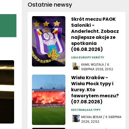
Ostatnie newsy
Skrót meczu PAOK
Saloniki -
Anderlecht. Zobacz
najlepsze akcje ze
spotkania
(06.08.2026)
LIGA EUROPY SKRÓTY
KAMIL WOJTALA / 6
SIERPNIA 2026, 23:52
Wisła Kraków -
Wisła Płock typy i
kursy. Kto
faworytem meczu?
(07.08.2026)
EKSTRAKLASA TYPY
MICHAŁ BOSAK / 6 SIERPNIA
2026, 22:52