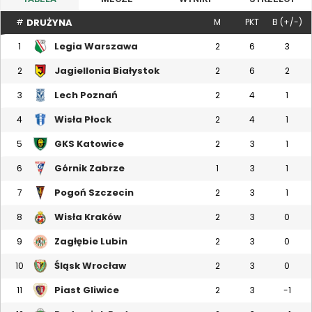
DRUŻYNA
#
M
PKT
B (+/-)
Legia Warszawa
1
2
6
3
Jagiellonia Białystok
2
2
6
2
Lech Poznań
3
2
4
1
Wisła Płock
4
2
4
1
GKS Katowice
5
2
3
1
Górnik Zabrze
6
1
3
1
Pogoń Szczecin
7
2
3
1
Wisła Kraków
8
2
3
0
Zagłębie Lubin
9
2
3
0
Śląsk Wrocław
10
2
3
0
Piast Gliwice
11
2
3
-1