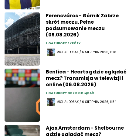
Ferencváros - Górnik Zabrze
skrót meczu. Pełne
podsumowanie meczu
(05.08.2026)
LIGA EUROPY SKRÓTY
MICHAŁ BOSAK / 6 SIERPNIA 2026, 13:18
Benfica - Hearts gdzie oglądać
mecz? Transmisja w telewizji i
online (06.08.2026)
LIGA EUROPY GDZIE OGLĄDAĆ
MICHAŁ BOSAK / 6 SIERPNIA 2026, 11:54
Ajax Amsterdam - Shelbourne
gdzie oglądać mecz?