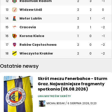
Radomiak Radom
12
2
3
-1
Widzew Łódź
13
2
2
0
Motor Lublin
14
2
1
-1
Cracovia
15
2
1
-2
Korona Kielce
16
1
0
-1
Raków Częstochowa
17
2
0
-2
Wieczysta Kraków
18
2
0
-2
Ostatnie newsy
Skrót meczu Fenerbahce - Sturm
Graz. Najważniejsze fragmenty
spotkania (05.08.2026)
LIGA MISTRZÓW SKRÓTY
MICHAŁ BOSAK / 6 SIERPNIA 2026, 13:23