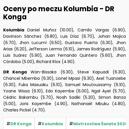
Oceny po meczu Kolumbia - DR
Konga
Kolumbia
Daniel Muñoz (10.00), Camilo Vargas (6.90),
Davinson Sánchez (6.80), Luis Díaz (6.70), Johan Mojica
(6.70), Jhon Lucumí (6.50), Gustavo Puerta (6.30), Jhon
Arias (6.20), Jefferson Lerma (6.10), James Rodríguez (5.90),
Luis Suárez (5.90), Juan Fernando Quintero (5.60), Jhon
Córdoba (5.00), Richard Ríos (4.90).
DR Konga
Wan-Bissaka (6.30), Steve Kapuadi (6.30),
Chancel Mbemba (6.30), Lionel Mpasi (6.30), Axel Tuanzebe
(6.30), Fuka Masuaku (6.10), Samuel Moutoussamy (6.10),
Yoane Wissa (6.10), Edo Kayembe (6.00), Ngal Ayel (5.70),
Cédric Bakambu (5.70), Noah Sadiki (5.20), Simon Banza
(5.00), Joris Kayembe (4.90), Nathanaël Mbuku (4.80),
Charles Pickel (4.70).
#
#
#
DR Konga
Kolumbia
Mistrzostwa Świata 2026