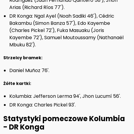
Rodríguez (Juan Fernando Quintero 58'), Jhon
Arias (Richard Ríos 77').
DR Konga: Ngal Ayel (Noah Sadiki 46'), Cédric
Bakambu (Simon Banza 57'), Edo Kayembe
(Charles Pickel 72'), Fuka Masuaku (Joris
Kayembe 72'), Samuel Moutoussamy (Nathanaël
Mbuku 82').
Strzelcy bramek:
Daniel Muñoz 76'.
Żółte kartki:
Kolumbia: Jefferson Lerma 94', Jhon Lucumí 56'.
DR Konga: Charles Pickel 93'.
Statystyki pomeczowe Kolumbia
- DR Konga