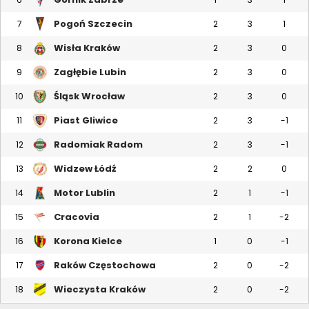
Pogoń Szczecin
7
2
3
1
Wisła Kraków
8
2
3
0
Zagłębie Lubin
9
2
3
0
Śląsk Wrocław
10
2
3
0
Piast Gliwice
11
2
3
-1
Radomiak Radom
12
2
3
-1
Widzew Łódź
13
2
2
0
Motor Lublin
14
2
1
-1
Cracovia
15
2
1
-2
Korona Kielce
16
1
0
-1
Raków Częstochowa
17
2
0
-2
Wieczysta Kraków
18
2
0
-2