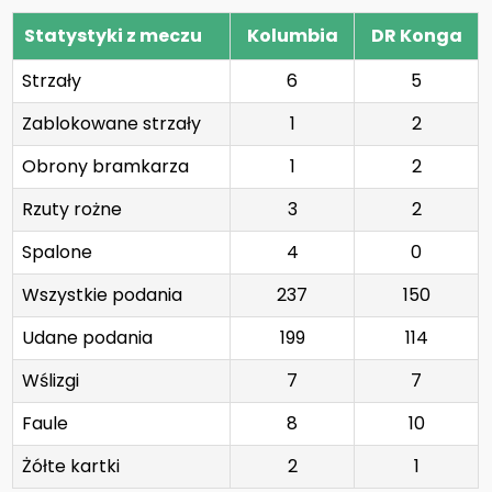
Statystyki z meczu
Kolumbia
DR Konga
Strzały
6
5
Zablokowane strzały
1
2
Obrony bramkarza
1
2
Rzuty rożne
3
2
Spalone
4
0
Wszystkie podania
237
150
Udane podania
199
114
Wślizgi
7
7
Faule
8
10
Żółte kartki
2
1