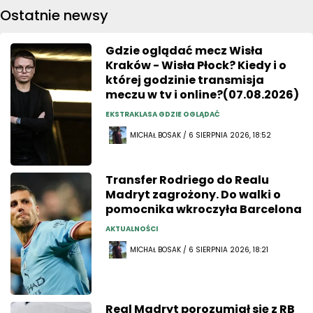
Ostatnie newsy
Gdzie oglądać mecz Wisła
Kraków - Wisła Płock? Kiedy i o
której godzinie transmisja
meczu w tv i online?(07.08.2026)
EKSTRAKLASA GDZIE OGLĄDAĆ
MICHAŁ BOSAK / 6 SIERPNIA 2026, 18:52
Transfer Rodriego do Realu
Madryt zagrożony. Do walki o
pomocnika wkroczyła Barcelona
AKTUALNOŚCI
MICHAŁ BOSAK / 6 SIERPNIA 2026, 18:21
Real Madryt porozumiał się z RB