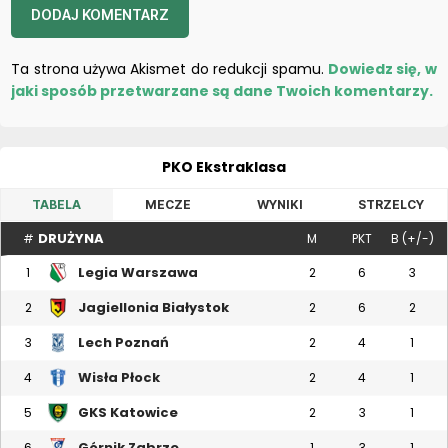
Ta strona używa Akismet do redukcji spamu.
Dowiedz się, w
jaki sposób przetwarzane są dane Twoich komentarzy.
PKO Ekstraklasa
TABELA
MECZE
WYNIKI
STRZELCY
DRUŻYNA
#
M
PKT
B (+/-)
Legia Warszawa
1
2
6
3
Jagiellonia Białystok
2
2
6
2
Lech Poznań
3
2
4
1
Wisła Płock
4
2
4
1
GKS Katowice
5
2
3
1
Górnik Zabrze
6
1
3
1