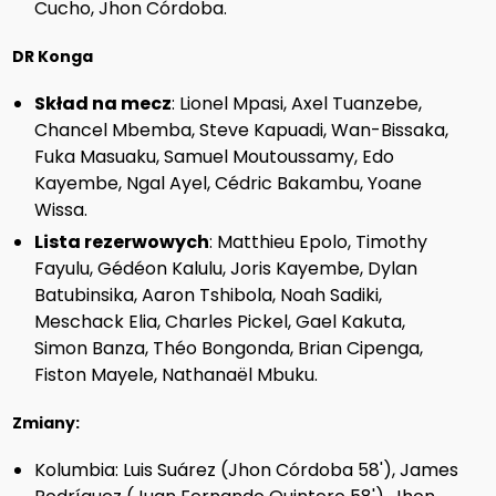
Cucho, Jhon Córdoba.
DR Konga
Skład na mecz
: Lionel Mpasi, Axel Tuanzebe,
Chancel Mbemba, Steve Kapuadi, Wan-Bissaka,
Fuka Masuaku, Samuel Moutoussamy, Edo
Kayembe, Ngal Ayel, Cédric Bakambu, Yoane
Wissa.
Lista rezerwowych
: Matthieu Epolo, Timothy
Fayulu, Gédéon Kalulu, Joris Kayembe, Dylan
Batubinsika, Aaron Tshibola, Noah Sadiki,
Meschack Elia, Charles Pickel, Gael Kakuta,
Simon Banza, Théo Bongonda, Brian Cipenga,
Fiston Mayele, Nathanaël Mbuku.
Zmiany:
Kolumbia: Luis Suárez (Jhon Córdoba 58'), James